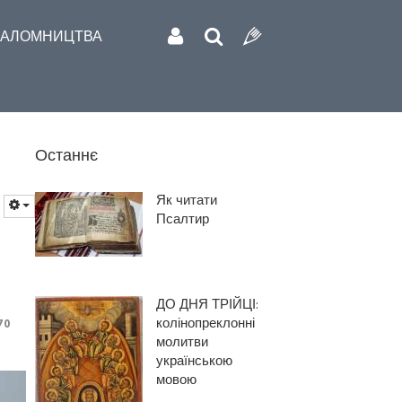
АЛОМНИЦТВА
Останнє
Як читати
Псалтир
ДО ДНЯ ТРІЙЦІ:
колінопреклонні
70
молитви
українською
мовою