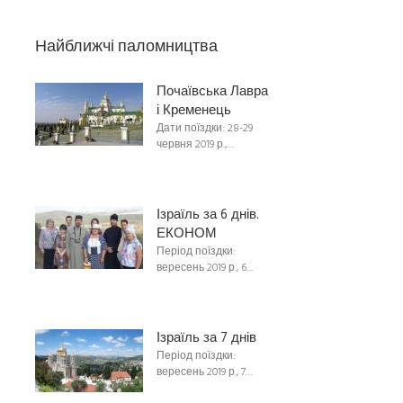
Найближчі паломництва
Почаївська Лавра
і Кременець
Дати поїздки: 28-29
червня 2019 р.,…
Ізраїль за 6 днів.
ЕКОНОМ
Період поїздки:
вересень 2019 р., 6…
Ізраїль за 7 днів
Період поїздки:
вересень 2019 р., 7…