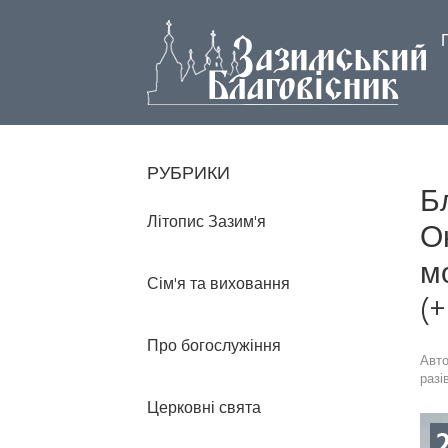
РУБРИКИ
Б
Літопис Зазим'я
О
м
Сім'я та виховання
(+
Про богослужіння
Авт
разі
Церковні свята