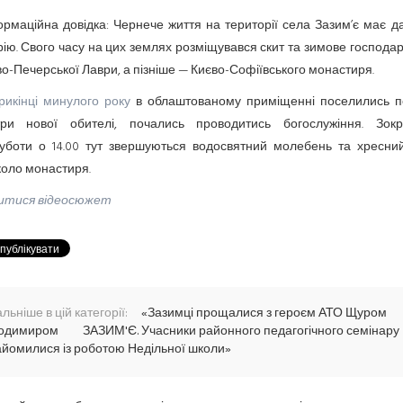
рмаційна довідка: Чернече життя на території села Зазим’є має 
рію. Свого часу на цих землях розміщувався скит та зимове господа
о-Печерської Лаври, а пізніше — Києво-Софіївського монастиря.
рикінці минулого року
в облаштованому приміщенні поселились п
три нової обителі, почались проводитись богослужіння. Зок
уботи о 14.00 тут звершуються водосвятний молебень та хресний
коло монастиря.
итися відеосюжет
льніше в цій категорії:
«Зазимці прощалися з героєм АТО Щуром
одимиром
ЗАЗИМ'Є. Учасники районного педагогічного семінару
айомилися із роботою Недільної школи»