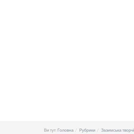
Ви тут:
Головна
Рубрики
Зазимська творчі