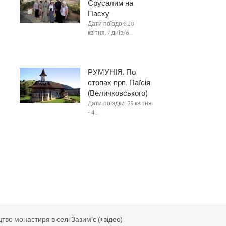
Єрусалим на
Пасху
Дати поїздок: 28
квітня, 7 днів/6…
РУМУНІЯ. По
стопах прп. Паїсія
(Величковського)
Дати поїздки: 29 квітня
- 4…
о монастиря в селі Зазим’є (+відео)