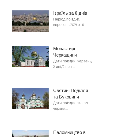
Ізраїль за 8 днів
Період поїздки:
вересень 2019 р., 8…
Монастирі
Черкащини
Дати поїздки: червень,
2 дні/2 ночі…
Святині Поділля
та Буковини
Дати поїздки: 28 - 29
червня…
Паломництво в