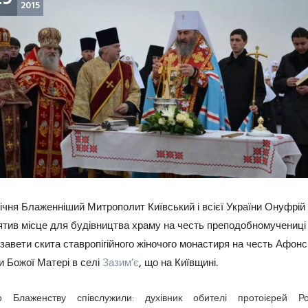
2015
січня Блаженніший Митрополит Київський і всієї України Онуфрій
ятив місце для будівництва храму на честь преподобномучениці
завети скита ставропігійного жіночого монастиря на честь Афонс
и Божої Матері в селі
Зазим’є
, що на Київщині.
о Блаженству співслужили: духівник обителі протоієрей Р