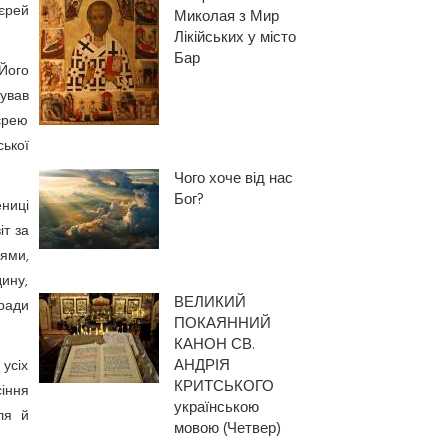
єрей
Миколая з Мир
Лікійських у місто
Бар
Його
кував
ієрею
ької
Чого хоче від нас
Бог?
ниці
іт за
нями,
дину,
ВЕЛИКИЙ
аради
ПОКАЯННИЙ
КАНОН СВ.
АНДРІЯ
усіх
КРИТСЬКОГО
сіння
українською
ля й
мовою (Четвер)