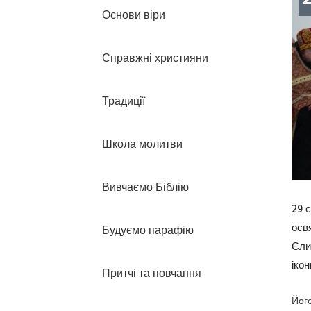
Основи віри
Справжні християни
Традиції
Школа молитви
Вивчаємо Біблію
29 
осв
Будуємо парафію
Єли
ікон
Притчі та повчання
Йог