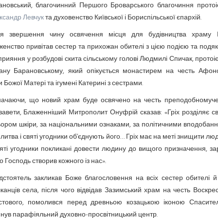
ановський, благочинний Першого Броварського благочиння протоі
ксандр Левчук
та духовенство Київської і Бориспільської єпархій.
ля звершення чину освячення місця для будівництва храму 
енство привітав сестер та прихожан обителі з цією подією та подя
прияння у розбудові скита сільському голові Людмилі Спичак, прото
ану Барановському, який опікується монастирем на честь Афонс
и Божої Матері та ігумені Катерині з сестрами.
начаючи, що новий храм буде освячено на честь преподобномуче
авети, Блаженніший Митрополит Онуфрій сказав: «Гріх розділяє св
ором шкіри, за національними ознаками, за політичними вподобан
литва і святі угодники об’єднують його… Гріх має на меті знищити лю
яті угодники покликані довести людину до вищого призначення, з
о Господь створив кожного із нас».
дстоятель закликав Боже благословення на всіх сестер обителі й 
анців села, після чого відвідав Зазимський храм на честь Воскре
стового, помолився перед древньою козацькою іконою Спасите
нув парафіяльний духовно-просвітницький центр.