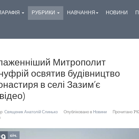
ПАРАФІЯ
РУБРИКИ
НАВЧАННЯ
НОВИНИ
П
лаженніший Митрополит
нуфрій освятив будівництво
онастиря в селі Зазим’є
відео)
ор
Священик Анатолій Слинько
Опубліковано в
Новини
Прочитано
71
в
29
січ.