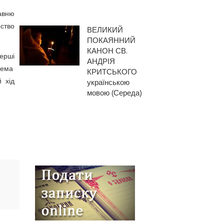
давню
рство
ВЕЛИКИЙ
ПОКАЯННИЙ
КАНОН СВ.
ерші
АНДРІЯ
рема
КРИТСЬКОГО
 хід
українською
мовою (Середа)