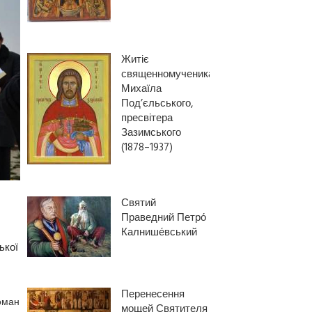
Житіє
священномученика
Михаїла
Под’єльського,
пресвітера
Зазимського
(1878–1937)
Святий
Праведний Петро́
Калнише́вський
ької
Перенесення
оман
мощей Святителя