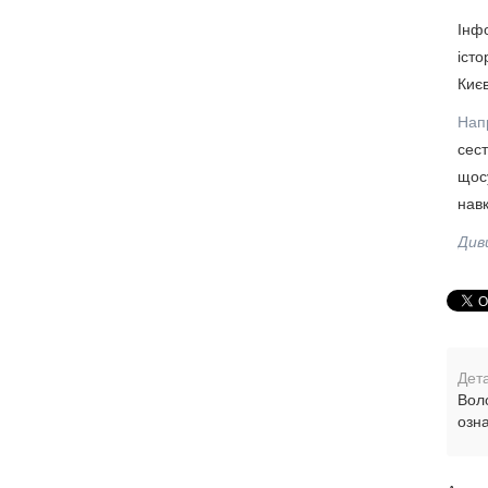
Інфо
істо
Києв
Нап
сес
щос
нав
Див
Дета
Вол
озн