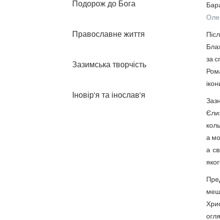
Подорож до Бога
Бар
Оле
Православне життя
Піс
Блаж
за с
Зазимська творчість
Ром
ікон
Іновір'я та інослав'я
Заз
Єлиз
коль
а мо
а св
яког
Пре
мешк
Хри
огля