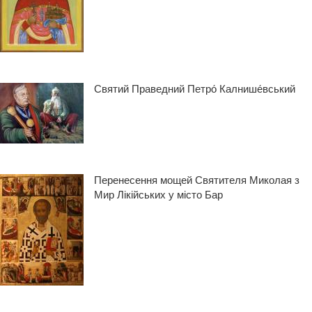
Святий Праведний Петро́ Калнише́вський
Перенесення мощей Святителя Миколая з
Мир Лікійських у місто Бар