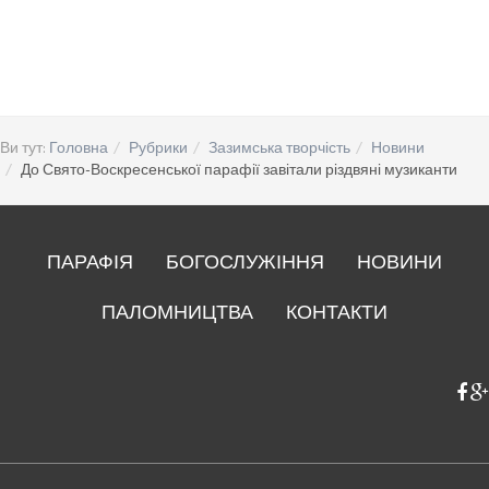
Ви тут:
Головна
Рубрики
Зазимська творчість
Новини
До Свято-Воскресенської парафії завітали різдвяні музиканти
ПАРАФІЯ
БОГОСЛУЖІННЯ
НОВИНИ
ПАЛОМНИЦТВА
КОНТАКТИ