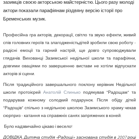
зазимців своєю акторською майстерністю. Цього разу молоді
актори показали парафіянам різдвяну версію історії про
Бременських музик.
Професійна гра акторів, декорації, світло та звуко ефекти, живий
спів головних героїв та злагодженістьдітей зробили свою роботу -
радісні емоції та гарний настрій, ще довго супроводжували
глядачів. Вихованці Зазимської недільної школи та парафіяни,
довгими оваціями по завершенню вистави не хотіли відпускати
акторів зі сцени.
Після традиційного завершального поклону керівник Недільної
школи протоієрей
Анатолій Слинько
подякував "Радощам" та
подарував кожному солодкий подарунок. Після обіду дітей
"Радощів" спільно з недільною школою Зазимського храму чекав
сюрприз - катання на справжніх санях запряжених в коней.
Було надзвичайно цікаво і весело!
ДОВІДКА. Дитяча студія «Радощі» заснована студія в 2007 році