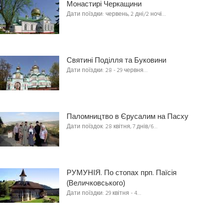
Монастирі Черкащини
Дати поїздки: червень, 2 дні/2 ночі…
Святині Поділля та Буковини
Дати поїздки: 28 - 29 червня…
Паломництво в Єрусалим на Пасху
Дати поїздок: 28 квітня, 7 днів/6…
РУМУНІЯ. По стопах прп. Паїсія
(Величковського)
Дати поїздки: 29 квітня - 4…