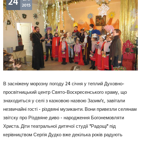
24
2015
В засніжену морозну погоду 24 січня у теплий Духовно-
просвітницький центр Свято-Воскресенського храму, що
знаходиться у селі з казковою назвою Зазим'є, завітали
незвичайні гості - різдвяні музиканти. Вони привезли селянам
звітску про Різдвяне диво - народження Богонемовляти
Христа. Діти театральної дитячої студії "Радощі" під
керівництвом Сергія Дудко вже декілька років радують