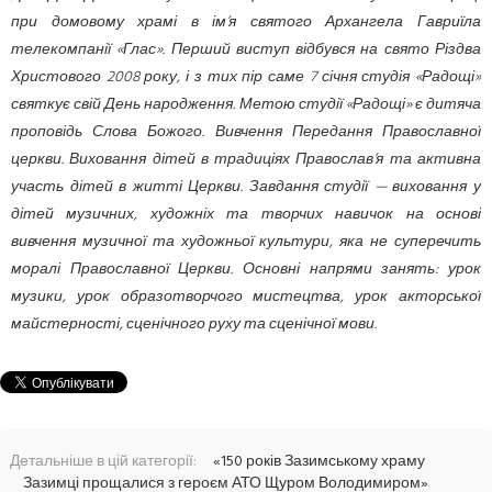
при домовому храмі в ім’я святого Архангела Гавриїла
телекомпанії «Глас». Перший виступ відбувся на свято Різдва
Христового 2008 року, і з тих пір саме 7 січня студія «Радощі»
святкує свій День народження. Метою студії «Радощі» є дитяча
проповідь Слова Божого. Вивчення Передання Православної
церкви. Виховання дітей в традиціях Православ’я та активна
участь дітей в житті Церкви. Завдання студії — виховання у
дітей музичних, художніх та творчих навичок на основі
вивчення музичної та художньої культури, яка не суперечить
моралі Православної Церкви. Основні напрями занять: урок
музики, урок образотворчого мистецтва, урок акторської
майстерності, сценічного руху та сценічної мови.
Детальніше в цій категорії:
«150 років Зазимському храму
Зазимці прощалися з героєм АТО Щуром Володимиром»