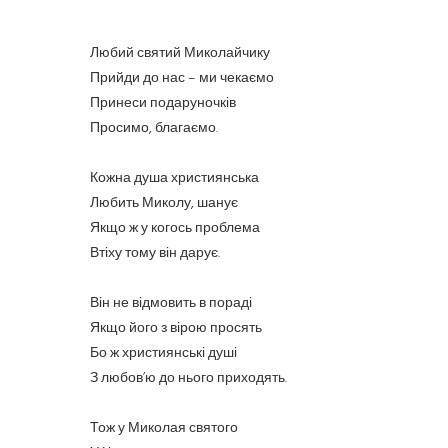
Любий святий Миколайчику
Прийди до нас – ми чекаємо
Принеси подаруночків
Просимо, благаємо.
Кожна душа християнська
Любить Миколу, шанує
Якщо ж у когось проблема
Втіху тому він дарує.
Він не відмовить в пораді
Якщо його з вірою просять
Бо ж християнські душі
З любов’ю до нього приходять.
Тож у Миколая святого