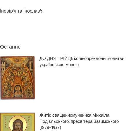
Іновір'я та інослав'я
Останнє
ДО ДНЯ ТРІЙЦІ: колінопреклонні молитви
українською мовою
Житіє священномученика Михаїла
Под’єльського, пресвітера Зазимського
(1878–1937)