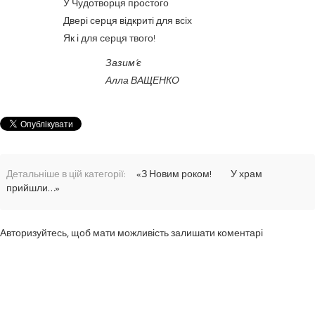
У Чудотворця простого
Двері серця відкриті для всіх
Як і для серця твого!
Зазим’є
Алла ВАЩЕНКО
Детальніше в цій категорії:
«З Новим роком!
У храм
прийшли…»
Авторизуйтесь, щоб мати можливість залишати коментарі