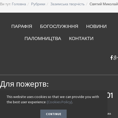
Ви тут:
Головна
Рубрики
Зазимська творчість
Святий Миколай
ПАРАФІЯ
БОГОСЛУЖІННЯ
НОВИНИ
ПАЛОМНИЦТВА
КОНТАКТИ
Для пожертв:
Приватбанк
4149 4393 0083 7501
This website uses cookies so that we can provide you with
Монобанк
4441 1144 2142 7590
the best user experience
(Cookies Policy)
.
Copyright © 2017 Парафія на честь Воскресіння Христового села Зазим'є. Всі права
CONTINUE
захищені.