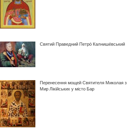
Святий Праведний Петро́ Калнише́вський
Перенесення мощей Святителя Миколая з
Мир Лікійських у місто Бар