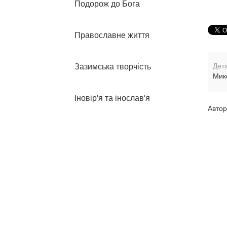
Подорож до Бога
Православне життя
Дета
Зазимська творчість
Мик
Іновір'я та інослав'я
Автор