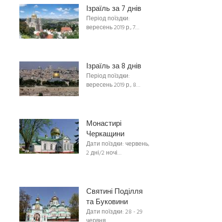
Ізраїль за 7 днів
Період поїздки:
вересень 2019 р., 7…
Ізраїль за 8 днів
Період поїздки:
вересень 2019 р., 8…
Монастирі
Черкащини
Дати поїздки: червень,
2 дні/2 ночі…
Святині Поділля
та Буковини
Дати поїздки: 28 - 29
червня…