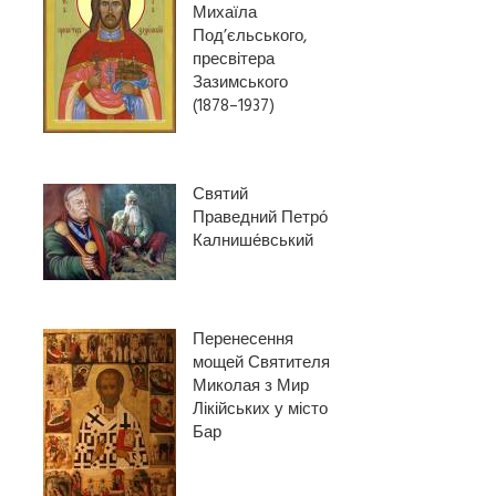
Михаїла
Под’єльського,
пресвітера
Зазимського
(1878–1937)
Святий
Праведний Петро́
Калнише́вський
Перенесення
мощей Святителя
Миколая з Мир
Лікійських у місто
Бар