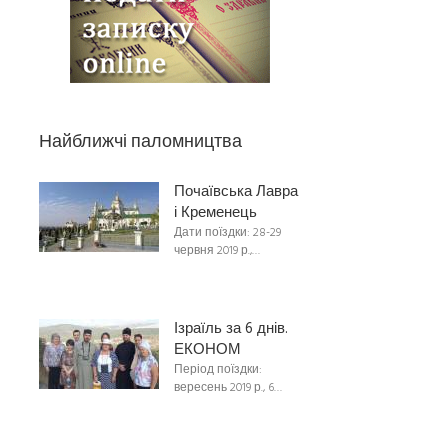
Найближчі паломництва
Почаївська Лавра
і Кременець
Дати поїздки: 28-29
червня 2019 р.,…
Ізраїль за 6 днів.
ЕКОНОМ
Період поїздки:
вересень 2019 р., 6…