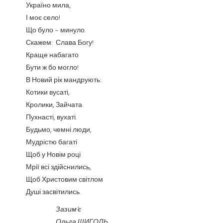
Україно мила,
І моє село!
Що було – минуло.
Скажем: Слава Богу!
Краще набагато
Бути ж бо могло!
В Новий рік мандрують:
Котики вусаті,
Кролики, Зайчата
Пухнасті, вухаті.
Будьмо, чемні люди,
Мудрістю багаті
Щоб у Новім році
Мрії всі здійснились,
Щоб Христовим світлом
Душі засвітились.
Зазим’є
Ольга ЩИГОЛЬ