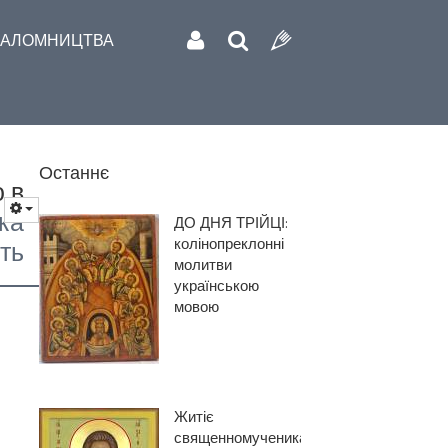
АЛОМНИЦТВА
Останнє
 в
ка
ДО ДНЯ ТРІЙЦІ:
колінопреклонні
ть
молитви
українською
мовою
Житіє
священномученика