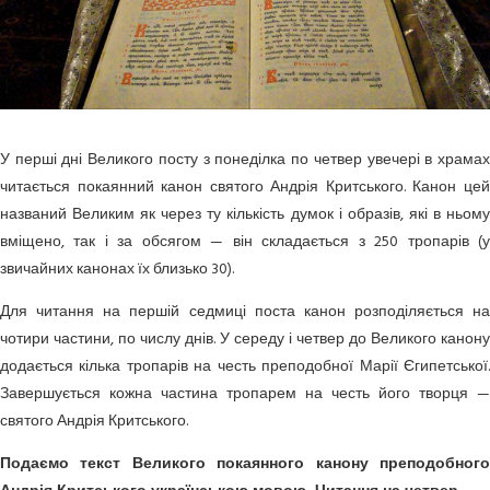
У перші дні Великого посту з понеділка по четвер увечері в храмах
читається покаянний канон святого Андрія Критського. Канон цей
названий Великим як через ту кількість думок і образів, які в ньому
вміщено, так і за обсягом — він складається з 250 тропарів (у
звичайних канонах їх близько 30).
Для читання на першій седмиці поста канон розподіляється на
чотири частини, по числу днів. У середу і четвер до Великого канону
додається кілька тропарів на честь преподобної Марії Єгипетської.
Завершується кожна частина тропарем на честь його творця —
святого Андрія Критського.
Подаємо текст Великого покаянного канону преподобного