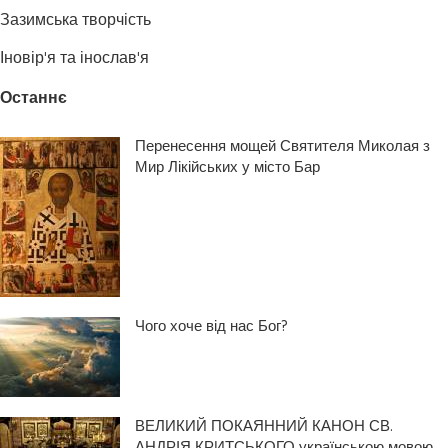
Зазимська творчість
Іновір'я та інослав'я
Останнє
Перенесення мощей Святителя Миколая з
Мир Лікійських у місто Бар
Чого хоче від нас Бог?
ВЕЛИКИЙ ПОКАЯННИЙ КАНОН СВ.
АНДРІЯ КРИТСЬКОГО українською мовою