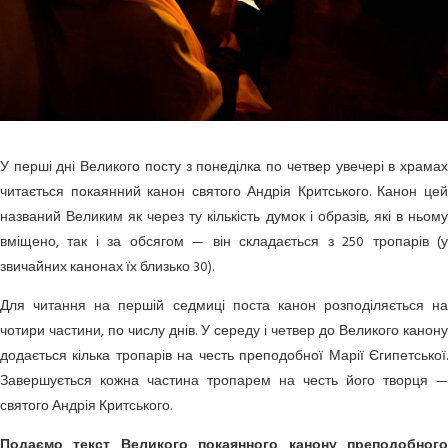
У перші дні Великого посту з понеділка по четвер увечері в храмах
читається покаянний канон святого Андрія Критського. Канон цей
названий Великим як через ту кількість думок і образів, які в ньому
вміщено, так і за обсягом — він складається з 250 тропарів (у
звичайних канонах їх близько 30).
Для читання на першій седмиці поста канон розподіляється на
чотири частини, по числу днів. У середу і четвер до Великого канону
додається кілька тропарів на честь преподобної Марії Єгипетської.
Завершується кожна частина тропарем на честь його творця —
святого Андрія Критського.
Подаємо текст Великого покаянного канону преподобного