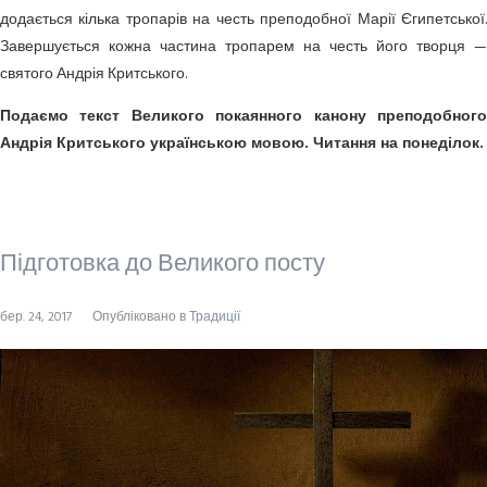
додається кілька тропарів на честь преподобної Марії Єгипетської.
Завершується кожна частина тропарем на честь його творця —
святого Андрія Критського.
Подаємо текст Великого покаянного канону преподобного
Андрія Критського українською мовою. Читання на понеділок.
Підготовка до Великого посту
бер. 24, 2017
Опубліковано в
Традиції