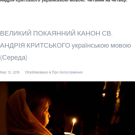
Андрія Критського українською мовою. Читання на четвер.
ВЕЛИКИЙ ПОКАЯННИЙ КАНОН СВ.
АНДРІЯ КРИТСЬКОГО українською мовою
(Середа)
бер. 12, 2019
Опубліковано в
Про богослужіння