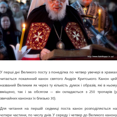
У перші дні Великого посту з понеділка по четвер увечері в храмах
читається покаянний канон святого Андрія Критського. Канон цей
названий Великим як через ту кількість думок і образів, які в ньому
вміщено, так і за обсягом — він складається з 250 тропарів (у
звичайних канонах їх близько 30).
Для читання на першій седмиці поста канон розподіляється на
чотири частини, по числу днів. У середу і четвер до Великого канону