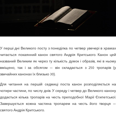
У перші дні Великого посту з понеділка по четвер увечері в храмах
читається покаянний канон святого Андрія Критського. Канон цей
названий Великим як через ту кількість думок і образів, які в ньому
вміщено, так і за обсягом — він складається з 250 тропарів (у
звичайних канонах їх близько 30).
Для читання на першій седмиці поста канон розподіляється на
чотири частини, по числу днів. У середу і четвер до Великого канону
додається кілька тропарів на честь преподобної Марії Єгипетської.
Завершується кожна частина тропарем на честь його творця —
святого Андрія Критського.