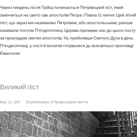
Через тиждень після Трійці починається Петрівський піст, який
закінчиться на свято свв. апостолів Петра і Павла 12 липня. Цей літній
піст, що зараз ми називаємо Петровим, або апостольським, раніше
називали постом П'ятдесятниці. Церква призиває нас до цього посту
за прикладом святих апостолів, ﾏкі, прийнявши Святого Духа в день
П'ятдесятниці, у пості й молитві готувалися до всесвітньої проповіді
Євангелія.
Великий піст
бер. 23, 2017
Опубліковано в
Православне життя