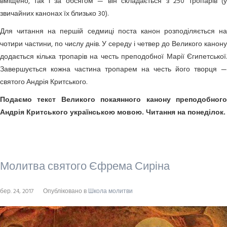
вміщено, так і за обсягом — він складається з 250 тропарів (у
звичайних канонах їх близько 30).
Для читання на першій седмиці поста канон розподіляється на
чотири частини, по числу днів. У середу і четвер до Великого канону
додається кілька тропарів на честь преподобної Марії Єгипетської.
Завершується кожна частина тропарем на честь його творця —
святого Андрія Критського.
Подаємо текст Великого покаянного канону преподобного
Андрія Критського українською мовою. Читання на понеділок.
Молитва святого Єфрема Сиріна
бер. 24, 2017
Опубліковано в
Школа молитви