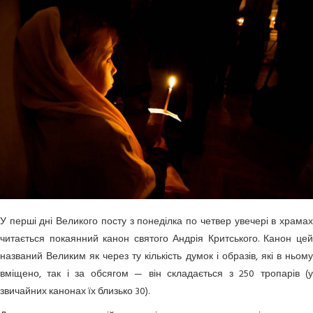
У перші дні Великого посту з понеділка по четвер увечері в храмах
читається покаянний канон святого Андрія Критського. Канон цей
названий Великим як через ту кількість думок і образів, які в ньому
вміщено, так і за обсягом — він складається з 250 тропарів (у
звичайних канонах їх близько 30).