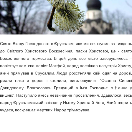
Свято Входу Господнього в Єрусалим, яке ми святкуємо за тиждень
до Світлого Христового Воскресіння, пасхи Христової, це - свято
Божественного торжества. В цей день все місто заворушилось –
повіствує нам євангеліст Матфей, народ поспішав назустріч Христу,
який прямував в Єрусалим. Люди розстеляли свій одяг на дорозі,
різали гілки з дерев і стелили, виголошуючи: "Осанна Синові
Давидовому! Благословен Грядущий в ім'я Господнє! оﾁанна у
вишніх”. Наступило якесь незвичайне просвітлення. Здавалося, весь
народ Єрусалимський впізнав у Ньому Христа й Бога, Який творить
чудеса, воскрешає мертвих. Народ тріумфував.