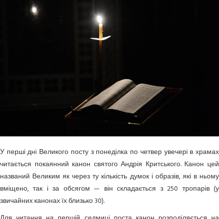
У перші дні Великого посту з понеділка по четвер увечері в храмах
читається покаянний канон святого Андрія Критського. Канон цей
названий Великим як через ту кількість думок і образів, які в ньому
вміщено, так і за обсягом — він складається з 250 тропарів (у
звичайних канонах їх близько 30).
Для читання на першій седмиці поста канон розподіляється на