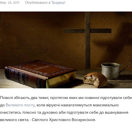
бер. 24, 2017
Опубліковано в
Традиції
Поволі збігають два тижні, протягом яких ми повинні підготувати себе
до
Великого посту
, коли віруючі намагатимуться максимально
очиститись тілесно та духовно аби підготувати себе до вшанування
великого свята - Світлого Христового Воскресіння.