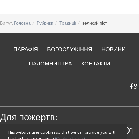
Ви тут:
Головна
Рубрики
Традиції
великий піст
ПАРАФІЯ
БОГОСЛУЖІННЯ
НОВИНИ
ПАЛОМНИЦТВА
КОНТАКТИ
Для пожертв:
Приватбанк
4149 4393 0083 7501
This website uses cookies so that we can provide you with
the best user experience
(Cookies Policy)
.