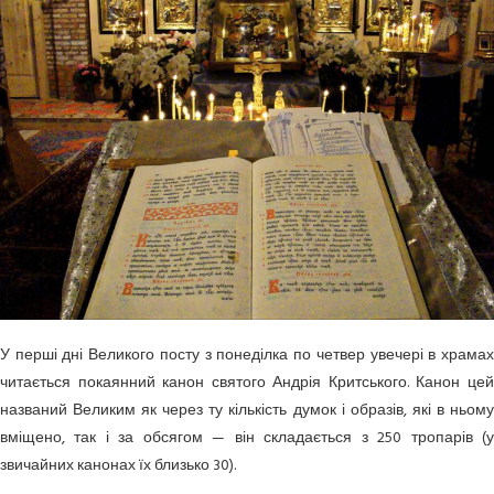
У перші дні Великого посту з понеділка по четвер увечері в храмах
читається покаянний канон святого Андрія Критського. Канон цей
названий Великим як через ту кількість думок і образів, які в ньому
вміщено, так і за обсягом — він складається з 250 тропарів (у
звичайних канонах їх близько 30).