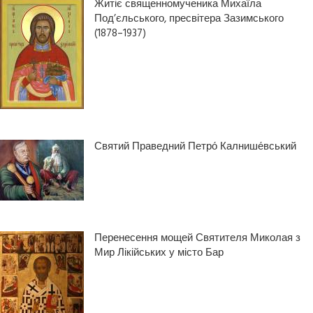
Житіє священномученика Михаїла
Под’єльського, пресвітера Зазимського
(1878–1937)
Святий Праведний Петро́ Калнише́вський
Перенесення мощей Святителя Миколая з
Мир Лікійських у місто Бар