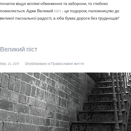
початок віщує всілякі обмеження та заборони, то глибоко
помиляється. Адже Великий
піст
- це подорож, паломництво до
великої пасхальної радості, а хіба буває дорога без труднощів?
Великий піст
бер. 23, 2017
Опубліковано в
Православне життя