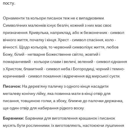
посту.
Орнаменти та кольори пи­са­нок теж не є випадковими.
Символічних малюнків існує безліч, кожний з них має своє
призначення. Кривулька, на­при­клад, або ж безконечник - символ
вічного життя, почат­ку і кінця. Хрест - символ спасіння, коло -
вічності.. Щодо кольорів, то червоний символізує життя, любов
Божу, білий - нетварне Божественне світло, жовтий і
помаранчевий - кольори слави і величі, зелений - символ єднання
з Христом, блакитний - символ неба і Богородиці, чорний і темно-
кори­чневий - символ покаяння і відречення від мирської суєти.
Писачок:
На дерев'яну паличку з одного кінця насадити
металеву конічну лійку, яка повинна мати в кінці отвір для
писання, товщиною голки, а збоку, ближче до палочки держачка,
ще один отвір для набирання рідкого воску.
Барвники:
Барвники для виготовлення крашанок і писанок
мусять бути рос­ли­нними. їх виготовляють, настоюючи лушпиння