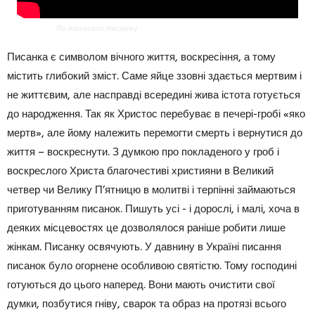
Як написати писанку
Писанка є символом вічного життя, воскресіння, а тому
містить глибокий зміст. Саме яйце ззовні здається мертвим і
не життєвим, але насправді всередині жива істота готується
до народження. Так як Христос перебуває в печері-гробі «яко
мертв», але йому належить перемогти смерть і вернутися до
життя – воскреснути. З думкою про покладеного у гроб і
воскреслого Христа благочестиві християни в Великий
четвер чи Велику П’ятницю в молитві і терпінні займаються
приготуванням писанок. Пишуть усі - і дорослі, і малі, хоча в
деяких місцевостях це дозволялося раніше робити лише
жінкам. Писанку освячують. У давнину в Україні писання
писанок було огорнене особливою святістю. Тому господині
готуються до цього наперед. Вони мають очистити свої
думки, позбутися гніву, сварок та образ на протязі всього