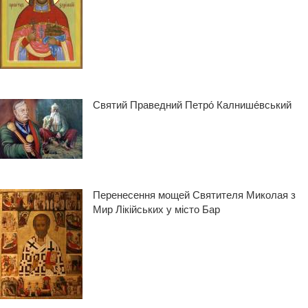
Святий Праведний Петро́ Калнише́вський
Перенесення мощей Святителя Миколая з
Мир Лікійських у місто Бар