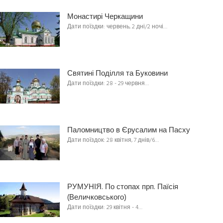
Монастирі Черкащини
Дати поїздки: червень, 2 дні/2 ночі…
Святині Поділля та Буковини
Дати поїздки: 28 - 29 червня…
Паломництво в Єрусалим на Пасху
Дати поїздок: 28 квітня, 7 днів/6…
РУМУНІЯ. По стопах прп. Паїсія
(Величковського)
Дати поїздки: 29 квітня - 4…