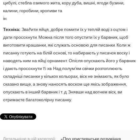
цибулі, стебла озимого жита, кору дуба, вишні, ягоди бузини,
калини, горобини, кропиви та
ін.
Техніка:
Зваﾀити яйця, добре помити їх у теплій воді з оцтом і
дати просохнути. Можна після того опустити їх у барвник, щоб
виготовити крашанки, які служать основою для писанки. Коли ж
писанку готують на білій основі, то набирають у писачок воску і
наводять ним на яйці орнамент. Опісля опускають його у барвник
і дають просохнути 15 хв. Над полум’ям свічки розтоплюють
складніші писанки у кількох кольорах, віск не знімають, як було
сказано вище, а знову наносять воском ще якісь зображення,
опускають в інший барвник і т. д. Знявши над вогнем віск, ви
отримаєте багатоколірну писанку.
Детальніше в цій категорії:
«Про християнське розуміння