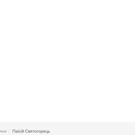
яни
Паісій Святогорець