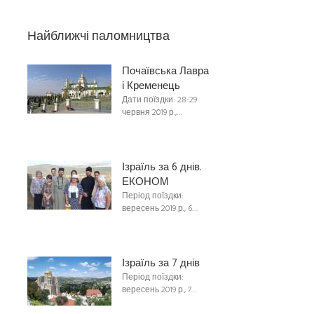
Найближчі паломництва
Почаївська Лавра
і Кременець
Дати поїздки: 28-29
червня 2019 р.,…
Ізраїль за 6 днів.
ЕКОНОМ
Період поїздки:
вересень 2019 р., 6…
Ізраїль за 7 днів
Період поїздки:
вересень 2019 р., 7…