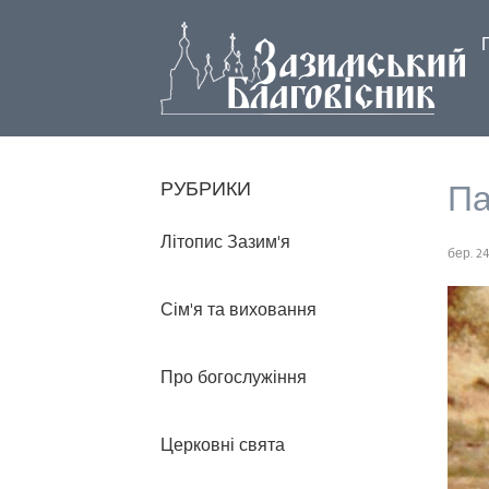
Па
РУБРИКИ
Літопис Зазим'я
бер. 24
Сім'я та виховання
Про богослужіння
Церковні свята