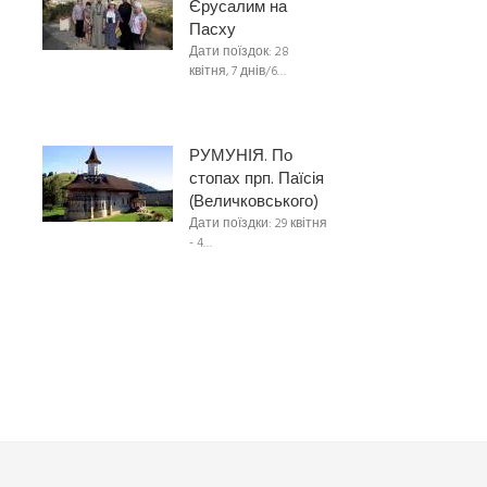
Єрусалим на
Пасху
Дати поїздок: 28
квітня, 7 днів/6…
РУМУНІЯ. По
стопах прп. Паїсія
(Величковського)
Дати поїздки: 29 квітня
- 4…