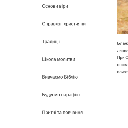
Основи віри
Справжні християни
Традиції
Блаж
липня
При О
Школа молитви
посел
початк
Вивчаємо Біблію
Будуємо парафію
Притчі та повчання