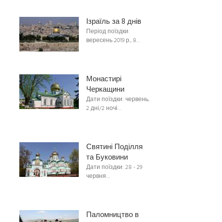
Ізраїль за 8 днів
Період поїздки:
вересень 2019 р., 8…
Монастирі
Черкащини
Дати поїздки: червень,
2 дні/2 ночі…
Святині Поділля
та Буковини
Дати поїздки: 28 - 29
червня…
Паломництво в