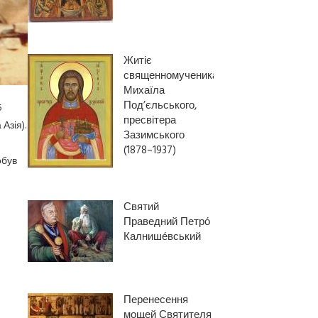
Житіє
священномученика
Михаїла
Под’єльського,
5
пресвітера
Азія).
Зазимського
(1878–1937)
обув
Святий
Праведний Петро́
Калнише́вський
Перенесення
мощей Святителя