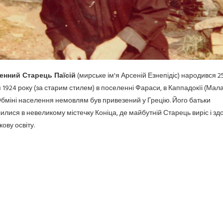
енний Старець Паїсій
(мирське ім'я Арсеній Езнепідіс) народився 2
 1924 року (за старим стилем) в поселенні Фараси, в Каппадокїі (Мала 
бміні населення
немовлям був привезений у Грецію. Його батьки
илися в невеликому містечку Коніца, де майбутній Старець виріс і зд
ову освіту.