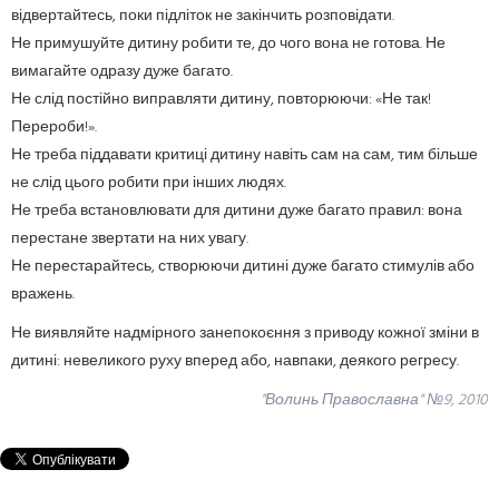
відвертайтесь, поки підліток не закінчить розповідати.
Не примушуйте дитину робити те, до чого вона не готова. Не
вимагайте одразу дуже багато.
Не слід постійно виправляти дитину, повторюючи: «Не так!
Перероби!».
Не треба піддавати критиці дитину навіть сам на сам, тим більше
не слід цього робити при інших людях.
Не треба встановлювати для дитини дуже багато правил: вона
перестане звертати на них увагу.
Не перестарайтесь, створюючи дитині дуже багато стимулів або
вражень.
Не виявляйте надмірного занепокоєння з приводу кожної зміни в
дитині: невеликого руху вперед або, навпаки, деякого регресу.
"Волинь Православна" №9, 2010