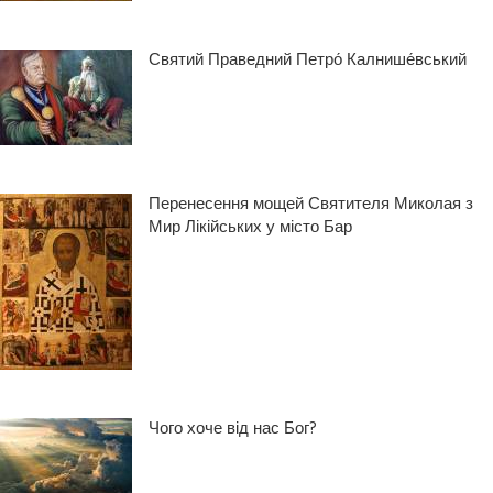
Святий Праведний Петро́ Калнише́вський
Перенесення мощей Святителя Миколая з
Мир Лікійських у місто Бар
Чого хоче від нас Бог?