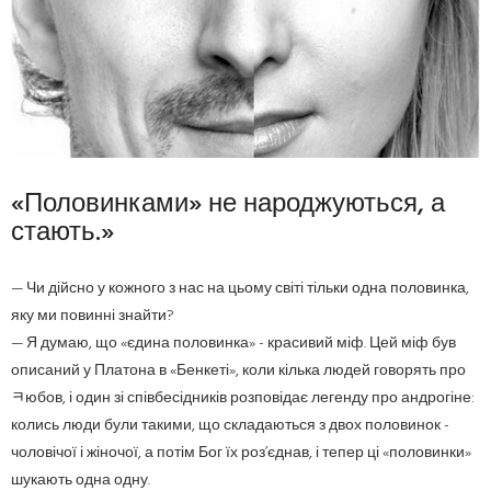
«Половинками» не народжуються, а
стають.»
— Чи дійсно у кожного з нас на цьому світі тільки одна половинка,
яку ми повинні знайти?
— Я думаю, що «єдина половинка» - красивий міф. Цей міф був
описаний у Платона в «Бенкеті», коли кілька людей говорять про
ﾻюбов, і один зі співбесідників розповідає легенду про андрогіне:
колись люди були такими, що складаються з двох половинок -
чоловічої і жіночої, а потім Бог їх роз’єднав, і тепер ці «половинки»
шукають одна одну.