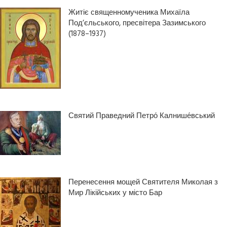
Житіє священномученика Михаїла
Под’єльського, пресвітера Зазимського
(1878–1937)
Святий Праведний Петро́ Калнише́вський
Перенесення мощей Святителя Миколая з
Мир Лікійських у місто Бар