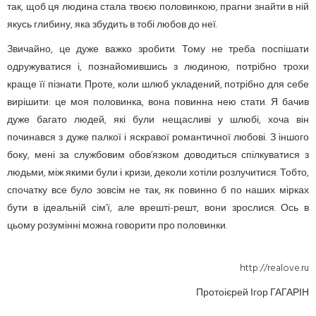
так, щоб ця людина стала твоєю половинкою, прагни знайти в ній
якусь глибину, яка збудить в тобі любов до неї.
Звичайно, це дуже важко зробити. Тому не треба поспішати
одружуватися і, познайомившись з людиною, потрібно трохи
краще її пізнати. Проте, коли шлюб укладений, потрібно для себе
вирішити: це моя половинка, вона повинна нею стати. Я бачив
дуже багато людей, які були нещасливі у шлюбі, хоча він
починався з дуже палкої і яскравої романтичної любові. З іншого
боку, мені за службовим обов’язком доводиться спілкуватися з
людьми, між якими були і кризи, деколи хотіли розлучитися. Тобто,
спочатку все було зовсім не так, як повинно б по наших мірках
бути в ідеальній сім’ї, але врешті-решт, вони зрослися. Ось в
цьому розумінні можна говорити про половинки.
http://realove.ru
Протоієрей Ігор ГАГАРІН