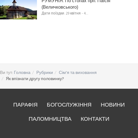
РУМУНІЯ. По стопах прп. Паїсія
(Величковського)
Дати поїздки: 29 квітня - 4…
Ви тут:
Головна
Рубрики
Сім'я та виховання
Як впізнати другу половинку?
ПАРАФІЯ
БОГОСЛУЖІННЯ
НОВИНИ
ПАЛОМНИЦТВА
КОНТАКТИ