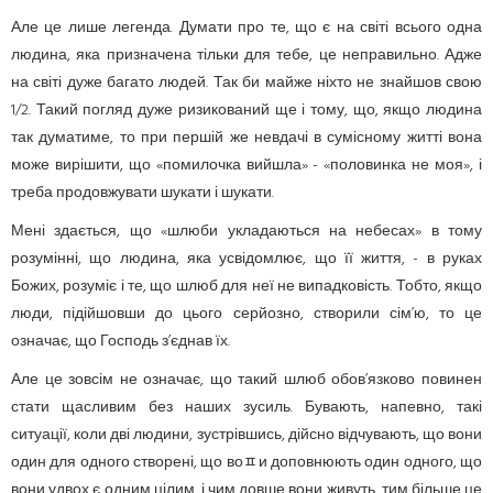
Але це лише легенда. Думати про те, що є на світі всього одна
людина, яка призначена тільки для тебе, це неправильно. Адже
на світі дуже багато людей. Так би майже ніхто не знайшов свою
1/2. Такий погляд дуже ризикований ще і тому, що, якщо людина
так думатиме, то при першій же невдачі в сумісному житті вона
може вирішити, що «помилочка вийшла» - «половинка не моя», і
треба продовжувати шукати і шукати.
Мені здається, що «шлюби укладаються на небесах» в тому
розумінні, що людина, яка усвідомлює, що її життя, - в руках
Божих, розуміє і те, що шлюб для неї не випадковість. Тобто, якщо
люди, підійшовши до цього серйозно, створили сім’ю, то це
означає, що Господь з’єднав їх.
Але це зовсім не означає, що такий шлюб обов’язково повинен
стати щасливим без наших зусиль. Бувають, напевно, такі
ситуації, коли дві людини, зустрівшись, дійсно відчувають, що вони
один для одного створені, що воﾽи доповнюють один одного, що
вони удвох є одним цілим, і чим довше вони живуть, тим більше це