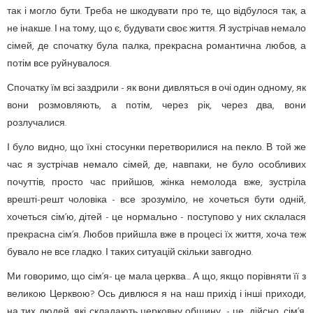
так і могло бути. Треба не шкодувати про те, що відбулося так, а
не інакше. І на тому, що є, будувати своє життя. Я зустрічав немало
сімей, де спочатку була палка, прекрасна романтична любов, а
потім все руйнувалося.
Спочатку їм всі заздрили - як вони дивляться в очі один одному, як
вони розмовляють, а потім, через рік, через два, вони
розлучалися.
І було видно, що їхні стосунки перетворилися на пекло. В той же
час я зустрічав немало сімей, де, навпаки, не було особливих
почуттів, просто час прийшов, жінка немолода вже, зустріла
врешті-решт чоловіка - все зрозуміло, не хочеться бути одній,
хочеться сім’ю, дітей - це нормально - поступово у них склалася
прекрасна сім’я. Любов прийшла вже в процесі їх життя, хоча теж
бувало не все гладко. І таких ситуацій скільки завгодно.
Ми говоримо, що сім’я- це мала церква... А що, якщо порівняти її з
великою Церквою? Ось дивлюся я на наш прихід і інші приходи,
на тих людей, які складають церковну общину, - це, дійсно, сім’я.