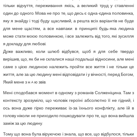
тільки відчуття, переживання якісь, а великий труд у ставленні
один до одного. Мова не про те, що десь є одна-єдина половинка,
яку я знайду і тоді буду щасливий, а решта всіх варіантів не буде
для мене щастям, а все навпаки: в принципі будь-яка людина
може стати моєю половинкою, і все залежить від того, які зусилля
я докладу для любові.
Дуже важливо, коли шлюб відбувся, щоб я для себе твердо
вирішив, що, як би не склалися наші подальші відносини, але мені
саме з цією людиною належить пройти все життя і не тільки це
життя, але за цю людину мені відповідати і у вічності, перед Богом,
Який мене з нﾵю звів.
Мені сподобався момент в одному з романів Солженіцина. Там з
контексту зрозуміло, що чоловік героїні абсолютно її не гідний, і
ось вона дуже гірко переживає із-за їхнього конфлікту, але їй в
голову ніколи не приходило пошкодувати про те, що вона вийшла
заміж за цю людину.
Тому що вона була віруючою і знала, що все, що відбулося, тільки