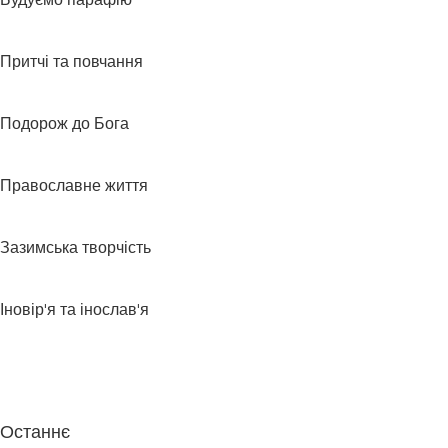
Будуємо парафію
Притчі та повчання
Подорож до Бога
Православне життя
Зазимська творчість
Іновір'я та інослав'я
Останнє