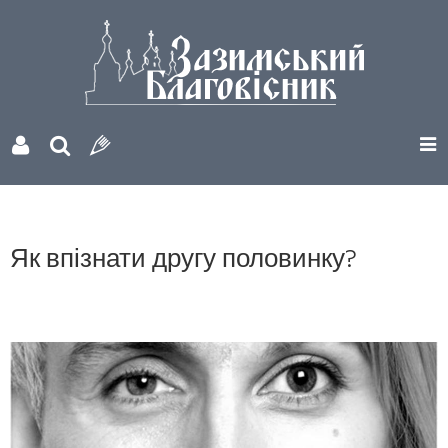
Як впізнати другу половинку?