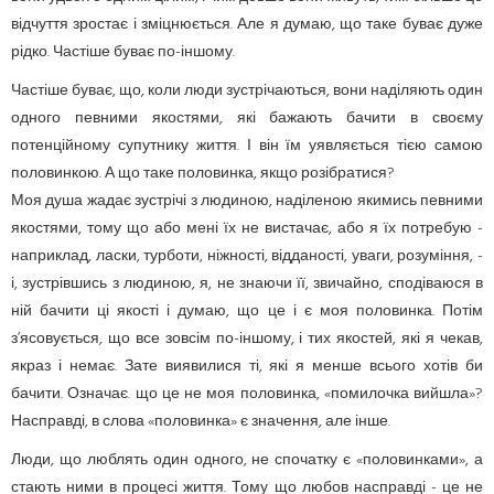
відчуття зростає і зміцнюється. Але я думаю, що таке буває дуже
рідко. Частіше буває по-іншому.
Частіше буває, що, коли люди зустрічаються, вони наділяють один
одного певними якостями, які бажають бачити в своєму
потенційному супутнику життя. І він їм уявляється тією самою
половинкою. А що таке половинка, якщо розібратися?
Моя душа жадає зустрічі з людиною, наділеною якимись певними
якостями, тому що або мені їх не вистачає, або я їх потребую -
наприклад, ласки, турботи, ніжності, відданості, уваги, розуміння, -
і, зустрівшись з людиною, я, не знаючи її, звичайно, сподіваюся в
ній бачити ці якості і думаю, що це і є моя половинка. Потім
з’ясовується, що все зовсім по-іншому, і тих якостей, які я чекав,
якраз і немає. Зате виявилися ті, які я менше всього хотів би
бачити. Означає. що це не моя половинка, «помилочка вийшла»?
Насправді, в слова «половинка» є значення, але інше.
Люди, що люблять один одного, не спочатку є «половинками», а
стають ними в процесі життя. Тому що любов насправді - це не