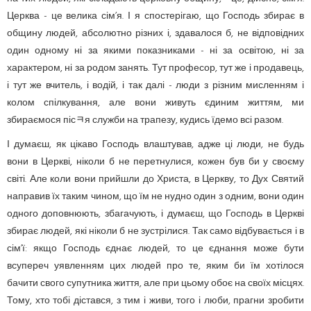
Церква - це велика сім’я. І я спостерігаю, що Господь збирає в
общину людей, абсолютно різних і, здавалося б, не відповідних
один одному ні за якими показниками - ні за освітою, ні за
характером, ні за родом занять. Тут професор, тут же і продавець,
і тут же вчитель, і водій, і так далі - люди з різним мисленням і
колом спілкування, але вони живуть єдиним життям, ми
збираємося пісﾻя служби на трапезу, кудись їдемо всі разом.
І думаєш, як цікаво Господь влаштував, адже ці люди, не будь
вони в Церкві, ніколи б не перетнулися, кожен був би у своєму
світі. Але коли вони прийшли до Христа, в Церкву, то Дух Святий
направив їх таким чином, що їм не нудно один з одним, вони один
одного доповнюють, збагачують, і думаєш, що Господь в Церкві
збирає людей, які ніколи б не зустрілися. Так само відбувається і в
сім’ї: якщо Господь єднає людей, то це єднання може бути
всупереч уявленням цих людей про те, яким би їм хотілося
бачити свого супутника життя, але при цьому обоє на своїх місцях.
Тому, хто тобі дістався, з тим і живи, того і люби, прагни зробити