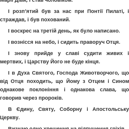
Марії Діви, і став чоловіком.
І розп’ятий був за нас при Понтії Пилаті, і
страждав, і був похований.
І воскрес на третій день, як було написано.
І вознісся на небо, і сидить праворуч Отця.
І знову прийде у славі судити живих і
мертвих, і Царству Його не буде кінця.
І в Духа Святого, Господа Животворчого, що
від Отця походить, що Йому з Отцем і Сином
однакове поклоніння і однакова слава, що
говорив через пророків.
В Єдину, Святу, Соборну і Апостольську
Церкву.