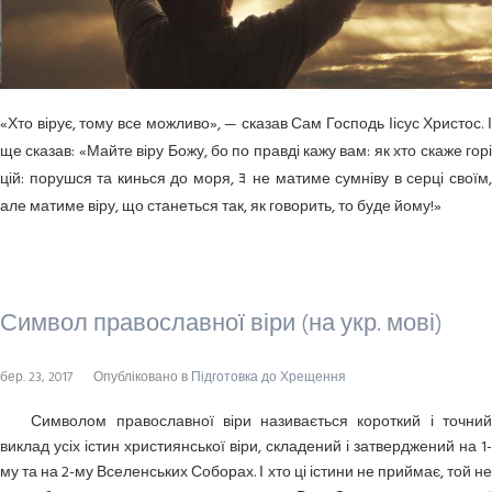
«Хто вірує, тому все можливо», — сказав Сам Господь Іісус Христос. І
ще сказав: «Майте віру Божу, бо по правді кажу вам: як хто скаже горі
цій: порушся та кинься до моря, ﾖ не матиме сумніву в серці своїм,
але матиме віру, що станеться так, як говорить, то буде йому!»
Символ православної віри (на укр. мові)
бер. 23, 2017
Опубліковано в
Підготовка до Хрещення
Символом православної віри називається короткий і точний
виклад усіх істин християнської віри, складений і затверджений на 1-
му та на 2-му Вселенських Соборах. І хто ці істини не приймає, той не