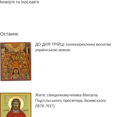
Іновір'я та інослав'я
Останнє
ДО ДНЯ ТРІЙЦІ: колінопреклонні молитви
українською мовою
Житіє священномученика Михаїла
Под’єльського, пресвітера Зазимського
(1878–1937)