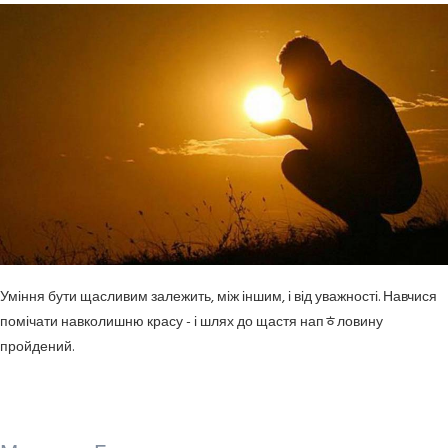
Уміння бути щасливим залежить, між іншим, і від уважності. Навчися
помічати навколишню красу - і шлях до щастя напﾾловину
пройдений.