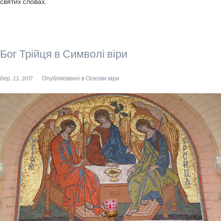
святих словах.
Бог Трійця в Символі віри
бер. 23, 2017
Опубліковано в
Основи віри