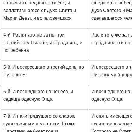
спасения сш
е
дшаго с небес, и
сшедшего с небес
воплотившагося от Духа Св
я
та и
Духа Святого и М
Марии Девы, и вочелов
е
чшася;
сделавшегося чел
4-й. Расп
я
таго же за ны при
Распятого же за н
Понтийстем Пилате, и страдавша, и
страдавшего и пог
погребенна;
5-й. И воскр
е
сшаго в третий день, по
И воскресшего в т
Писанием;
Писаниями (проро
6-й. И восш
е
дшаго на небеса, и
И восшедшего на 
сед
я
ща одесн
у
ю Отца;
одесную Отца;
7-й. И п
а
ки гряд
у
щаго со славою
И опять имеющего
суд
и
ти живым и мертвым, Ег
о
же
судить живых и ме
Царствию не будет конца.
Которого не будет 