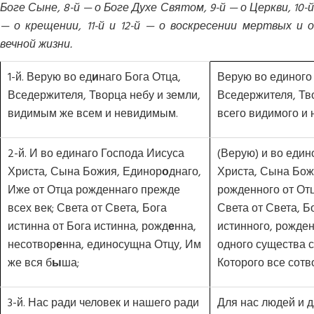
Боге Сыне, 8-й — о Боге Духе Святом, 9-й — о Церкви, 10-й
— о крещении, 11-й и 12-й — о воскресении мертвых и о
вечной жизни.
1-й. Верую во ед
и
наго Бога Отца,
Верую во единого 
Вседержителя, Творца небу и земли,
Вседержителя, Тво
видимым же всем и невидимым.
всего видимого и 
2-й. И во единаго Господа Иисуса
(Верую) и во един
Христа, Сына Божия, Единор
о
днаго,
Христа, Сына Бож
Иже от Отца рожденнаго прежде
рожденного от Отц
всех век; Света от Света, Бога
Света от Света, Б
истинна от Бога истинна, рожд
е
нна,
истинного, рожден
несотвор
е
нна, единосущна Отцу, Им
одного существа с
же вся б
ы
ша;
Которого все сотв
3-й. Нас ради человек и нашего ради
Для нас людей и 