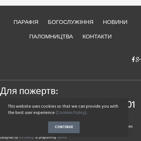
ПАРАФІЯ
БОГОСЛУЖІННЯ
НОВИНИ
ПАЛОМНИЦТВА
КОНТАКТИ
Для пожертв:
Приватбанк
4149 4393 0083 7501
This website uses cookies so that we can provide you with
Монобанк
4441 1144 2142 7590
the best user experience
(Cookies Policy)
.
Copyright © 2017 Парафія на честь Воскресіння Христового села Зазим'є. Всі права
CONTINUE
захищені.
Designed by
minitek.gr
& programing
Joomla