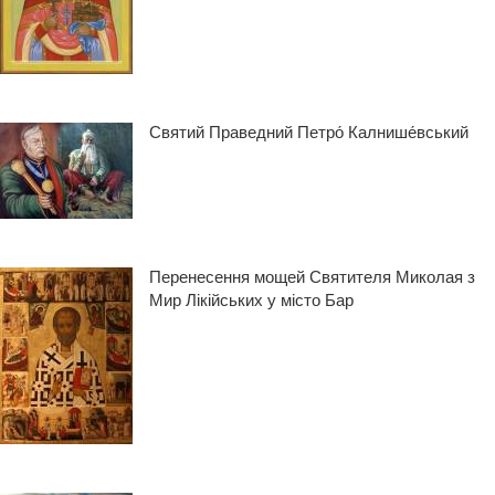
Святий Праведний Петро́ Калнише́вський
Перенесення мощей Святителя Миколая з
Мир Лікійських у місто Бар