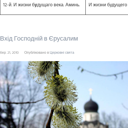
12-й. И жизни б
у
дущаго века. Аминь.
И жизни будущего 
Вхід Господній в Єрусалим
бер. 21, 2010
Опубліковано в
Церковні свята