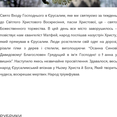
Свято Входу Господнього в Єрусалим, яке ми святкуємо за тиждень
до Світлого Христового Воскресіння, пасхи Христової, це - свято
Божественного торжества. В цей день все місто заворушилось –
повіствує нам євангеліст Матфей, народ поспішав назустріч Христу,
який прямував в Єрусалим. Люди розстеляли свій одяг на дорозі,
різали гілки з дерев і стелили, виголошуючи: "Осанна Синові
Давидовому! Благословен Грядущий в ім'я Господнє! оﾁанна у
вишніх”. Наступило якесь незвичайне просвітлення. Здавалося, весь
народ Єрусалимський впізнав у Ньому Христа й Бога, Який творить
чудеса, воскрешає мертвих. Народ тріумфував.
РУБРИКИ