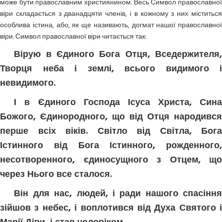
може бути православним християнином. Весь Символ православної
віри складається з дванадцяти членів, і в кожному з них міститься
особлива істина, або, як ще називають, догмат нашої православної
віри. Символ православної віри читається так:
Вірую в Єдиного Бога Отця, Вседержителя,
Творця неба і землі, всього видимого і
невидимого.
І в Єдиного Господа Ісуса Христа, Сина
Божого, Єдинородного, що від Отця народився
перше всіх віків. Світло від Світла, Бога
Істинного від Бога Істинного, рожденного,
несотворенного, єдиносущного з Отцем, що
через Нього все сталося.
Він для нас, людей, і ради нашого спасіння
зійшов з небес, і воплотився від Духа Святого і