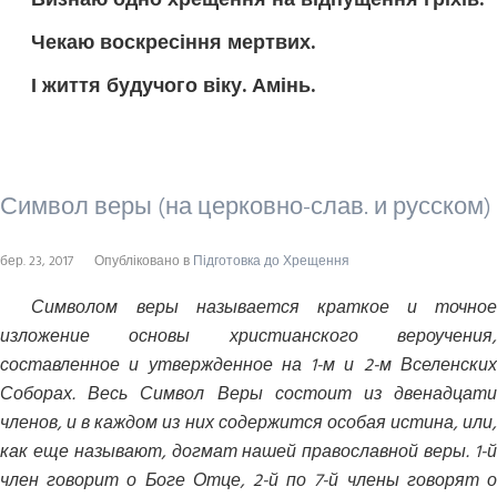
Визнаю одно хрещення на відпущення гріхів.
Чекаю воскресіння мертвих.
І життя будучого віку. Амінь.
Символ веры (на церковно-слав. и русском)
бер. 23, 2017
Опубліковано в
Підготовка до Хрещення
Символом веры называется краткое и точное
изложение основы христианского вероучения,
составленное и утвержденное на 1-м и 2-м Вселенских
Соборах. Весь Символ Веры состоит из двенадцати
членов, и в каждом из них содержится особая истина, или,
как еще называют, догмат нашей православной веры. 1-й
член говорит о Боге Отце, 2-й по 7-й члены говорят о