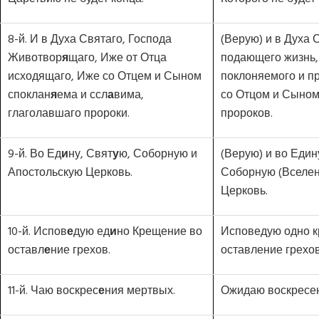
8-й. И в Духа Святаго, Господа
(Верую) и в Духа 
Животвор
я
щаго, Иже от Отца
подающего жизнь,
исходящаго, Иже со Отцем и Сыном
поклоняемого и п
споклан
я
ема и ссл
а
вима,
со Отцом и Сыном
глаголавшаго пророки.
пророков.
9-й. Во Ед
и
ну, Свят
у
ю, Соборную и
(Верую) и во Един
Апостольскую Церковь.
Соборную (Вселен
Церковь.
10-й. Испов
е
дую ед
и
но Крещение во
Исповедую одно 
оставл
е
ние грехов.
оставление грехов
11-й. Чаю воскрес
е
ния мертвых.
Ожидаю воскресе