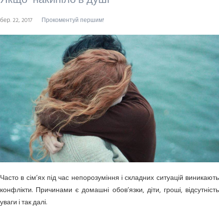
Якщо “накипіло в душі”
бер. 22, 2017
Прокоментуй першим!
Часто в сім’ях під час непорозуміння і складних ситуацій виникають
конфлікти. Причинами є домашні обов’язки, діти, гроші, відсутність
уваги і так далі.