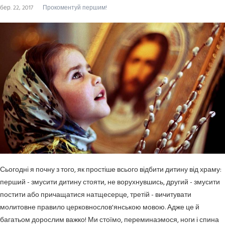
бер. 22, 2017
Прокоментуй першим!
Сьогодні я почну з того, як простіше всього відбити дитину від храму:
перший - змусити дитину стояти, не ворухнувшись, другий - змусити
постити або причащатися натщесерце, третій - вичитувати
молитовне правило церковнослов'янською мовою. Адже це й
багатьом дорослим важко! Ми стоїмо, переминаэмося, ноги і спина