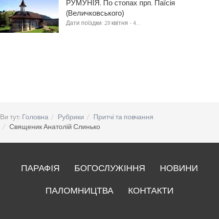
РУМУНІЯ. По стопах прп. Паїсія
(Величковського)
Дати поїздки: 29 квітня - 4…
Ви тут:
Головна
Рубрики
Притчі та повчання
Священик Анатолій Слинько
ПАРАФІЯ
БОГОСЛУЖІННЯ
НОВИНИ
ПАЛОМНИЦТВА
КОНТАКТИ