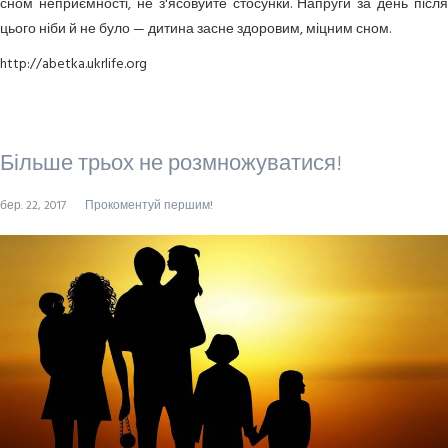
сном неприємності, не з'ясовуйте стосунки. Напруги за день після
цього ніби й не було — дитина засне здоровим, міцним сном.
http://abetka.ukrlife.org
Більше трьох не розмножуватися!
бер. 22, 2017
Прокоментуй першим!