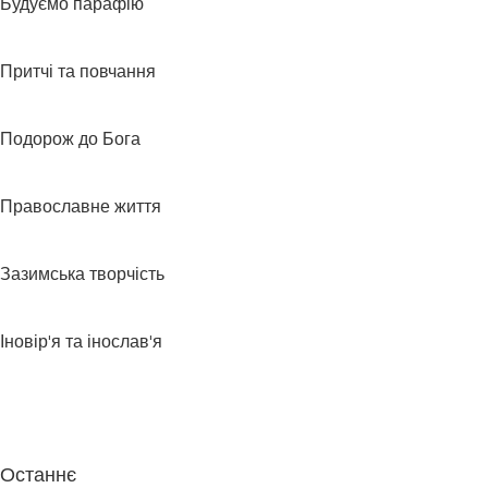
Будуємо парафію
Притчі та повчання
Подорож до Бога
Православне життя
Зазимська творчість
Іновір'я та інослав'я
Останнє