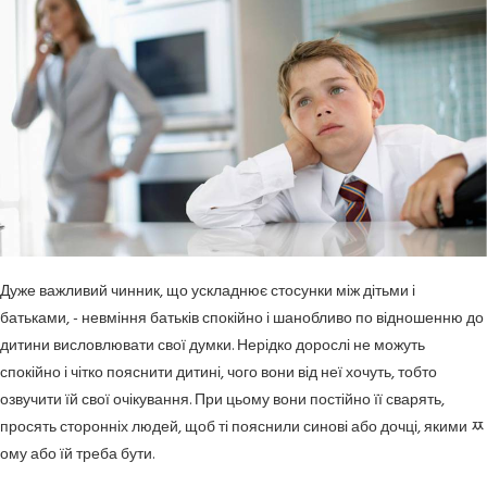
Дуже важливий чинник, що ускладнює стосунки між дітьми і
батьками, - невміння батьків спокійно і шанобливо по відношенню до
дитини висловлювати свої думки. Нерідко дорослі не можуть
спокійно і чітко пояснити дитині, чого вони від неї хочуть, тобто
озвучити їй свої очікування. При цьому вони постійно її сварять,
просять сторонніх людей, щоб ті пояснили синові або дочці, якими ﾹ
ому або їй треба бути.