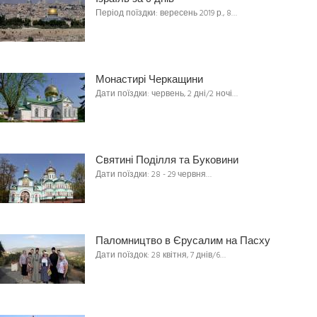
Період поїздки: вересень 2019 р., 8…
Монастирі Черкащини
Дати поїздки: червень, 2 дні/2 ночі…
Святині Поділля та Буковини
Дати поїздки: 28 - 29 червня…
Паломництво в Єрусалим на Пасху
Дати поїздок: 28 квітня, 7 днів/6…