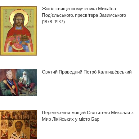
Житіє священномученика Михаїла
Под’єльського, пресвітера Зазимського
(1878–1937)
Святий Праведний Петро́ Калнише́вський
Перенесення мощей Святителя Миколая з
Мир Лікійських у місто Бар