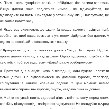
5. Після школи зустріньте спокійно, обійдіться без лавини запитань.
Якщо дитина хоче поділитися чимось, не відмахуйтеся, не
відкладайте на потім. Присядьте у затишному місці і вислухайте, це
не займе багато часу.
6. Якщо вас викликають до школи (а краще самому навідуватися),
зробіть так, щоб ваша розмова з учителем відбулася без дитини. А
вдома не поспішайте влаштовувати сварку.
7. Кращий час для приготування уроків з 15-ї до 17-ї години. Під час
приготування не «сидіть над душею». Однак підтримка потрібна: «Не
хвилюйся, тобі все вдасться», «Давай разом розберемося».
8. Протягом дня знайдіть хоча б півгодини, коли будете належати
тільки дитині. Не відволікайтеся на домашні турботи, телевізор,
спілкування з іншими членами родини. У цей момент немає
важливішої справи, ніж турботи, смуток, невдача сина чи доньки.
9. Майте не увазі: навіть «дорослі діти» люблять казку перед сном,
спокійну цікаву оповідь, лагідне погладжування. Не нагадуйте пﾵред