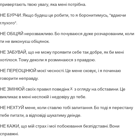
привертають твою увагу, яка мені потрібна.
НЕ БУРЧИ. Якщо будеш це робити, то я боронитимусь, "вдаючи
глухого".
НЕ ОБІЦЯЙ нерозважливо. Бо почуваюся дуже розчарованим, коли
ти не виконуєш обіцянок.
НЕ ЗАБУВАЙ, що не можу проявити себе так добре, як би мені
хотілося. Тому деколи я розминаюся з правдою.
НЕ ПЕРЕОЦІНЮЙ моєї чесності. Це мене сковує, і я починаю
говорити неправду.
НЕ ЗМІНЮЙ своїх правил поведінкﾸ з огляду на обставини. Це
викликає в мені неспокій і недовіру до тебе.
НЕ НЕХТУЙ мене, коли ставлю тобі запитання. Бо тоді я перестану
тебе питати, а відповіді шукатиму деінде.
НЕ КАЖИ, що мій страх і мої побоювання безпідставні. Вони
справжні.