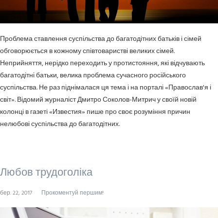
Проблема ставлення суспільства до багатодітних батьків і сімей
обговорюється в кожному співтоваристві великих сімей.
Неприйняття, нерідко переходить у протистояння, які відчувають
багатодітні батьки, велика проблема сучасного російського
суспільства. Не раз піднімалася ця тема і на порталі «Православ'я і
світ». Відомий журналіст Дмитро Соколов-Митрич у своїй новій
колонці в газеті «Известия» пише про своє розуміння причин
нелюбові суспільства до багатодітних.
Любов трудоголіка
бер. 22, 2017
Прокоментуй першим!