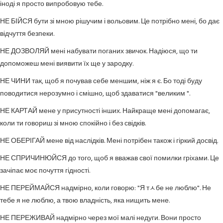
іноді я просто випробовую тебе.
НЕ БІЙСЯ бути зі мною рішучим і вольовим. Це потрібно мені, бо дає
відчуття безпеки.
НЕ ДОЗВОЛЯЙ мені набувати поганих звичок. Надіюся, що ти
допоможеш мені виявити їх ще у зародку.
НЕ ЧИНИ так, щоб я почував себе меншим, ніж я є. Бо тоді буду
поводитися нерозумно і смішно, щоб здаватися "великим ".
НЕ КАРТАЙ мене у присутності інших. Найкраще мені допомагає,
коли ти говориш зі мною спокійно і без свідків.
НЕ ОБЕРІГАЙ мене від наслідків. Мені потрібен також і гіркий досвід.
НЕ СПРИЧИНЮЙСЯ до того, щоб я вважав свої помилки гріхами. Це
зачіпає моє почуття гідності.
НЕ ПЕРЕЙМАЙСЯ надмірно, коли говорю: "Я тﾵбе не люблю". Не
тебе я не люблю, а твою владність, яка нищить мене.
НЕ ПЕРЕЖИВАЙ надмірно через мої малі недуги. Вони просто