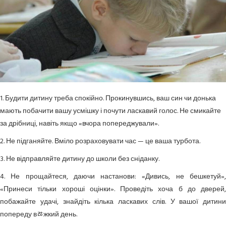
1. Будити дитину треба спокійно. Прокинувшись, ваш син чи донька
мають побачити вашу усмішку і почути ласкавий голос. Не смикайте
за дрібниці, навіть якщо «вчора попереджували».
2. Не підганяйте. Вміло розраховувати час — це ваша турбота.
3. Не відправляйте дитину до школи без сніданку.
4. Не прощайтеся, даючи настанови: «Дивись, не бешкетуй»,
«Принеси тільки хороші оцінки». Проведіть хоча б до дверей,
побажайте удачі, знайдіть кілька ласкавих слів. У вашої дитини
попереду вﾰжкий день.