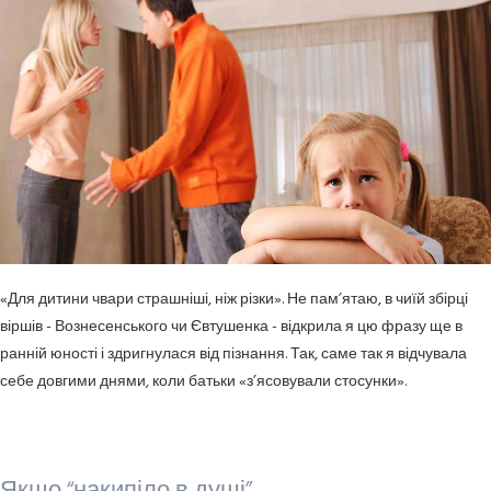
«Для дитини чвари страшніші, ніж різки». Не пам’ятаю, в чиїй збірці
віршів - Вознесенського чи Євтушенка - відкрила я цю фразу ще в
ранній юності і здригнулася від пізнання. Так, саме так я відчувала
себе довгими днями, коли батьки «з’ясовували стосунки».