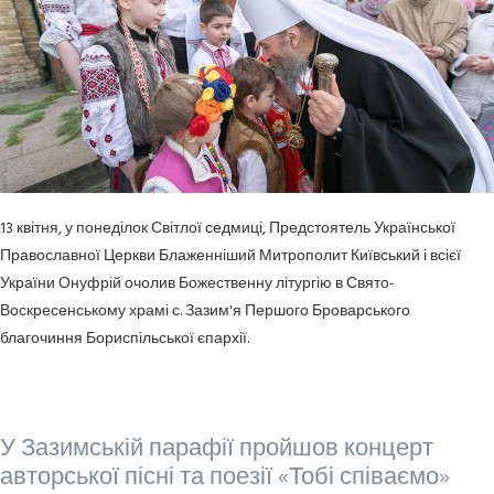
13 квітня, у понеділок Світлої седмиці, Предстоятель Української
Православної Церкви Блаженніший Митрополит Київський і всієї
України Онуфрій очолив Божественну літургію в Свято-
Воскресенському храмі с. Зазим'я Першого Броварського
благочиння Бориспільської єпархії.
У Зазимській парафії пройшов концерт
авторської пісні та поезії «Тобі співаємо»