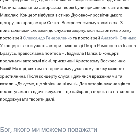
було приурочено до дня Св. Миколая Мирлікійського Чудотворця.
Частина виконаних авторських творів були присвячені святителю
Миколаю. Концерт відбувся в стінах Духовно–просвітницького
центру, що працює при Свято–Воскресенському храмі села. З
привітальними словами до слухачів звернулися настоятель храму
протоієрей
Олександр Генераленко
та протоієрей
Анатолій Слинько
.
У концерті взяли участь автори–виконавці Петро Романцев та Іванна
Братусь, православна поетеса – Людмила Папка. В концерті
пролунали авторські пісні, присвячені Христовому Воскресінню,
Божій Матері, святим та тернистому духовному шляху кожного
християнина. Після концерту слухачі ділилися враженнями та
казали: «Дякуємо, що зігріли наші душі». Для авторів-виконавців та
поетів уважні та вдячні слухачі – це найкраща подяка та натхнення
продовжувати творити далі.
Бог, якого ми можемо поважати