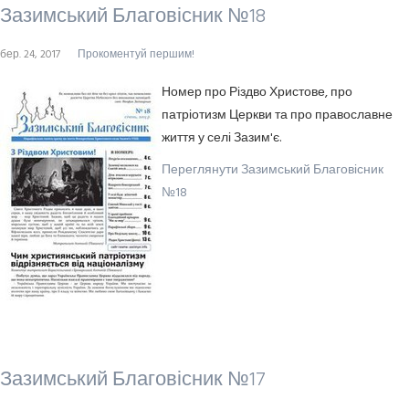
Зазимський Благовісник №18
бер. 24, 2017
Прокоментуй першим!
Номер про Різдво Христове, про
патріотизм Церкви та про православне
життя у селі Зазим'є.
Переглянути Зазимський Благовісник
№18
Зазимський Благовісник №17