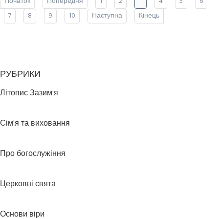
Початок
Попередня
1
2
3
4
5
6
7
8
9
10
Наступна
Кінець
РУБРИКИ
Літопис Зазим'я
Сім'я та виховання
Про богослужіння
Церковні свята
Основи віри