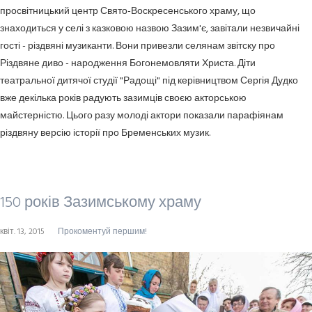
просвітницький центр Свято-Воскресенського храму, що
знаходиться у селі з казковою назвою Зазим'є, завітали незвичайні
гості - різдвяні музиканти. Вони привезли селянам звітску про
Різдвяне диво - народження Богонемовляти Христа. Діти
театральної дитячої студії "Радощі" під керівництвом Сергія Дудко
вже декілька років радують зазимців своєю акторською
майстерністю. Цього разу молоді актори показали парафіянам
різдвяну версію історії про Бременських музик.
150 років Зазимському храму
квіт. 13, 2015
Прокоментуй першим!