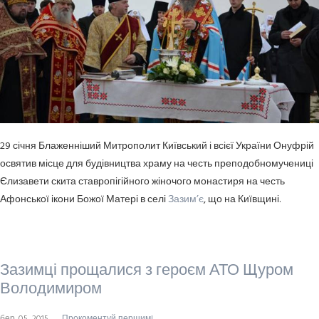
29 січня Блаженніший Митрополит Київський і всієї України Онуфрій
освятив місце для будівництва храму на честь преподобномучениці
Єлизавети скита ставропігійного жіночого монастиря на честь
Афонської ікони Божої Матері в селі
Зазим’є
, що на Київщині.
Зазимці прощалися з героєм АТО Щуром
Володимиром
бер. 05, 2015
Прокоментуй першим!