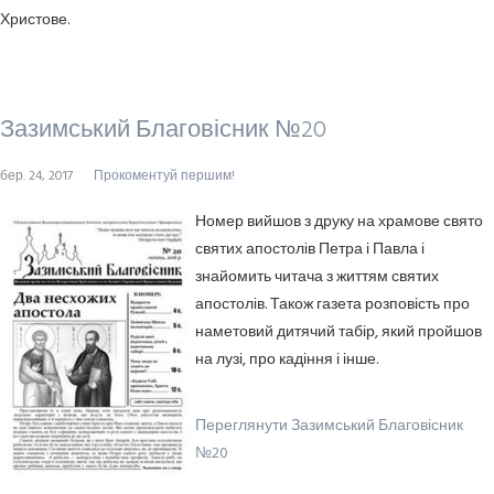
Христове.
Зазимський Благовісник №20
бер. 24, 2017
Прокоментуй першим!
Номер вийшов з друку на храмове свято
святих апостолів Петра і Павла і
знайомить читача з життям святих
апостолів. Також газета розповість про
наметовий дитячий табір, який пройшов
на лузі, про кадіння і інше.
Переглянути Зазимський Благовісник
№20