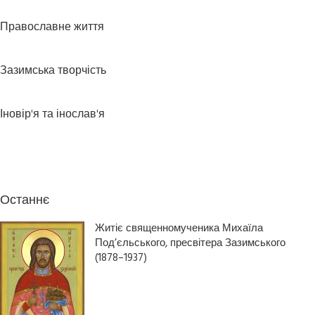
Православне життя
Зазимська творчість
Іновір'я та інослав'я
Останнє
Житіє священномученика Михаїла
Под’єльського, пресвітера Зазимського
(1878–1937)