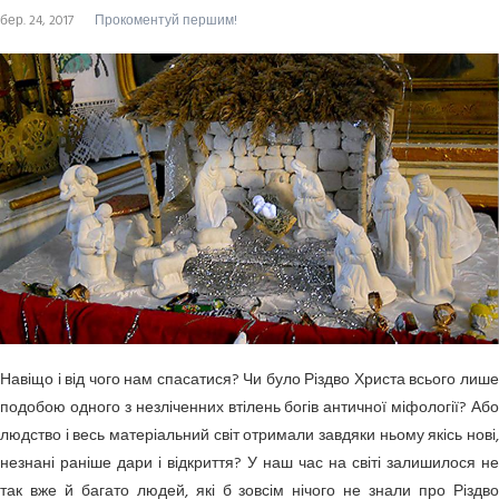
бер. 24, 2017
Прокоментуй першим!
Навіщо і від чого нам спасатися? Чи було Різдво Христа всього лише
подобою одного з незліченних втілень богів античної міфології? Або
людство і весь матеріальний світ отримали завдяки ньому якісь нові,
незнані раніше дари і відкриття? У наш час на світі залишилося не
так вже й багато людей, які б зовсім нічого не знали про Різдво