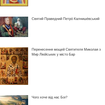
Святий Праведний Петро́ Калнише́вський
Перенесення мощей Святителя Миколая з
Мир Лікійських у місто Бар
Чого хоче від нас Бог?