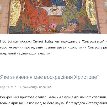
Про всі три іпостасі Святої Трійці ми знаходимо в "Символі віри" -
коротке вчення про те, в що повинні вірувати християни. Символ віри
поділений на дванадцять частин.
Яке значення має воскресіння Христове?
бер. 23, 2017
Прокоментуй першим!
Воскресіння Христове є завершальним актом в ділі нашого спасіння.
Коли б Христос не воскрес, то Його наука і Його чудеса й страждання