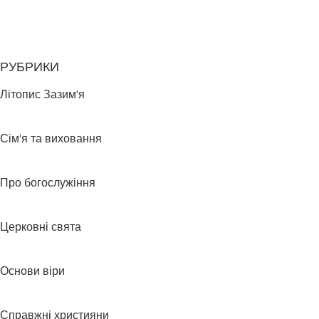
РУБРИКИ
Літопис Зазим'я
Сім'я та виховання
Про богослужіння
Церковні свята
Основи віри
Справжні християни