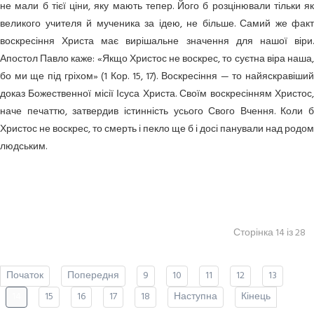
не мали б тієї ціни, яку мають тепер. Його б розцінювали тільки як
великого учителя й мученика за ідею, не більше. Самий же факт
воскресіння Христа має вирішальне значення для нашої віри.
Апостол Павло каже: «Якщо Христос не воскрес, то суєтна віра наша,
бо ми ще під гріхом» (1 Кор. 15, 17). Воскресіння — то найяскравіший
доказ Божественної місії Ісуса Христа. Своїм воскресінням Христос,
наче печаттю, затвердив істинність усього Свого Вчення. Коли б
Христос не воскрес, то смерть і пекло ще б і досі панували над родом
людським.
Сторінка 14 із 28
Початок
Попередня
9
10
11
12
13
14
15
16
17
18
Наступна
Кінець