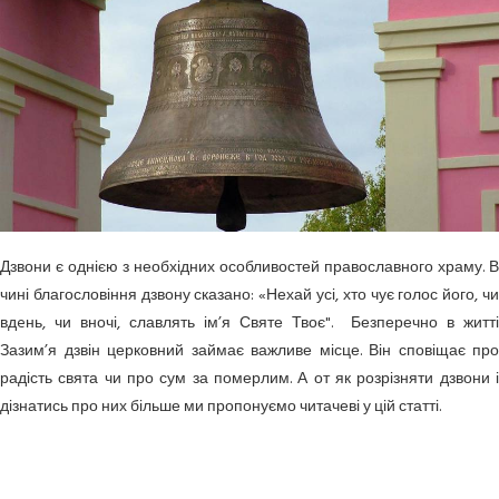
Дзвони є однією з необхідних особливостей православного храму. В
чині благословіння дзвону сказано: «Нехай усі, хто чує голос його, чи
вдeнь, чи вночі, славлять ім’я Святе Твоє". Безперечно в житті
Зазим’я дзвін церковний займає важливе місце. Він сповіщає про
радість свята чи про сум за померлим. А от як розрізняти дзвони і
дізнатись про них більше ми пропонуємо читачеві у цій статті.