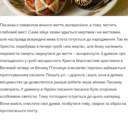
Писанка є символом вічного життя, воскресіння, а тому містить
глибокий зміст. Саме яйце ззовні здається мертвим і не життєвим,
але насправді всередині жива істота готується до народження. Так як
Христос перебуває в печері-гробі «яко мертв», але йому належить
перемогти смерть і вернутися до життя – воскреснути. З думкою про
покладеного у гроб і воскреслого Христа благочестиві християни в
Великий четвер чи Велику П’ятницю в молитві і терпінні займаються
приготуванням писанок. Пишуть усі - і дорослі, і малі, хоча в деяких
місцевостях це дозволялося раніше робити лише жінкам. Писанку
освячують. У давнину в Україні писання писанок було огорнене
особливою святістю. Тому господині готуються до цього наперед.
Вони мають очистити свої думки, позбутися гніву, сварок та образ на
протязі всього посту.