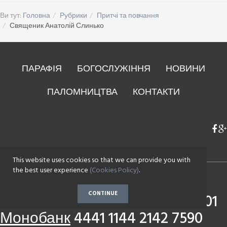
Ви тут:
Головна
Рубрики
Притчі та повчання
Священик Анатолій Слинько
ПАРАФІЯ
БОГОСЛУЖІННЯ
НОВИНИ
ПАЛОМНИЦТВА
КОНТАКТИ
This website uses cookies so that we can provide you with
the best user experience
(Cookies Policy)
.
Для пожертв:
CONTINUE
Приватбанк
4149 4393 0083 7501
Монобанк
4441 1144 2142 7590