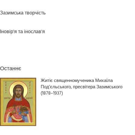
Зазимська творчість
Іновір'я та інослав'я
Останнє
Житіє священномученика Михаїла
Под’єльського, пресвітера Зазимського
(1878–1937)