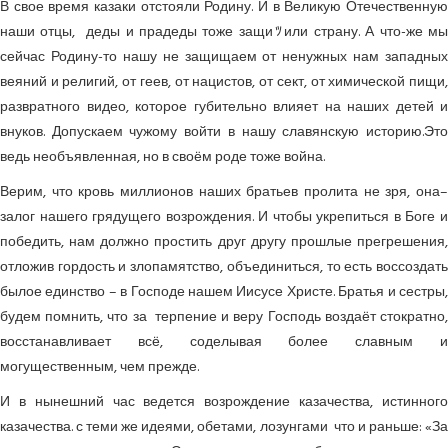
В свое время казаки отстояли Родину. И в Великую Отечественную
наши отцы, деды и прадеды тоже защиﾂили страну. А что-же мы
сейчас Родину-то нашу не защищаем от ненужных нам западных
веяний и религий, от геев, от нацистов, от сект, от химической пищи,
развратного видео, которое губительно влияет на наших детей и
внуков. Допускаем чужому войти в нашу славянскую историю.Это
ведь необъявленная, но в своём роде тоже война.
Верим, что кровь миллионов наших братьев пролита не зря, она–
залог нашего грядущего возрождения. И чтобы укрепиться в Боге и
победить, нам должно простить друг другу прошлые прегрешения,
отложив гордость и злопамятство, объединиться, то есть воссоздать
былое единство – в Господе нашем Иисусе Христе. Братья и сестры,
будем помнить, что за терпение и веру Господь воздаёт стократно,
восстанавливает всё, соделывая более славным и
могущественным, чем прежде.
И в нынешний час ведется возрождение казачества, истинного
казачества. с теми же идеями, обетами, лозунгами что и раньше: «За