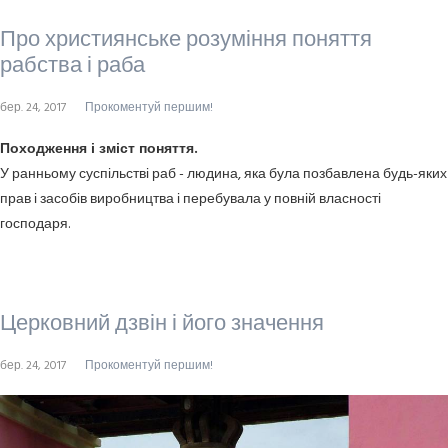
Про християнське розуміння поняття
рабства і раба
бер. 24, 2017
Прокоментуй першим!
Походження і зміст поняття.
У ранньому суспільстві раб - людина, яка була позбавлена будь-яких
прав і засобів виробництва і перебувала у повній власності
господаря.
Церковний дзвін і його значення
бер. 24, 2017
Прокоментуй першим!