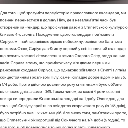
Для того, щоб зрозуміти передісторію православного календаря, ми
повинні перенестися в долину Нілу, де в незапам’ятні часи був
створений каﾻендар, що проіснував разом з Єгипетською культурою
близько 4-х століть. Походження цього календаря пов’язане із
Сиріусом - найяскравішою зіркою небосхилу, оспіваною багатьма
поетами. Отже, Сиріус дав Єгипту перший у світі сонячний календар,
що лежить в основі літочислення всього Старого Світу, аж до наших
часів. Справа в тому, що проміжок часу між двома першими
ранковими сходами Сиріуса, що однаково збігалися в Єгипті з літнім
сонцестоянням і розливом Нілу, саме і складає добре відомі нам 365
і 1/4 доби. Проте дійсною довжиною року єгиптянами було обﾀане
ціле число днів, а саме - 365. Таким чином, за кожні 4 роки сезонні
явища випереджали Єгипетські календарі на 1 добу. Очевидно, для
того, щоб Сиріусу пройти по всіх датах скороченого року (із 365 днів),
було потрібно вже 365х4=1460 діб. Але знову таки, пам’ятаючи про те,
що Єгипетський рік коротший від Сонячного на 1/4 доби (6 годин), то
для того, щоб повернутися точно до тієї ж даті Єгипетського