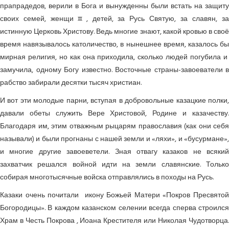
прапрадедов, верили в Бога и вынужденны были встать на защиту
своих семей, женщиﾽ, детей, за Русь Святую, за славян, за
истинную Церковь Христову. Ведь многие знают, какой кровью в своё
время навязывалось католичество, в нынешнее время, казалось бы
мирная религия, но как она приходила, сколько людей погубила и
замучила, одному Богу известно. Восточные страны-завоеватели в
рабство забирали десятки тысяч христиан.
И вот эти молодые парни, вступая в добровольные казацкие полки,
давали обеты служить Вере Христовой, Родине и казачеству.
Благодаря им, этим отважным рыцарям православия (как они себя
называли) и были прогнаны с нашей земли и «ляхи», и «бусурмане»,
и многие другие завоеветели. Зная отвагу казаков не всякий
захватчик решался войной идти на земли славянские. Только
собирая многоты­сячные войска отправлялись в походы на Русь.
Казаки очень почитали икону Божьей Матери «По­кров Пресвятой
Богородицы». В каждом казанском селении всегда сперва строился
Храм в Честь Покрова , Иоана Крестителя или Николая Чудотворца.