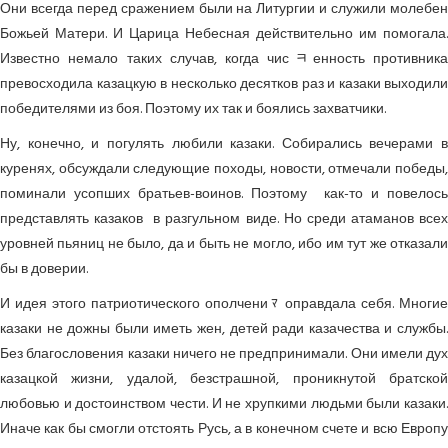
Они всегда перед сражением были на Литургии и служили молебен
Божьей Матери. И Царица Небесная действительно им помогала.
Известно немало таких случав, когда чисﾻенность противника
превосходила казацкую в несколько десятков раз и казаки выходили
победителями из боя. Поэтому их так и боялись захватчики.
Ну, конечно, и погулять любили казаки. Собирались вечерами в
куренях, обсуждали следующие походы, новости, отмечали победы,
поминали усопших братьев-воинов. Поэтому как-то и повелось
представлять казаков в разгульном виде. Но среди атаманов всех
уровней пьяниц не было, да и быть не могло, ибо им тут же отказали
бы в доверии.
И идея этого патриотического ополчениﾏ оправдала себя. Многие
казаки не дожны были иметь жен, детей ради казачества и службы.
Без благословения казаки ничего не предпринимали. Они имели дух
казацкой жизни, удалой, безстрашной, проникнутой братской
любовью и достоинством чести. И не хрупкими людьми были казаки.
Иначе как бы смогли отстоять Русь, а в конечном счете и всю Европу