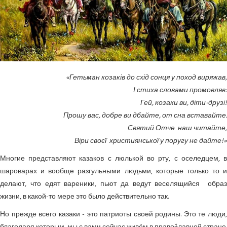
«Гетьман козаків до схід сонця у поход виряжав,
І стиха словами промовляв:
Гей, козаки ви, діти-друзі!
Прошу вас, добре ви дбайте, от сна вставайте.
Святий Отче наш читайте,
Віри своєї християнської у поругу не дайте!»
Многие представляют казаков с люлькой во рту, с оселедцем, в
шароварах и вообще разгульными людьми, которые только то и
делают, что едят вареники, пьют да ведут веселящийся образ
жизни, в какой-то мере это было действительно так.
Но прежде всего казаки - это патриоты своей родины. Это те люди,