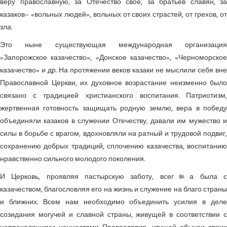
веру православную, за Отечество свое, за братьев славян, за
казаков– «вольных людей», вольных от своих страстей, от грехов, от
зла.
Это ныне существующая международная организация
«Запорожское казачество», «Донское казачество», «Черноморское
казачество» и др. На протяжении веков казаки не мыслили себя вне
Православной Церкви, их духовное возрастание неизменно было
связано с традицией христианского воспитания. Патриотизм,
жертвенная готовность защищать родную землю, вера в победу
объединяли казаков в служении Отечеству, давали им мужество и
силы в борьбе с врагом, вдохновляли на ратный и трудовой подвиг,
сохранению добрых традиций, сплочению казачества, воспитанию
нравственно сильного молодого поколения.
И Церковь, проявляя пастырскую заботу, всегﾴа была с
казачеством, благословляя его на жизнь и служение на благо страны
и ближних. Всем нам необходимо объединить усилия в деле
созидания могучей и славной страны, живущей в соответствии с