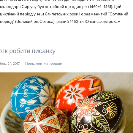
календаря Сиріусу був потрібний ще один рік (1460+1=1461). Цей
циклічний період у 1461 Єгипетських роки і є знаменитий “Сотичний
період” (Великий рік Сотиса), рівний 1460-ти Юліанським рокам.
Як робити писанку
бер. 24, 2017
Прокоментуй першим!