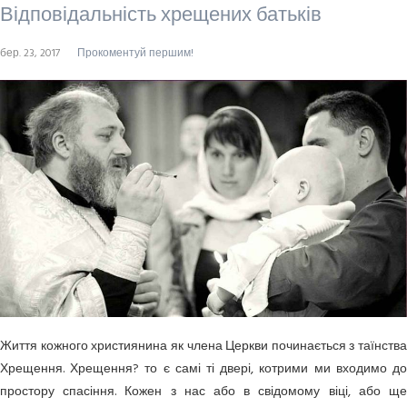
Відповідальність хрещених батьків
бер. 23, 2017
Прокоментуй першим!
Життя кожного християнина як члена Церкви починається з таїнства
Хрещення. Хрещення? то є самі ті двері, котрими ми входимо до
простору спасіння. Кожен з нас або в свідомому віці, або ще