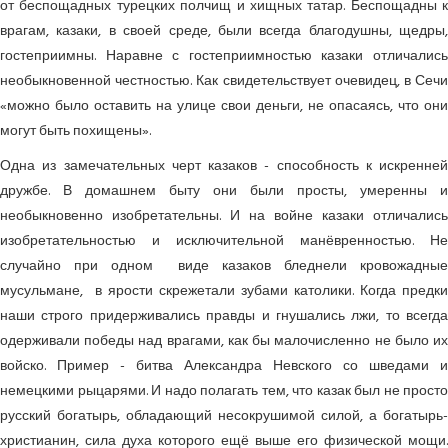
от беспощадных турецких полчищ и хищных татар. Беспощадны к
врагам, казаки, в своей среде, были всегда благодушны, щедры,
гостеприимны. Наравне с гостеприимностью казаки отличались
необыкновенной честностью. Как свидетельствует очевидец, в Сечи
«можно было оставить на улице свои деньги, не опасаясь, что они
могут быть похищены».
Одна из замечательных черт казаков - способность к искренней
дружбе. В домашнем быту они были просты, умеренны и
необыкновенно изобретательны. И на войне казаки отличались
изобретательностью и исключительной манёвренностью. Не
случайно при одном виде казаков бледнели кровожадные
мусульмане, в ярости скрежетали зубами католики. Когда предки
наши строго придерживались правды и гнушались лжи, то всегда
одерживали победы над врагами, как бы малочисленно не было их
войско. Пример - битва Александра Невского со шведами и
немецкими рыцарями. И надо полагать тем, что казак был не просто
русский богатырь, обладающий несокрушимой силой, а богатырь-
христианин, сила духа которого ещё выше его физической мощи.