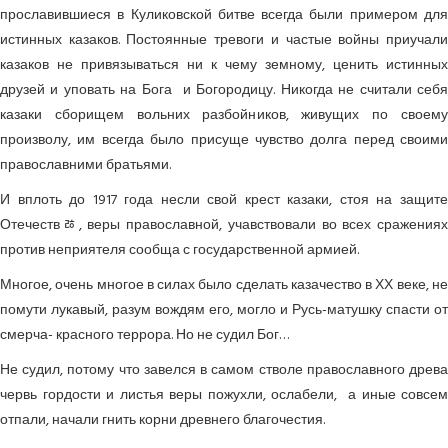
прославившиеся в Куликовской битве всегда были примером для
истинных казаков. Постоянные тревоги и частые войны приучали
казаков не привязываться ни к чему земному, ценить истинных
друзей и уповать на Бога и Богородицу. Никогда не считали себя
казаки сборищем вольних разбойников, живущих по своему
произволу, им всегда было присуще чувство долга перед своими
православними братьями.
И вплоть до 1917 года несли свой крест казаки, стоя на защите
Отечествﾰ, веры православной, учавствовали во всех сражениях
против неприятеля сообща с государственной армией.
Многое, очень многое в силах было сделать казачество в ХХ веке, не
помути лукавый, разум вождям его, могло и Русь-матушку спасти от
смерча- красного террора. Но не судил Бог…
Не судил, потому что завелся в самом стволе православного древа
червь гордости и листья веры пожухли, ослабели, а иные совсем
отпали, начали гнить корни древнего благочестия.