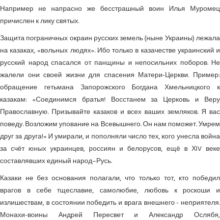
Например не напрасно же бесстрашный воин Илья Муромец
причислен к лику святых.
Защита пограничных окраин русских земель (ныне Украины) лежала
на казаках, «вольных людях». Ибо только в казачестве украинский и
русский народ спасался от панщины и непосильних поборов. Не
жалели они своей жизни для спасения Матери-Церкви. Пример:
обращение гетьмана Запорожского Богдана Хмельницкого к
казакам: «Соединимся братья! Восстанем за Церковь и Веру
Православную. Призывайте казаков и всех ваших земляков. Я вас
поведу. Возложим упование на Всевышнего. Он нам поможет. Умрем
друг за друга!» И умирали, и пополняли число тех, кого унесла война
за счёт юных украинцев, россиян и белорусов, ещё в ХIV веке
составлявших единый народ–Русь.
Казаки не без основания полагали, что только тот, кто победил
врагов в себе тщеславие, самолюбие, любовь к роскоши и
излишествам, в состоянии победить и врага внешнего - неприятеля.
Монахи-воины Андрей Пересвет и Александр Ослябя,