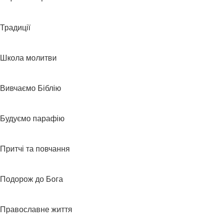
Традиції
Школа молитви
Вивчаємо Біблію
Будуємо парафію
Притчі та повчання
Подорож до Бога
Православне життя