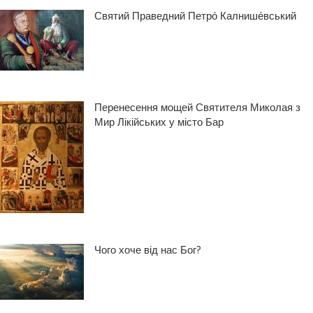
Святий Праведний Петро́ Калнише́вський
Перенесення мощей Святителя Миколая з
Мир Лікійських у місто Бар
Чого хоче від нас Бог?