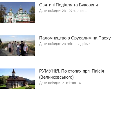
Святині Поділля та Буковини
Дати поїздки: 28 - 29 червня…
Паломництво в Єрусалим на Пасху
Дати поїздок: 28 квітня, 7 днів/6…
РУМУНІЯ. По стопах прп. Паїсія
(Величковського)
Дати поїздки: 29 квітня - 4…