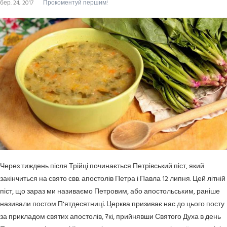
бер. 24, 2017
Прокоментуй першим!
Через тиждень після Трійці починається Петрівський піст, який
закінчиться на свято свв. апостолів Петра і Павла 12 липня. Цей літній
піст, що зараз ми називаємо Петровим, або апостольським, раніше
називали постом П'ятдесятниці. Церква призиває нас до цього посту
за прикладом святих апостолів, ﾏкі, прийнявши Святого Духа в день