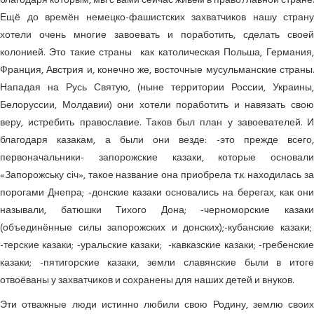
благодаря которым, мы с вами сейчас живём в правоﾁлавной стране.
Ещё до времён немецко-фашистских захватчиков нашу страну
хотели очень многие завоевать и поработить, сделать своей
колонией. Это такие страны как католическая Польша, Германия,
Франция, Австрия и, конечно же, восточные мусульманские страны.
Нападая на Русь Святую, (ныне территории России, Украины,
Белоруссии, Молдавии) они хотели поработить и навязать свою
веру, истребить православие. Таков был план у завоевателей. И
благодаря казакам, а были они везде: -это прежде всего,
первоначальники- запорожские казаки, которые основали
«Запорожську січ», такое название она приобрела т.к. находилась за
порогами Днепра; -донские казаки основались на берегах, как они
называли, батюшки Тихого Дона; -черноморские казаки
(объединённые силы запорожских и донских);-кубанские казаки;
-терские казаки; -уральские казаки; -кавказские казаки; -гребенские
казаки; -пятигорские казаки, земли славянские были в итоге
отвоёваны у захватчиков и сохранены для наших детей и внуков.
Эти отважные люди истинно любили свою Родину, землю своих