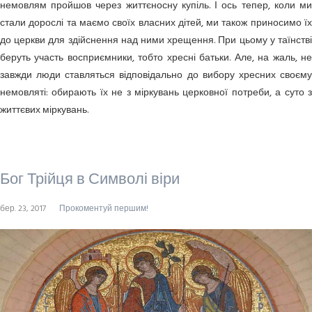
немовлям пройшов через життєносну купіль. І ось тепер, коли ми
стали дорослі та маємо своїх власних дітей, ми також приносимо їх
до церкви для здійснення над ними хрещення. При цьому у таїнстві
беруть участь восприємники, тобто хресні батьки. Але, на жаль, не
завжди люди ставляться відповідально до вибору хресних своєму
немовляті: обирають їх не з міркувань церковної потреби, а суто з
життєвих міркувань.
Бог Трійця в Символі віри
бер. 23, 2017
Прокоментуй першим!