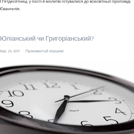
П'ятдесятниці, у пості й молитві готувалися до всесвітньої проповіді
Євангелія.
Юліанський чи Григоріанський?
бер. 24, 2017
Прокоментуй першим!