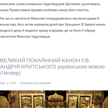
написане слово похвальне Чудотворцеві. Щотижня, щочетверга,
наша Православна Церква особливо шанує його пам’ять.
На честь святителя Миколая споруджувалися численні храми й
монастирі, його ім’ям називали дітей при Хрещенні. В Україні немає
жодного дому й жодного храму в Церкви, де не було б образу
святителя Миколая Чудотворця.
ВЕЛИКИЙ ПОКАЯННИЙ КАНОН СВ.
АНДРІЯ КРИТСЬКОГО українською мовою
(Четвер)
бер. 12, 2019
Прокоментуй першим!