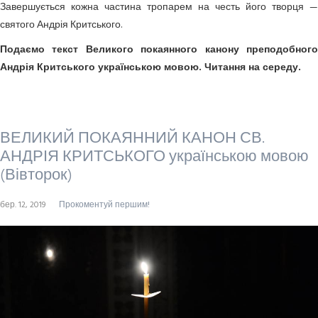
Завершується кожна частина тропарем на честь його творця —
святого Андрія Критського.
Подаємо текст Великого покаянного канону преподобного
Андрія Критського українською мовою. Читання на середу.
ВЕЛИКИЙ ПОКАЯННИЙ КАНОН СВ.
АНДРІЯ КРИТСЬКОГО українською мовою
(Вівторок)
бер. 12, 2019
Прокоментуй першим!