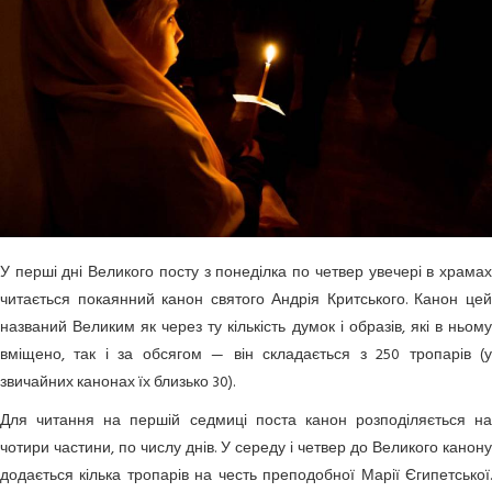
У перші дні Великого посту з понеділка по четвер увечері в храмах
читається покаянний канон святого Андрія Критського. Канон цей
названий Великим як через ту кількість думок і образів, які в ньому
вміщено, так і за обсягом — він складається з 250 тропарів (у
звичайних канонах їх близько 30).
Для читання на першій седмиці поста канон розподіляється на
чотири частини, по числу днів. У середу і четвер до Великого канону
додається кілька тропарів на честь преподобної Марії Єгипетської.