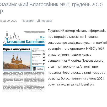
Зазимський Благосвіник №21, грудень 2020
р.
груд. 29, 2020
Прокоментуй першим!
Грудневий номер містить інформацію
про парафіяльне життя і новини,
зокрема про захід вшанування пам'яті
розстріляного органами НКВС у 1937
р. настоятеля нашого храму
священника Михаїла Под'єльського,
стаття митрополита Антонія про
правила Нового року, в кінці номеру є
розклад богослужіння на січень 2021
року, та молитва на Новий рік.