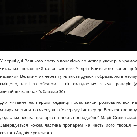
У перші дні Великого посту з понеділка по четвер увечері в храмах
читається покаянний канон святого Андрія Критського. Канон цей
названий Великим як через ту кількість думок і образів, які в ньому
вміщено, так і за обсягом — він складається з 250 тропарів (у
звичайних канонах їх близько 30).
Для читання на першій седмиці поста канон розподіляється на
чотири частини, по числу днів. У середу і четвер до Великого канону
додається кілька тропарів на честь преподобної Марії Єгипетської.
Завершується кожна частина тропарем на честь його творця —
святого Андрія Критського.