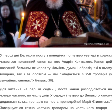
У перші дні Великого посту з понеділка по четвер увечері в храмах
читається покаянний канон святого Андрія Критського. Канон цей
названий Великим як через ту кількість думок і образів, які в ньому
вміщено, так і за обсягом — він складається з 250 тропарів (у
звичайних канонах їх близько 30).
Для читання на першій седмиці поста канон розподіляється на
чотири частини, по числу днів. У середу і четвер до Великого канону
додається кілька тропарів на честь преподобної Марії Єгипетської.
Завершується кожна частина тропарем на честь його творця —