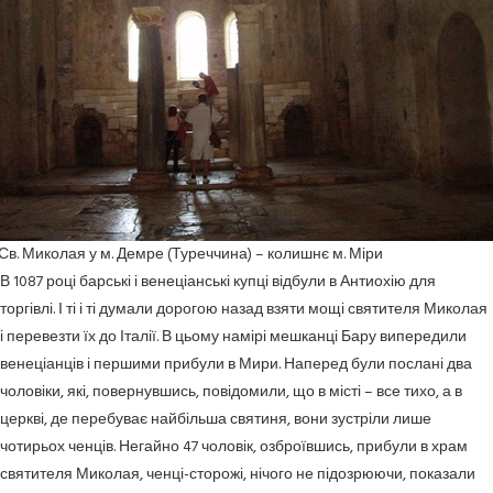
Св. Миколая у м. Демре (Туреччина) – колишнє м. Міри
В 1087 році барські і венеціанські купці відбули в Антиохію для
торгівлі. І ті і ті думали дорогою назад взяти мощі святителя Миколая
і перевезти їх до Італії. В цьому намірі мешканці Бару випередили
венеціанців і першими прибули в Мири. Наперед були послані два
чоловіки, які, повернувшись, повідомили, що в місті – все тихо, а в
церкві, де перебуває найбільша святиня, вони зустріли лише
чотирьох ченців. Негайно 47 чоловік, озброївшись, прибули в храм
святителя Миколая, ченці-сторожі, нічого не підозрюючи, показали