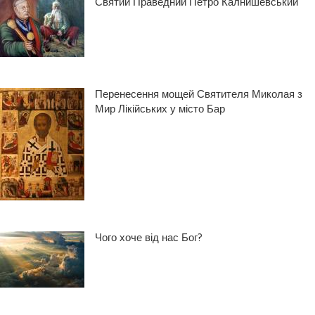
Святий Праведний Петро́ Калнише́вський
Перенесення мощей Святителя Миколая з
Мир Лікійських у місто Бар
Чого хоче від нас Бог?