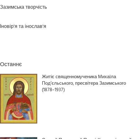
Зазимська творчість
Іновір'я та інослав'я
Останнє
Житіє священномученика Михаїла
Под’єльського, пресвітера Зазимського
(1878–1937)