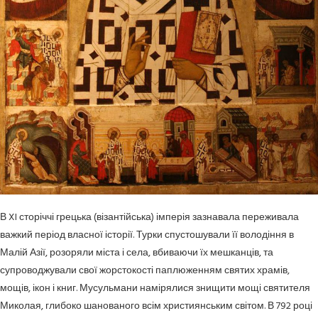
В XI сторіччі грецька (візантійська) імперія зазнавала переживала
важкий період власної історії. Турки спустошували її володіння в
Малій Азії, розоряли міста і села, вбиваючи їх мешканців, та
супроводжували свої жорстокості паплюженням святих храмів,
мощів, ікон і книг. Мусульмани намірялися знищити мощі святителя
Миколая, глибоко шанованого всім християнським світом. В 792 році