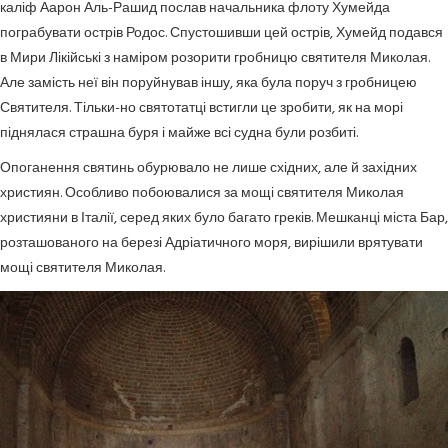
каліф Аарон Аль-Рашид послав начальника флоту Хумейда
пограбувати острів Родос. Спустошивши цей острів, Хумейд подався
в Мири Лікійські з наміром розорити гробницю святителя Миколая.
Але замість неї він поруйнував іншу, яка була поруч з гробницею
Святителя. Тільки-но святотатці встигли це зробити, як на морі
піднялася страшна буря і майже всі судна були розбиті.
Опоганення святинь обурювало не лише східних, але й західних
християн. Особливо побоювалися за мощі святителя Миколая
християни в Італії, серед яких було багато греків. Мешканці міста Бар,
розташованого на березі Адріатичного моря, вирішили врятувати
мощі святителя Миколая.