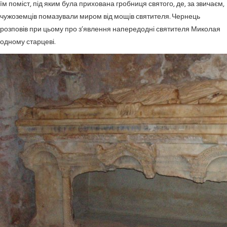
їм поміст, під яким була прихована гробниця святого, де, за звичаєм,
чужоземців помазували миром від мощів святителя. Чернець
розповів при цьому про з’явлення напередодні святителя Миколая
одному старцеві.