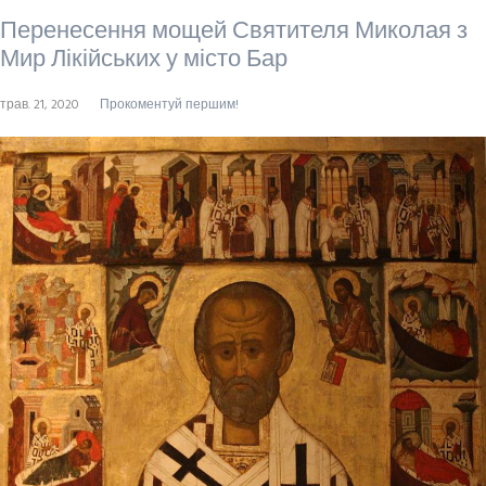
Перенесення мощей Святителя Миколая з
Мир Лікійських у місто Бар
трав. 21, 2020
Прокоментуй першим!