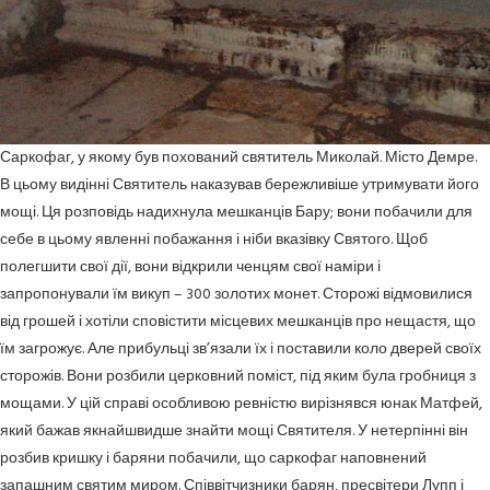
Саркофаг, у якому був похований святитель Миколай. Місто Демре.
В цьому видінні Святитель наказував бережливіше утримувати його
мощі. Ця розповідь надихнула мешканців Бару; вони побачили для
себе в цьому явленні побажання і ніби вказівку Святого. Щоб
полегшити свої дії, вони відкрили ченцям свої наміри і
запропонували їм викуп – 300 золотих монет. Сторожі відмовилися
від грошей і хотіли сповістити місцевих мешканців про нещастя, що
їм загрожує. Але прибульці зв’язали їх і поставили коло дверей своїх
сторожів. Вони розбили церковний поміст, під яким була гробниця з
мощами. У цій справі особливою ревністю вирізнявся юнак Матфей,
який бажав якнайшвидше знайти мощі Святителя. У нетерпінні він
розбив кришку і баряни побачили, що саркофаг наповнений
запашним святим миром. Співвітчизники барян, пресвітери Лупп і