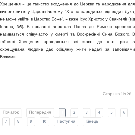
Хрещення – це таїнство входження до Церкви та народження для
вічного життя у Царстві Божому. “Хто не народиться від води і Духа,
не може увійти в Царство Боже”, – каже Ісус Христос у Євангелії (від
Іоанна, 3:5). В посланні апостола Павла до Римлян хрещення
називається співучастю у смерті та Воскресінні Сина Божого. В
таїнстві Хрещення прощаються всі скоєні до того гріхи, а
охрещувана людина дає обіцянку жити надалі за заповідями
Божими.
Сторінка 1 із 28
Початок
Попередня
1
2
3
4
5
6
7
8
9
10
Наступна
Кінець