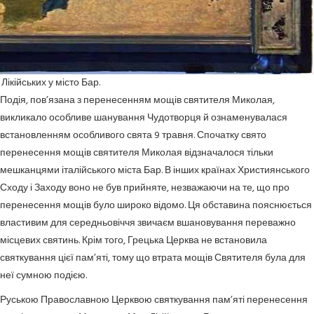
ікійських у місто Бар.
Подія, пов’язана з перенесенням мощів святителя Миколая,
викликало особливе шанування Чудотворця й ознаменувалася
встановленням особливого свята 9 травня. Спочатку свято
перенесення мощів святителя Миколая відзначалося тільки
мешканцями італійського міста Бар. В інших країнах Християнського
Сходу і Заходу воно не був прийняте, незважаючи на те, що про
перенесення мощів було широко відомо. Ця обставина пояснюється
властивим для середньовіччя звичаєм вшановування переважно
місцевих святинь. Крім того, Грецька Церква не встановила
святкування цієї пам’яті, тому що втрата мощів Святителя була для
неї сумною подією.
Руською Православною Церквою святкування пам’яті перенесення