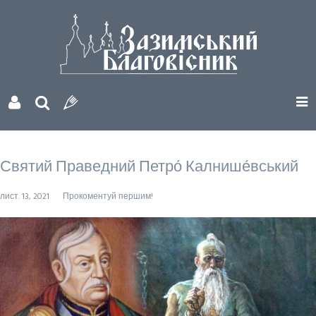
Святий Праведний Петро́ Калнише́вський
лист. 13, 2021
Прокоментуй першим!