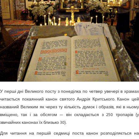
У перші дні Великого посту з понеділка по четвер увечері в храмах
читається покаянний канон святого Андрія Критського. Канон цей
названий Великим як через ту кількість думок і образів, які в ньому
вміщено, так і за обсягом — він складається з 250 тропарів (у
звичайних канонах їх близько 30).
Для читання на першій седмиці поста канон розподіляється на