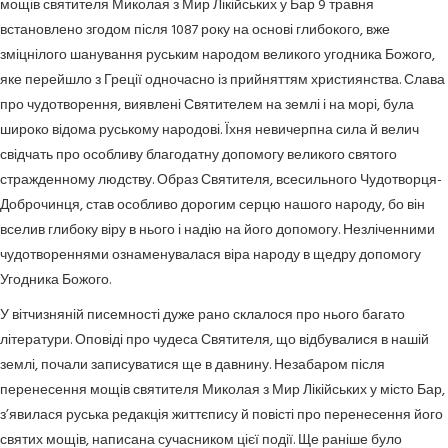
мощів святителя Миколая з Мир Лікійських у Бар 9 травня
встановлено згодом після 1087 року на основі глибокого, вже
зміцнілого шанування руським народом великого угодника Божого,
яке перейшло з Греції одночасно із прийняттям християнства. Слава
про чудотворення, виявлені Святителем на землі і на морі, була
широко відома руському народові. Їхня невичерпна сила й велич
свідчать про особливу благодатну допомогу великого святого
стражденному людству. Образ Святителя, всесильного Чудотворця-
Доброчинця, став особливо дорогим серцю нашого народу, бо він
вселив глибоку віру в нього і надію на його допомогу. Незліченними
чудотвореннями ознаменувалася віра народу в щедру допомогу
Угодника Божого.
У вітчизняній писемності дуже рано склалося про нього багато
літератури. Оповіді про чудеса Святителя, що відбувалися в нашій
землі, почали записуватися ще в давнину. Незабаром після
перенесення мощів святителя Миколая з Мир Лікійських у місто Бар,
з’явилася руська редакція життєпису й повісті про перенесення його
святих мощів, написана сучасником цієї події. Ще раніше було