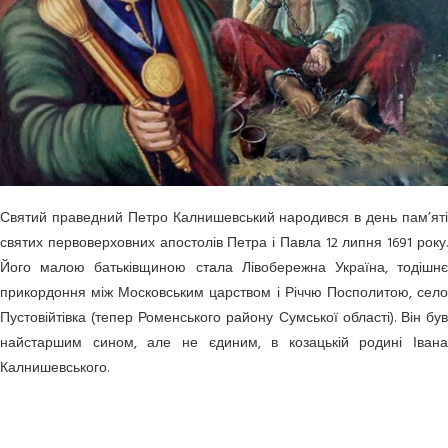
Святий праведний Петро Калнишевський народився в день пам’яті
святих первоверховних апостолів Петра і Павла 12 липня 1691 року.
Його малою батьківщиною стала Лівобережна Україна, тодішнє
прикордоння між Московським царством і Річчю Посполитою, село
Пустовійтівка (тепер Роменського району Сумської області). Він був
найстаршим сином, але не єдиним, в козацькій родині Івана
Калнишевського.