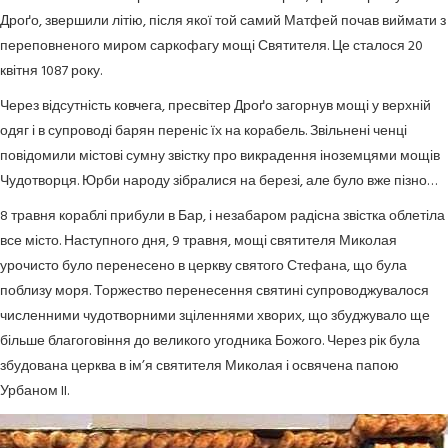
Дроґо, звершили літію, після якої той самий Матфей почав виймати з
переповненого миром саркофагу мощі Святителя. Це сталося 20
квітня 1087 року.
Через відсутність ковчега, пресвітер Дроґо загорнув мощі у верхній
одяг і в супроводі барян переніс їх на корабель. Звільнені ченці
повідомили містові сумну звістку про викрадення іноземцями мощів
Чудотворця. Юрби народу зібралися на березі, але було вже пізно…
8 травня кораблі прибули в Бар, і незабаром радісна звістка облетіла
все місто. Наступного дня, 9 травня, мощі святителя Миколая
урочисто було перенесено в церкву святого Стефана, що була
поблизу моря. Торжество перенесення святині супроводжувалося
численними чудотворними зціленнями хворих, що збуджувало ще
більше благоговіння до великого угодника Божого. Через рік була
збудована церква в ім’я святителя Миколая і освячена папою
Урбаном II.