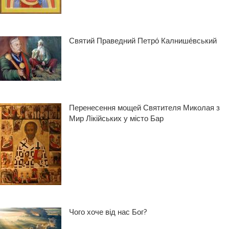
Святий Праведний Петро́ Калнише́вський
Перенесення мощей Святителя Миколая з
Мир Лікійських у місто Бар
Чого хоче від нас Бог?