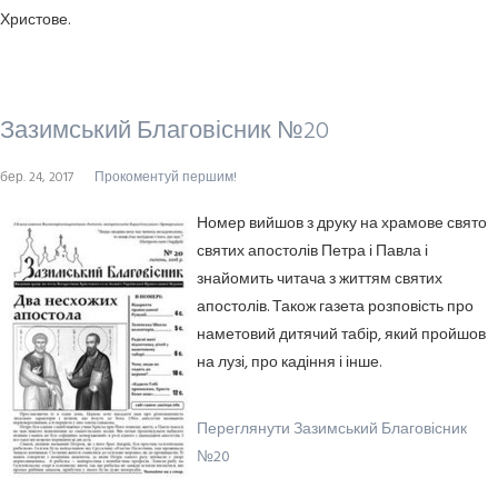
Христове.
Зазимський Благовісник №20
бер. 24, 2017
Прокоментуй першим!
Номер вийшов з друку на храмове свято
святих апостолів Петра і Павла і
знайомить читача з життям святих
апостолів. Також газета розповість про
наметовий дитячий табір, який пройшов
на лузі, про кадіння і інше.
Переглянути Зазимський Благовісник
№20