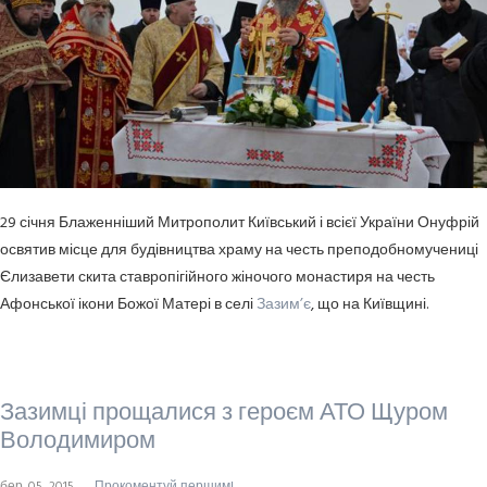
29 січня Блаженніший Митрополит Київський і всієї України Онуфрій
освятив місце для будівництва храму на честь преподобномучениці
Єлизавети скита ставропігійного жіночого монастиря на честь
Афонської ікони Божої Матері в селі
Зазим’є
, що на Київщині.
Зазимці прощалися з героєм АТО Щуром
Володимиром
бер. 05, 2015
Прокоментуй першим!