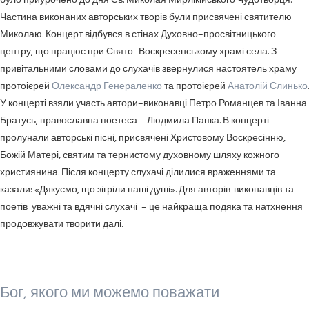
було приурочено до дня Св. Миколая Мирлікійського Чудотворця.
Частина виконаних авторських творів були присвячені святителю
Миколаю. Концерт відбувся в стінах Духовно–просвітницького
центру, що працює при Свято–Воскресенському храмі села. З
привітальними словами до слухачів звернулися настоятель храму
протоієрей
Олександр Генераленко
та протоієрей
Анатолій Слинько
.
У концерті взяли участь автори–виконавці Петро Романцев та Іванна
Братусь, православна поетеса – Людмила Папка. В концерті
пролунали авторські пісні, присвячені Христовому Воскресінню,
Божій Матері, святим та тернистому духовному шляху кожного
християнина. Після концерту слухачі ділилися враженнями та
казали: «Дякуємо, що зігріли наші душі». Для авторів-виконавців та
поетів уважні та вдячні слухачі – це найкраща подяка та натхнення
продовжувати творити далі.
Бог, якого ми можемо поважати