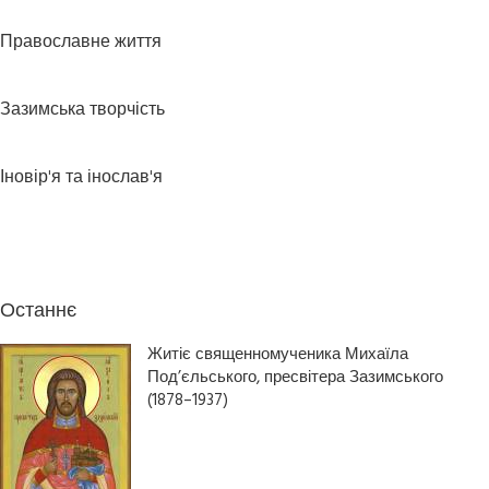
Православне життя
Зазимська творчість
Іновір'я та інослав'я
Останнє
Житіє священномученика Михаїла
Под’єльського, пресвітера Зазимського
(1878–1937)