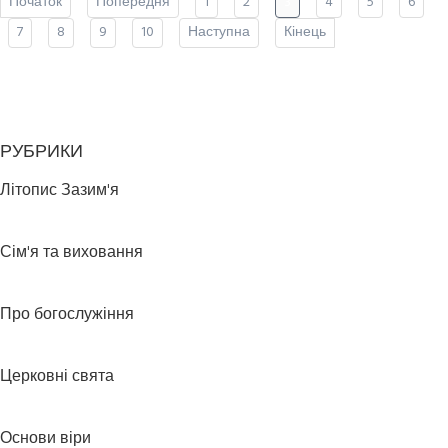
Початок
Попередня
1
2
3
4
5
6
7
8
9
10
Наступна
Кінець
РУБРИКИ
Літопис Зазим'я
Сім'я та виховання
Про богослужіння
Церковні свята
Основи віри