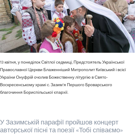
13 квітня, у понеділок Світлої седмиці, Предстоятель Української
Православної Церкви Блаженніший Митрополит Київський і всієї
України Онуфрій очолив Божественну літургію в Свято-
Воскресенському храмі с. Зазим'я Першого Броварського
благочиння Бориспільської єпархії.
У Зазимській парафії пройшов концерт
авторської пісні та поезії «Тобі співаємо»