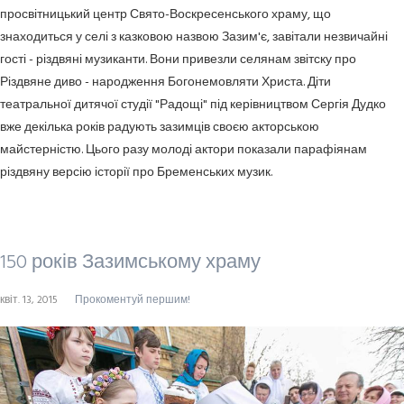
просвітницький центр Свято-Воскресенського храму, що
знаходиться у селі з казковою назвою Зазим'є, завітали незвичайні
гості - різдвяні музиканти. Вони привезли селянам звітску про
Різдвяне диво - народження Богонемовляти Христа. Діти
театральної дитячої студії "Радощі" під керівництвом Сергія Дудко
вже декілька років радують зазимців своєю акторською
майстерністю. Цього разу молоді актори показали парафіянам
різдвяну версію історії про Бременських музик.
150 років Зазимському храму
квіт. 13, 2015
Прокоментуй першим!