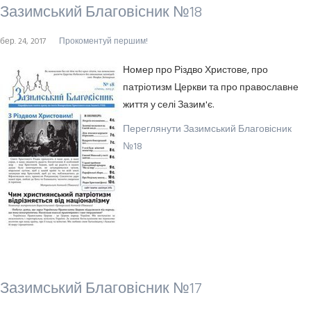
Зазимський Благовісник №18
бер. 24, 2017
Прокоментуй першим!
Номер про Різдво Христове, про
патріотизм Церкви та про православне
життя у селі Зазим'є.
Переглянути Зазимський Благовісник
№18
Зазимський Благовісник №17