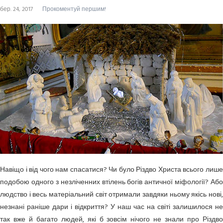
бер. 24, 2017
Прокоментуй першим!
Навіщо і від чого нам спасатися? Чи було Різдво Христа всього лише
подобою одного з незліченних втілень богів античної міфології? Або
людство і весь матеріальний світ отримали завдяки ньому якісь нові,
незнані раніше дари і відкриття? У наш час на світі залишилося не
так вже й багато людей, які б зовсім нічого не знали про Різдво