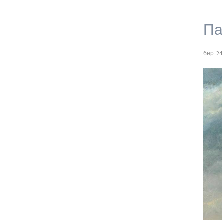
Па
бер. 24