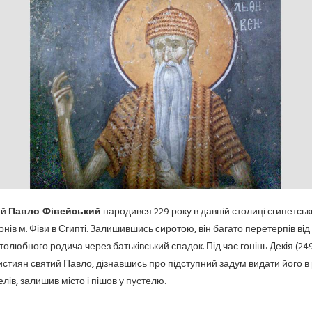
ий
Павло Фівейський
народився 229 року в давній столиці єгипетськ
нів м. Фіви в Єгипті. Залишившись сиротою, він багато перетерпів від
толюбного родича через батьківський спадок. Під час гонінь Декія (249 
истиян святий Павло, дізнавшись про підступний задум видати його в
елів, залишив місто і пішов у пустелю.