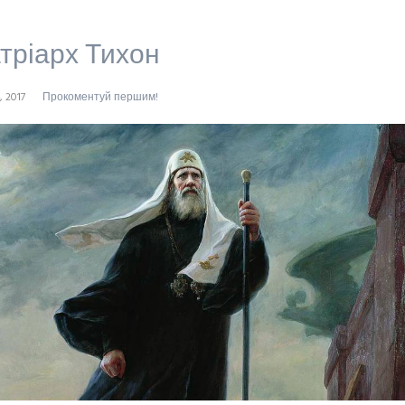
тріарх Тихон
, 2017
Прокоментуй першим!