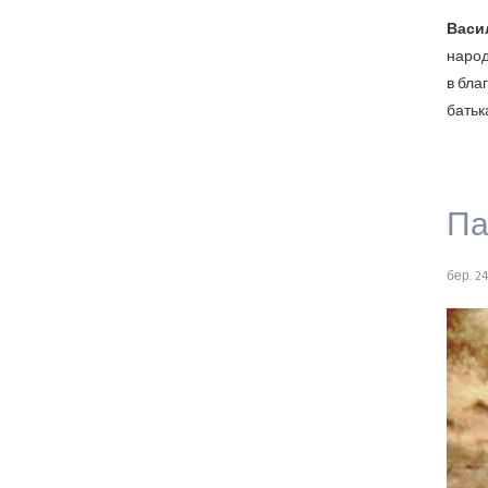
Васи
народ
в бла
батьк
Па
бер. 24