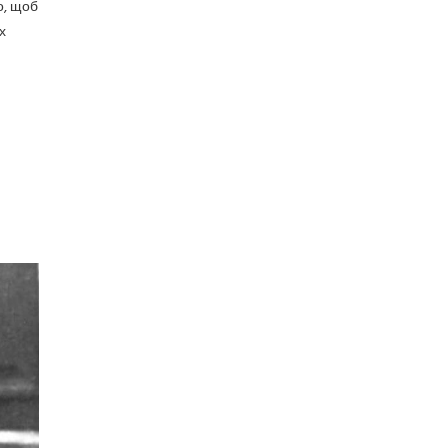
о, щоб
х