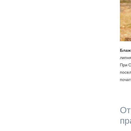
Блаж
липня
При О
посел
початк
От
пр