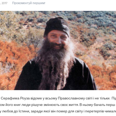
, 2017
Прокоментуй першим!
о. Серафима Роуза відоме у всьому Православному світі і не тільки. Пі
ом його книг люди рішуче змінюють своє життя. В ньому бачать перш 
у любов до Істини, заради якої він помер для світу і перетерпів чимал