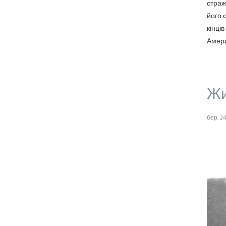
страж
його 
кінці
Америц
Жи
бер. 24