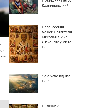
Праведний Петро́
Калнише́вський
Перенесення
мощей Святителя
Миколая з Мир
Лікійських у місто
з
Бар
, і
амі.
Чого хоче від нас
Бог?
ВЕЛИКИЙ