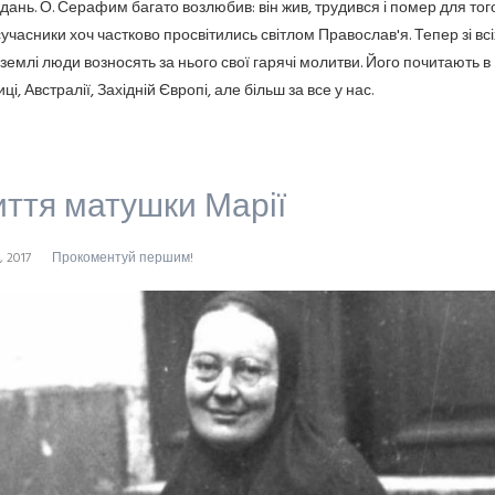
дань. О. Серафим багато возлюбив: він жив, трудився і помер для тог
сучасники хоч частково просвітились світлом Православ'я. Тепер зі всі
в землі люди возносять за нього свої гарячі молитви. Його почитають в
і, Австралії, Західній Європі, але більш за все у нас.
ття матушки Марії
, 2017
Прокоментуй першим!