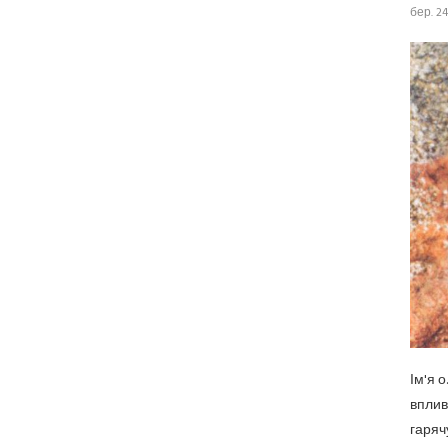
бер. 24
Ім'я 
вплив
гаряч