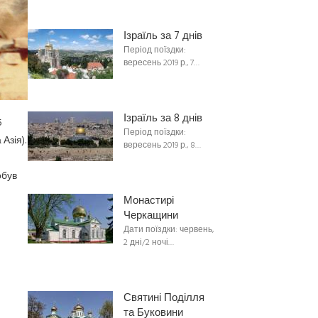
Ізраїль за 7 днів
Період поїздки:
вересень 2019 р., 7…
Ізраїль за 8 днів
5
Період поїздки:
Азія).
вересень 2019 р., 8…
обув
Монастирі
Черкащини
Дати поїздки: червень,
2 дні/2 ночі…
Святині Поділля
та Буковини