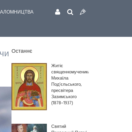
АЛОМНИЦТВА
 чи
Останнє
Житіє
священномученика
Михаїла
Под’єльського,
пресвітера
Зазимського
(1878–1937)
Святий