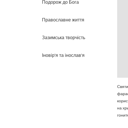
Подорож до Бога
Православне життя
Зазимська творчість
Іновір'я та інослав'я
Свят
фарао
корис
на хр
гонит