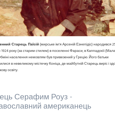
енний Старець Паїсій
(мирське ім'я Арсеній Езнепідіс) народився 2
 1924 року (за старим стилем) в поселенні Фараси, в Каппадокїі (Мала 
бміні населення
немовлям був привезений у Грецію. Його батьки
илися в невеликому містечку Коніца, де майбутній Старець виріс і зд
ову освіту.
ець Серафим Роуз -
авославний американець