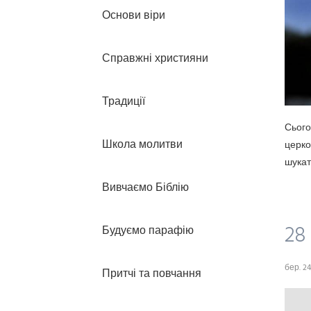
Основи віри
Справжні християни
Традиції
Сього
Школа молитви
церко
шукат
Вивчаємо Біблію
28
Будуємо парафію
бер. 24
Притчі та повчання