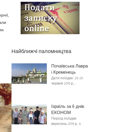
рнії,
али
и.
Найближчі паломництва
Почаївська Лавра
і Кременець
Дати поїздки: 28-29
червня 2019 р.,…
Ізраїль за 6 днів.
ЕКОНОМ
Період поїздки:
вересень 2019 р., 6…