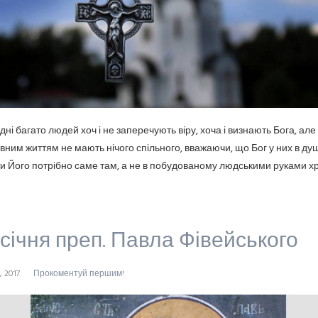
дні багато людей хоч і не заперечують віру, хоча і визнають Бога, але 
вним життям не мають нічого спільного, вважаючи, що Бог у них в душі
и Його потрібно саме там, а не в побудованому людськими руками хр
 січня преп. Павла Фівейського
, 2017
Прокоментуй першим!