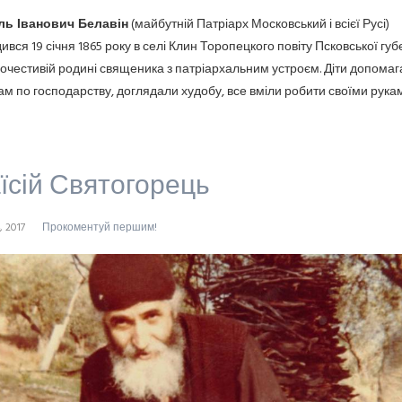
ль Іванович Белавін
(майбутній Патріарх Московський і всієї Русі)
ився 19 січня 1865 року в селі Клин Торопецкого повіту Псковської губе
гочестивій родині священика з патріархальним устроєм. Діти допомаг
ам по господарству, доглядали худобу, все вміли робити своїми рукам
їсій Святогорець
, 2017
Прокоментуй першим!