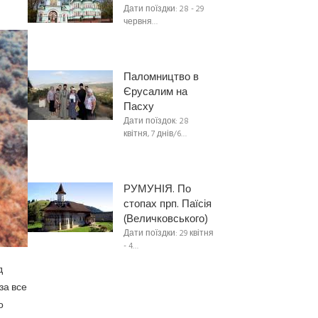
Дати поїздки: 28 - 29
червня…
Паломництво в
Єрусалим на
Пасху
Дати поїздок: 28
квітня, 7 днів/6…
РУМУНІЯ. По
стопах прп. Паїсія
(Величковського)
Дати поїздки: 29 квітня
- 4…
д
за все
о