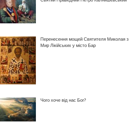
Святий Праведний Петро́ Калнише́вський
Перенесення мощей Святителя Миколая з
Мир Лікійських у місто Бар
Чого хоче від нас Бог?