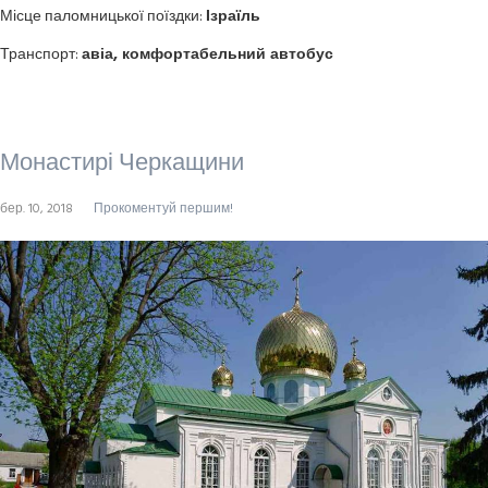
Місце паломницької поїздки:
Ізраїль
Транспорт:
авіа, комфортабельний автобус
Монастирі Черкащини
бер. 10, 2018
Прокоментуй першим!