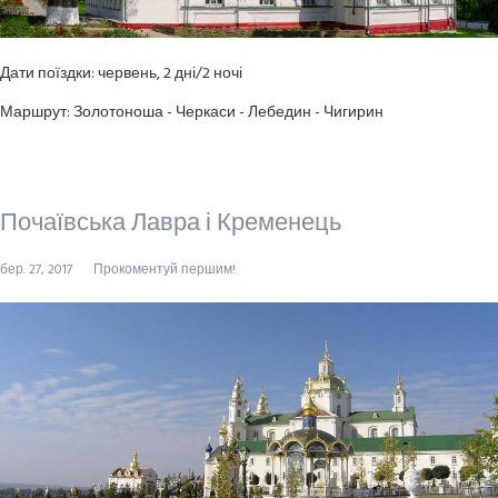
Дати поїздки: червень, 2 дні/2 ночі
Маршрут:
Золотоноша - Черкаси - Лебедин - Чигирин
Почаївська Лавра і Кременець
бер. 27, 2017
Прокоментуй першим!