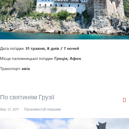
Дата поїздки:
31 травня
,
8
днів
/ 7
ночей
Місце паломницької поїздки:
Греція, Афон
Транспорт:
авіа
По святиням Грузії
бер. 27, 2017
Прокоментуй першим!