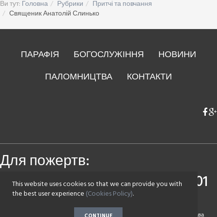
Ви тут:
Головна
Рубрики
Притчі та повчання
Священик Анатолій Слинько
ПАРАФІЯ
БОГОСЛУЖІННЯ
НОВИНИ
ПАЛОМНИЦТВА
КОНТАКТИ
Для пожертв:
Приватбанк
4149 4393 0083 7501
This website uses cookies so that we can provide you with
Монобанк
4441 1144 2142 7590
the best user experience
(Cookies Policy)
.
Copyright © 2017 Парафія на честь Воскресіння Христового села Зазим'є. Всі права
CONTINUE