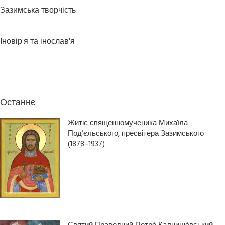
Зазимська творчість
Іновір'я та інослав'я
Останнє
Житіє священномученика Михаїла
Под’єльського, пресвітера Зазимського
(1878–1937)