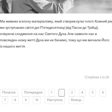
Ми живемо в епоху матеріалізму, який створив культ плоті. Кожний рік
ми зустрічаємо світлі дні П’ятидесятниці (від Пасхи до Трійці),
очікуючи сходження на нас Святого Духа. Але навколо нас в
повсякден-ному житті Духа ми не бачимо, тому що ми вигнали Його
із нашого життя.
Сторінка 2 із 28
Початок
Попередня
1
2
3
4
5
6
7
8
9
10
Наступна
Кінець