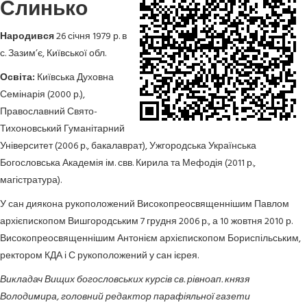
Слинько
Народився
26 січня 1979 р. в
с. Зазим’є, Київської обл.
Освіта:
Київська Духовна
Семінарія (2000 р.),
Православний Свято-
Тихоновський Гуманітарний
Університет (2006 р., бакалаврат), Ужгородська Українська
Богословська Академія ім. свв. Кирила та Мефодія (2011 р.,
магістратура).
У сан диякона рукоположений Високопреосвященнішим Павлом
архієпископом Вишгородським 7 грудня 2006 р., а 10 жовтня 2010 р.
Високопреосвященнішим Антонієм архієпископом Бориспільським,
ректором КДА і С рукоположений у сан ієрея.
Викладач Вищих богословських курсів св. рівноап. князя
Володимира, головний редактор парафіяльної газети