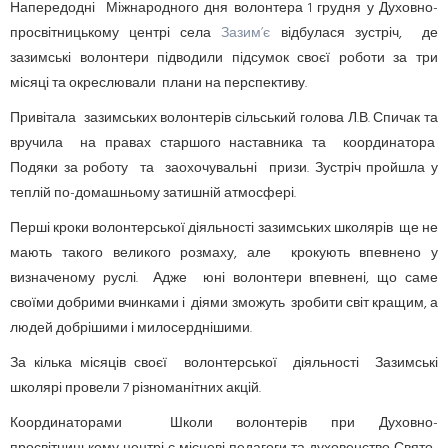
Напередодні Міжнародного дня волонтера 1 грудня у Духовно-
просвітницькому центрі села
Зазим’є
відбулася зустріч, де
зазимські волонтери підводили підсумок своєї роботи за три
місяці та окреслювали плани на перспективу.
Привітала зазимських волонтерів сільський голова Л.В. Спичак та
вручила на правах старшого наставника та координатора
Подяки за роботу та заохочувальні призи. Зустріч пройшла у
теплій по-домашньому затишній атмосфері.
Перші кроки волонтерської діяльності зазимських школярів ще не
мають такого великого розмаху, але крокують впевнено у
визначеному руслі. Адже юні волонтери впевнені, що саме
своїми добрими вчинками і діями зможуть зробити світ кращим, а
людей добрішими і милосерднішими.
За кілька місяців своєї волонтерської діяльності Зазимські
школярі провели 7 різноманітних акцій.
Координаторами Школи волонтерів при Духовно-