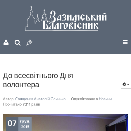
До всесвітнього Дня
волонтера
Автор
Священик Анатолій Слинько
Опубліковано в
Новини
Прочитано
7211
разів
07
груд.
2015