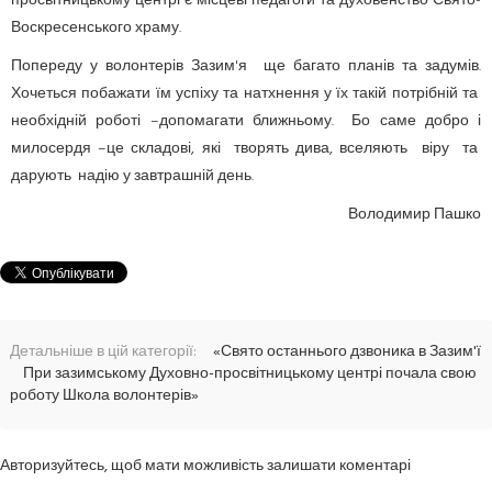
просвітницькому центрі є місцеві педагоги та духовенство Свято-
Воскресенського храму.
Попереду у волонтерів Зазим'я ще багато планів та задумів.
Хочеться побажати їм успіху та натхнення у їх такій потрібній та
необхідній роботі –допомагати ближньому. Бо саме добро і
милосердя –це складові, які творять дива, вселяють віру та
дарують надію у завтрашній день.
Володимир Пашко
Детальніше в цій категорії:
«Свято останнього дзвоника в Зазим'ї
При зазимському Духовно-просвітницькому центрі почала свою
роботу Школа волонтерів»
Авторизуйтесь, щоб мати можливість залишати коментарі