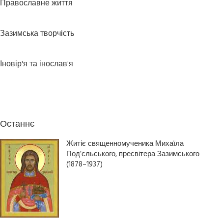
Православне життя
Зазимська творчість
Іновір'я та інослав'я
Останнє
Житіє священномученика Михаїла
Под’єльського, пресвітера Зазимського
(1878–1937)