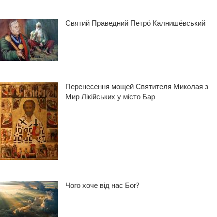
Святий Праведний Петро́ Калнише́вський
Перенесення мощей Святителя Миколая з
Мир Лікійських у місто Бар
Чого хоче від нас Бог?