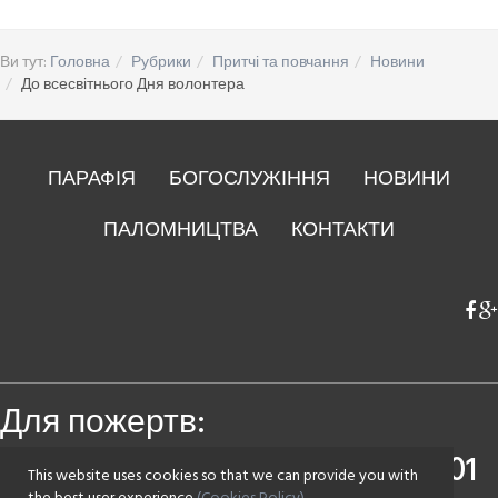
Ви тут:
Головна
Рубрики
Притчі та повчання
Новини
До всесвітнього Дня волонтера
ПАРАФІЯ
БОГОСЛУЖІННЯ
НОВИНИ
ПАЛОМНИЦТВА
КОНТАКТИ
Для пожертв:
Приватбанк
4149 4393 0083 7501
This website uses cookies so that we can provide you with