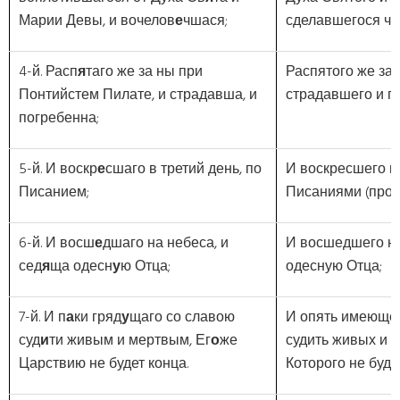
Марии Девы, и вочелов
е
чшася;
сделавшегося че
4-й. Расп
я
таго же за ны при
Распятого же за 
Понтийстем Пилате, и страдавша, и
страдавшего и п
погребенна;
5-й. И воскр
е
сшаго в третий день, по
И воскресшего в 
Писанием;
Писаниями (прор
6-й. И восш
е
дшаго на небеса, и
И восшедшего на
сед
я
ща одесн
у
ю Отца;
одесную Отца;
7-й. И п
а
ки гряд
у
щаго со славою
И опять имеющег
суд
и
ти живым и мертвым, Ег
о
же
судить живых и м
Царствию не будет конца.
Которого не буде