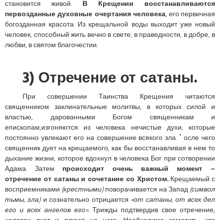
становится живой.
В Крещении восстанавливаются
первозданные духовные очертания человека
, его первичная
богозданная красота. Из крещальной воды выходит уже новый
человек, способный жить вечно в свете, в праведности, в добре, в
любви, в святом благочестии.
3) Отречение от сатаны.
При совершении Таинства Крещения читаются
священником заклинательные молитвы, в которых силой и
властью, дарованными Богом священникам и
епископам,изгоняются из человека нечистые духи, которые
постоянно увлекают его на совершение всякого зла. ﾟосле чего
священник дует на крещаемого, как бы восстанавливая в нем то
дыхание жизни, которое вдохнул в человека Бог при сотворении
Адама. Затем
происходит очень важный момент –
отречение от сатаны и сочетание со Христом.
Крещаемый с
восприемниками
(крестными)
поворачивается на Запад
(символ
тьмы, зла)
и сознательно отрицается
«от сатаны, от всех дел
его и всех ангелов его».
Трижды подтвердив свое отречение,