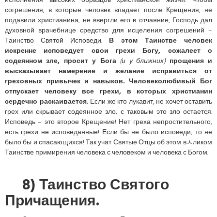
исполнения высоких образцов христианской жизни. Чтобы
согрешения, в которые человек впадает после Крещения, не
подавили христианина, не ввергли его в отчаяние, Господь дал
духовной врачебнице средство для исцеления согрешений –
Таинство Святой Исповеди.
В этом Таинстве человек
искренне исповедует свои грехи Богу, сожалеет о
содеянном зле, просит у Бога
(и у ближних)
прощения и
высказывает намерение и желание исправиться от
греховных привычек и навыков. Человеколюбивый Бог
отпускает человеку все грехи, в которых христианин
сердечно раскаивается.
Если же кто лукавит, не хочет оставить
грех или скрывает содеянное зло, с таковым это зло остается.
Исповедь – это второе Крещение! Нет греха непростительного,
есть грехи не исповеданные! Если бы не было исповеди, то не
было бы и спасающихся! Так учат Святые Отцы об этом вﾵликом
Таинстве примирения человека с человеком и человека с Богом.
8) Таинство Святого
Причащения.