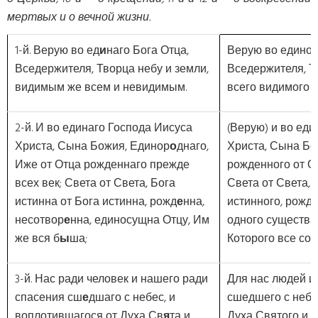
мертвых и о вечной жизни.
1-й. Верую во ед
и
наго Бога Отца,
Верую во единог
Вседержителя, Творца небу и земли,
Вседержителя, Т
видимым же всем и невидимым.
всего видимого и
2-й. И во единаго Господа Иисуса
(Верую) и во еди
Христа, Сына Божия, Единор
о
днаго,
Христа, Сына Бо
Иже от Отца рожденнаго прежде
рожденного от О
всех век; Света от Света, Бога
Света от Света, 
истинна от Бога истинна, рожд
е
нна,
истинного, рожде
несотвор
е
нна, единосущна Отцу, Им
одного существа 
же вся б
ы
ша;
Которого все сот
3-й. Нас ради человек и нашего ради
Для нас людей и
спасения сш
е
дшаго с небес, и
сшедшего с небе
воплотившагося от Духа Св
я
та и
Духа Святого и 