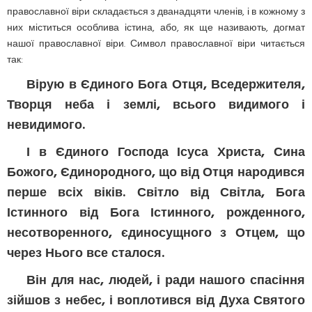
православної віри складається з дванадцяти членів, і в кожному з
них міститься особлива істина, або, як ще називають, догмат
нашої православної віри. Символ православної віри читається
так:
Вірую в Єдиного Бога Отця, Вседержителя,
Творця неба і землі, всього видимого і
невидимого.
І в Єдиного Господа Ісуса Христа, Сина
Божого, Єдинородного, що від Отця народився
перше всіх віків. Світло від Світла, Бога
Істинного від Бога Істинного, рожденного,
несотворенного, єдиносущного з Отцем, що
через Нього все сталося.
Він для нас, людей, і ради нашого спасіння
зійшов з небес, і воплотився від Духа Святого