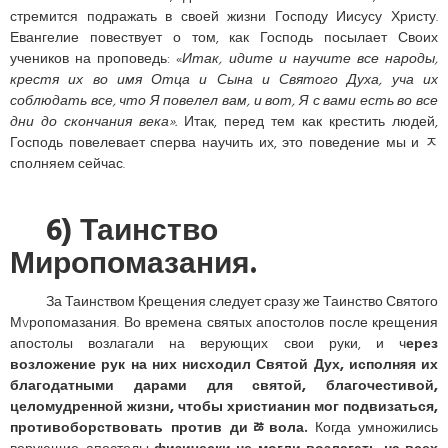
стремится подражать в своей жизни Господу Иисусу Христу.
Евангелие повествует о том, как Господь посылает Своих
учеников на проповедь: «
Итак, идите и научите все народы,
крестя их во имя Отца и Сына и Святого Духа, уча их
соблюдать все, что Я повелел вам, и вот, Я с вами есть во все
дни до скончания века».
Итак, перед тем как крестить людей,
Господь повелевает сперва научить их, это поведение мы и ﾸ
сполняем сейчас.
6) Таинство
Миропомазания.
За Таинством Крещения следует сразу же Таинство Святого
Мvропомазания. Во времена святых апостолов после крещения
апостолы возлагали на верующих свои руки, и ч
ерез
возложение рук на них нисходил Святой Дух, исполняя их
благодатными дарами для святой, благочестивой,
целомудренной жизни, чтобы христианин мог подвизаться,
противоборствовать против диﾰвола.
Когда умножились