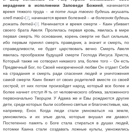
нерадение в исполнении Заповеди Божией
, начинается
время тяжкого труда –
«в поте лица твоего будешь вкушать
хлеб твой»
[2]
, начинается время болезней –
«в болезнях будешь
рожать детей»
[3]
. Начинается и время смерти – Каин убивает
своего брата Авеля. Пролилась первая кровь, явилась в мире
первая смерть. Но основание, корень смерти не был сильным,
ибо первым принял смерть праведник, а значит и смерть, по
справедливости, не будет царствовать вечно. Смерть Авеля
явилась прообразом будущей смерти Господа Иисуса Христа,
Который также не сотворил никакого зла, более того – Он есть
Предвечный Бог, по Своей неизреченной любви Он отдает Себя
на страдания и смерть ради спасения людей и уничтожения
самой смерти. Каин бежит от своих родителей вместе со своей
сестрой, от них потом произойдет народ, который все более и
более начнет отступﾰть от человеческого облика, заложенного
первоначально Творцом. У Адама же и Евы рождаются другие
дети, среди которых были особенно святые и благочестивые, как,
например, Енох. Когда люди стали умножаться на земле,
умножились и их злые дела, которые внушал им диавол.
Постепенно память о Боге стала стираться в душах людей,
потомки Каина стали создавать ложные культы, умножились