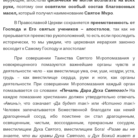
верующие, апостолы
физически не могли возлагать на всех
руки,
поэтому они
освятили особый состав благовонных
масел,
который получил наименование
Святое Мvро
.
В Православной Церкви сохраняется
преемственность от
Господа и Его святых учеников – апостолов
, так как не
прерывается преемство рукоположений, то есть если проследить
исторически, то мы увидим, что церковная иерархия законно
восходит к Самому Господу и апостолам!
При совершении Таинства Святого Мvропомазания у
новокрещенного помазуются важнейшие органы чувств и
деятельности: чело – как вместилище ума, очи, уши, ноздри, уста,
грудь – как вместилище сердца, руки и ноги, как органы
деятельности. При совершении Мvропомазания каждый орган
помазывается со словами:
«Печать Дара Духа Святого!»
На
каждое помазание христианин должен утвердительно отвечать
«Аминь!»
, что означает
«Да будет так!»
или
«Истинно так!»
Человек запечатывается Божественной благодати как некий
драгоценный сосуд, ибо поистине он стал драгоценным,
освященным, чистым, воссозданным, прекрасным сосудом,
вместилищем Духа Святого, вместилищем Бога!
«Разве вы не
знаете, что вы храмы Духа Святого, и Дух Божий живет в