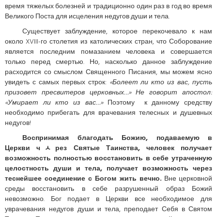
время тяжелых болезней и традиционно один раз в год во время
Великого Поста для исцеления недугов души и тела.
Существует заблуждение, которое перекочевало к нам
около XVIII-го столетия из католических стран, что Соборование
является последним помазанием человека и совершается
только перед смертью. Но, насколько данное заблуждение
расходится со смыслом Священного Писания, мы можем ясно
увидеть с самых первых строк:
«Болеет ли кто из вас, пусть
призовет пресвитеров церковных…» Не говорит апостол:
«Умирает ли кто из вас…»
Поэтому к данному средству
необходимо прибегать для врачевания телесных и душевных
недугов!
Воспринимая благодать Божию, подаваемую в
Церкви чﾵрез Святые Таинства, человек получает
возможность полностью восстановить в себе утраченную
целостность души и тела, получает возможность через
теснейшее соединение с Богом жить вечно.
Вне церковной
среды восстановить в себе разрушенный образ Божий
невозможно. Бог подает в Церкви все необходимое для
уврачевания недугов души и тела, преподает Себя в Святом