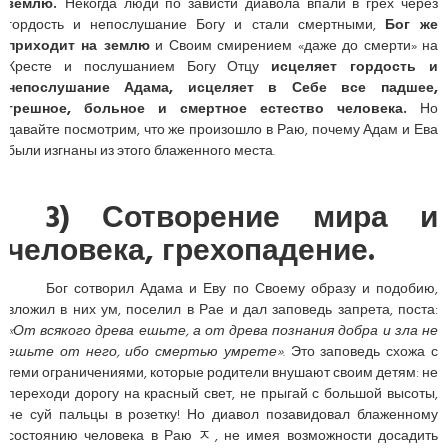
землю.
Некогда люди по зависти диавола впали в грех через
гордость и непослушание Богу и стали смертными,
Бог же
приходит на землю
и Своим смирением «даже до смерти» на
Кресте и послушанием Богу Отцу
исцеляет гордость и
непослушание Адама, исцеляет в Себе все падшее,
грешное, больное и смертное естество человека.
Но
давайте посмотрим, что же произошло в Раю, почему Адам и Ева
были изгнаны из этого блаженного места.
3) Сотворение мира и
человека, грехопадение.
Бог сотворил Адама и Еву по Своему образу и подобию,
вложил в них ум, поселил в Рае и дал заповедь запрета, поста:
«От всякого древа ешьте, а от древа познания добра и зла не
ешьте от него, ибо смертью умрете»
. Это заповедь схожа с
теми ограничениями, которые родители внушают своим детям: не
переходи дорогу на красный свет, не прыгай с большой высоты,
не суй пальцы в розетку! Но диавол позавидовал блаженному
состоянию человека в Раю ﾸ, не имея возможности досадить