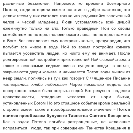
различные беззакония. Например, ко времени Всемирного
Потопа, люди потеряли всякое понятие о добре настолько, что
деликатесом у них считался только что родившийся запеченный
человﾵческий младенец. Люди устремлялись всей душой
ежеминутно только на зло. Только праведный Ной со своим
семейством не потерял человеческого лица, не потерял памяти
о Боге. Бог повелевает ему построить ковчег, предупредив, что
погубит все живое в воде. Ной во время постройки ковчега
пытается усовестить людей, но никто ему не внимает. После
долговременной постройки и приготовлений Ной с семейством, а
также с основными видами живых существ входит в ковчег,
закрываются двери ковчега, и начинается Потоп: воды вышли из
недр земли, полились из туч, как говорит Сﾲященное Писание
«отверзлись хляби небесные».
Через несколько недель вся
поверхность земли была покрыта водой. Вот результат падения
нравственности, отпадения человека от норм бытия,
установленных Богом. Но это страшное событие кроме реальной
стороны имеет также и прообразовательное значение –
Потоп
явился прообразом будущего Таинства Святого Крещения.
Как в водах Потопа погибли развращенные, не желающие
исправиться люди, так при совершении Таинства Крещения в