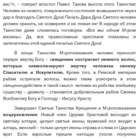
вас?!»
, – говорит апостол Павел. Такова высота этого Таинства!
Человек из низкого, помраченного состояния возвышается через
дар и благодать Святого Духа! Печать Дара Духа Святого человек
должен хранить, не оскверняя и не ломая ее! В народе об этом
Таинстве даже сложилась поговорка:
«Все мы одним Мvром
мазаны».
Да, все православные христиане помазаны и
запечатлены этой единой печатью Святого Духа!
В конце Таинства Мvропомазания человек приносит
первую жертву Богу – с
вященник состригает немного волос,
которые символизируют жертву человека своему
Спасителю и Искупителю.
Кроме того, в Римской империи
рабам остригали волосы, можно также усмотреть в этом
священнодействии и такой смысл: человек из рабства злейшему
существу – диаволу – становится добровольным рабом Своему
Всеблагому Богу и Господу – Иисусу Христу.
Завершает Святые Таинства Крещения и Мvропомазания
воцерковление
. Новый член Церкви Христовой восходит ко
святому алтарю, целует святые иконы, мужеский пол входит в
алтарь, женский – только целует иконы справа и слева от Царских
врат. Если взрослые пришли натощак (
после полуночи