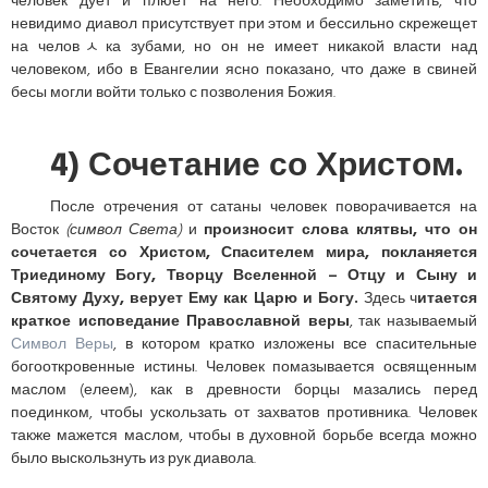
человек дует и плюет на него. Необходимо заметить, что
невидимо диавол присутствует при этом и бессильно скрежещет
на человﾵка зубами, но он не имеет никакой власти над
человеком, ибо в Евангелии ясно показано, что даже в свиней
бесы могли войти только с позволения Божия.
4) Сочетание со Христом.
После отречения от сатаны человек поворачивается на
Восток
(символ Света)
и
произносит слова клятвы, что он
сочетается со Христом, Спасителем мира, покланяется
Триединому Богу, Творцу Вселенной – Отцу и Сыну и
Святому Духу, верует Ему как Царю и Богу.
Здесь ч
итается
краткое исповедание Православной веры
, так называемый
Символ Веры
, в котором кратко изложены все спасительные
богооткровенные истины. Человек помазывается освященным
маслом (елеем), как в древности борцы мазались перед
поединком, чтобы ускользать от захватов противника. Человек
также мажется маслом, чтобы в духовной борьбе всегда можно
было выскользнуть из рук диавола.