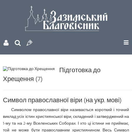
Підготовка до
Хрещення (7)
Символ православної віри (на укр. мові)
Символом православної віри називається короткий і точний
виклад усіх істин християнської віри, складений і затверджений на
1-му та на 2-му Вселенських Соборах. І хто ці істини не приймає,
той не може бути православним християнином. Весь Символ