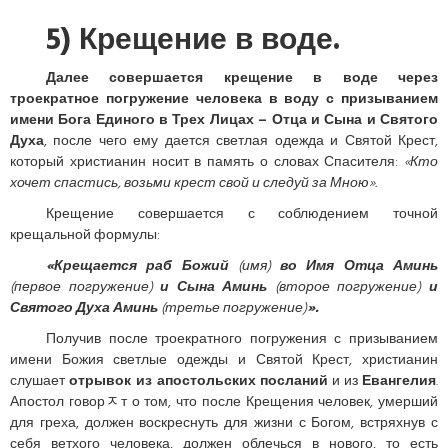
5) Крещение в воде.
Далее совершается крещение в воде через
троекратное погружение человека в воду с призыванием
имени Бога Единого в Трех Лицах – Отца и Сына и Святого
Духа
, после чего ему дается светлая одежда и Святой Крест,
который христианин носит в память о словах Спасителя:
«Кто
хочет спастись, возьми крест свой и следуй за Мною».
Крещение совершается с соблюдением точной
крещальной формулы:
«Крещается раб Божий
(имя)
во Имя Отца Аминь
(первое погружение)
и Сына Аминь
(второе погружение)
и
Святого Духа Аминь
(третье погружение)
».
Получив после троекратного погружения с призыванием
имени Божия светлые одежды и Святой Крест, христианин
слушает
отрывок из апостольских посланий
и из
Евангелия
.
Апостол говорﾸт о том, что после Крещения человек, умерший
для греха, должен воскреснуть для жизни с Богом, встряхнув с
себя ветхого человека, должен облечься в нового, то есть