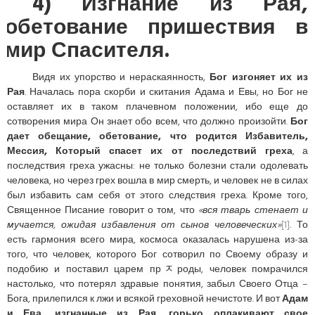
4) Изгнание из Рая,
обетование пришествия в
мир Спасителя.
Видя их упорство и нераскаянность,
Бог изгоняет их из
Рая
. Началась пора скорби и скитания Адама и Евы, но Бог не
оставляет их в таком плачевном положении, ибо еще до
сотворения мира Он знает обо всем, что должно произойти.
Бог
дает обещание, обетование, что родится Избавитель,
Мессия, Который спасет их от последствий греха
, а
последствия греха ужасны: не только болезни стали одолевать
человека, но через грех вошла в мир смерть, и человек не в силах
был избавить сам себя от этого следствия греха. Кроме того,
Священное Писание говорит о том, что
«вся тварь стенает и
мучается, ожидая избавления от сынов человеческих»
[1]
. То
есть гармония всего мира, космоса оказалась нарушена из-за
того, что человек, которого Бог сотворил по Своему образу и
подобию и поставил царем прﾸроды, человек помрачился
настолько, что потерял здравые понятия, забыл Своего Отца –
Бога, прилепился к лжи и всякой греховной нечистоте. И вот
Адам
и Ева, изгнанные из Рая, горько оплакивают свое