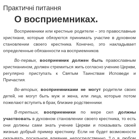
Практичні питання
О восприемниках.
Восприемники или крестные родители – это православные
христиане, которые обязуются принимать участие в духовном
становлении своего крестника. Конечно, это накладывает
определенные обязанности на восприемников.
Во-первых,
восприемник должен быть
православным
христианином, должен стремиться жить согласно учению Церкви,
регулярно приступать к Святым Таинствам Исповеди и
Причастия.
Во-вторых,
восприемниками не могут
родители своих
детей, не могут быть муж и жена, или лица, которые потом
пожелают вступить в брак, близкие родственники.
В-третьих,
восприемники
по мере сил
должны
участвовать
в духовном становлении своего крестника, то есть
они должны сами знать учение Церкви и показывать своей
жизнью добрый пример крестнику. Если не будет возможности
оказывать посильное влияние непосредственно, ﾂо в любом