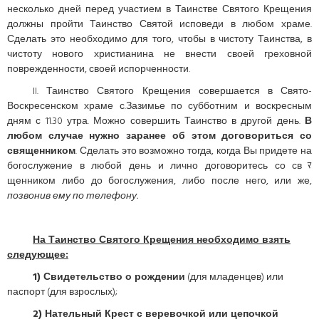
несколько дней перед участием в Таинстве Святого Крещения
должны пройти Таинство Святой исповеди в любом храме.
Сделать это необходимо для того, чтобы в чистоту Таинства, в
чистоту нового христианина не внести своей греховной
поврежденности, своей испорченности.
II. Таинство Святого Крещения совершается в Свято-
Воскресенском храме с.Зазимье по субботним и воскресным
дням с 11.30 утра. Можно совершить Таинство в другой день.
В
любом случае нужно заранее об этом договориться со
священником
. Сделать это возможно тогда, когда Вы придете на
богослужение в любой день и лично договоритесь со свﾏ
щенником либо до богослужения, либо после него, или же,
позвонив ему по телефону.
На Таинство Святого Крещения необходимо взять
следующее:
1) Свидетельство о рождении
(для младенцев) или
паспорт (для взрослых);
2) Нательный Крест с веревочкой или цепочкой