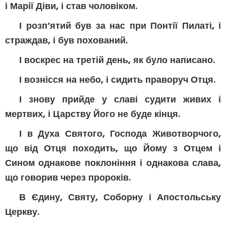
і Марії Діви, і став чоловіком.
І розп’ятий був за нас при Понтії Пилаті, і
страждав, і був похований.
І воскрес на третій день, як було написано.
І вознісся на небо, і сидить праворуч Отця.
І знову прийде у славі судити живих і
мертвих, і Царству Його не буде кінця.
І в Духа Святого, Господа Животворчого,
що від Отця походить, що Йому з Отцем і
Сином однакове поклоніння і однакова слава,
що говорив через пророків.
В Єдину, Святу, Соборну і Апостольську
Церкву.