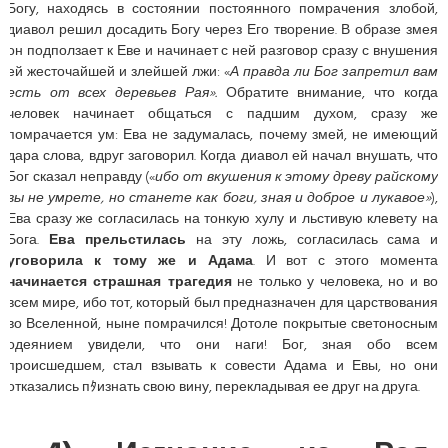
Богу, находясь в состоянии постоянного помрачения злобой,
диавол решил досадить Богу через Его творение. В образе змея
он подползает к Еве и начинает с ней разговор сразу с внушения
ей жесточайшей и злейшей лжи: «
А правда ли Бог запретил вам
есть от всех деревьев Рая».
Обратите внимание, что когда
человек начинает общаться с падшим духом, сразу же
помрачается ум: Ева не задумалась, почему змей, не имеющий
дара слова, вдруг заговорил. Когда диавол ей начал внушать, что
Бог сказал неправду («
ибо от вкушения к этому древу райскому
вы не умрете, но станете как боги, зная и доброе и лукавое»
),
Ева сразу же согласилась на тонкую хулу и льстивую клевету на
Бога.
Ева прельстилась
на эту ложь, согласилась сама и
уговорила к тому же и Адама
. И вот с этого момента
начинается страшная трагедия
не только у человека, но и во
всем мире, ибо тот, который был предназначен для царствования
во Вселенной, ныне помрачился! Дотоле покрытые светоносным
одеянием увидели, что они наги! Бог, зная обо всем
происшедшем, стал взывать к совести Адама и Евы, но они
отказались пﾀизнать свою вину, перекладывая ее друг на друга.