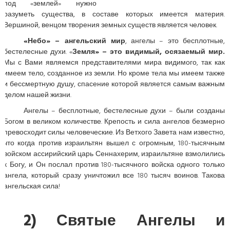
под «землей» нужно
разуметь существа, в составе которых имеется материя.
Вершиной, венцом творения земных существ является человек.
«Небо» – ангельский мир
, ангелы – это бесплотные,
бестелесные духи. «
Земля» – это видимый, осязаемый мир.
Мы с Вами являемся представителями мира видимого, так как
имеем тело, созданное из земли. Но кроме тела мы имеем также
и бессмертную душу, спасение которой является самым важным
делом нашей жизни.
Ангелы – бесплотные, бестелесные духи – были созданы
Богом в великом количестве. Крепость и сила ангелов безмерно
превосходит силы человеческие. Из Ветхого Завета нам известно,
что когда против израильтян вышел с огромным, 180-тысячным
войском ассирийский царь Сеннахерим, израильтяне взмолились
к Богу, и Он послал против 180-тысячного войска одного только
ангела, который сразу уничтожил все 180 тысяч воинов. Такова
ангельская сила!
2) Святые Ангелы и