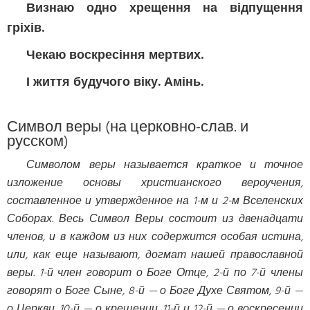
Визнаю одно хрещення на відпущення
гріхів.
Чекаю воскресіння мертвих.
І життя будучого віку. Амінь.
Символ веры (на церковно-слав. и
русском)
Символом веры называется краткое и точное
изложение основы христианского вероучения,
составленное и утвержденное на 1-м и 2-м Вселенских
Соборах. Весь Символ Веры состоит из двенадцати
членов, и в каждом из них содержится особая истина,
или, как еще называют, догмат нашей православной
веры. 1-й член говорит о Боге Отце, 2-й по 7-й члены
говорят о Боге Сыне, 8-й — о Боге Духе Святом, 9-й —
о Церкви, 10-й — о крещении, 11-й и 12-й — о воскресении