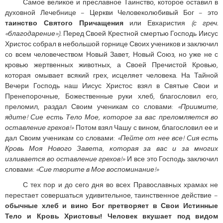
Самое великое и преславное Таинство, которое оставил в
духовной Лечебнице – Церкви Человеколюбивый Бог – это
таинство Святого Причащения
или Евхаристия
(с греч.
«благодарение»).
Перед Своей Крестной смертью Господь Иисус
Христос собрал в небольшой горнице Своих учеников и заключил
со всем человечеством Новый Завет, Новый Союз, но уже не с
кровью жертвенных животных, а Своей Пречистой Кровью,
которая омывает всякий грех, исцеляет человека. На Тайной
Вечери Господь наш Иисус Христос взял в Святые Свои и
Пренепорочные, Божественные руки хлеб, благословил его,
преломил, раздал Своим ученикам со словами:
«Приимите,
ядите! Сие есть Тело Мое, которое за вас преломляется во
оставление грехов!»
Потом взял Чашу с вином, благословил ее и
дал Своим ученикам со словами:
«Пейте от нее все! Сия есть
Кровь Моя Нового Завета, которая за вас и за многих
изливается во оставление грехов!»
И все это Господь заключил
словами:
«Сие творите в Мое воспоминание!»
С тех пор и до сего дня во всех Православных храмах не
перестает совершаться удивительное, таинственное действие –
обычные хлеб и вино Бог претворяет в Свои Истинные
Тело и Кровь Христовы! Человек вкушает под видом