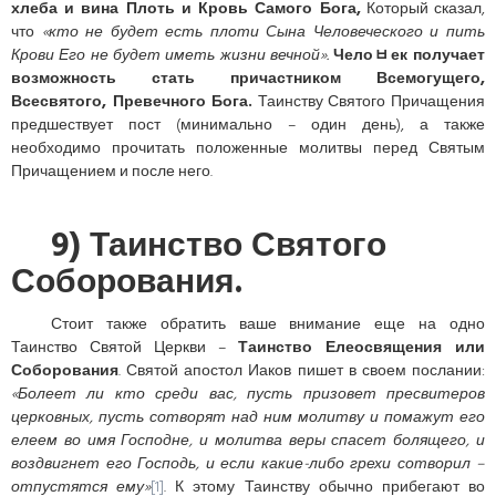
хлеба и вина Плоть и Кровь Самого Бога,
Который сказал,
что
«кто не будет есть плоти Сына Человеческого и пить
Крови Его не будет иметь жизни вечной».
Челоﾲек получает
возможность стать причастником Всемогущего,
Всесвятого, Превечного Бога.
Таинству Святого Причащения
предшествует пост (минимально – один день), а также
необходимо прочитать положенные молитвы перед Святым
Причащением и после него.
9) Таинство Святого
Соборования.
Стоит также обратить ваше внимание еще на одно
Таинство Святой Церкви –
Таинство Елеосвящения или
Соборования
. Святой апостол Иаков пишет в своем послании:
«Болеет ли кто среди вас, пусть призовет пресвитеров
церковных, пусть сотворят над ним молитву и помажут его
елеем во имя Господне, и молитва веры спасет болящего, и
воздвигнет его Господь, и если какие-либо грехи сотворил –
отпустятся ему»
[1]
. К этому Таинству обычно прибегают во