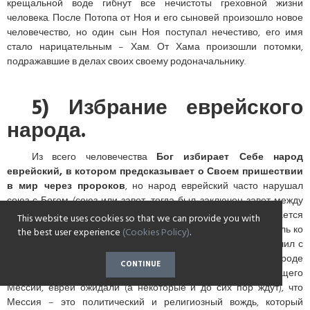
крещальной воде гибнут все нечистоты греховной жизни
человека. После Потопа от Ноя и его сыновей произошло новое
человечество, но один сын Ноя поступал нечестиво, его имя
стало нарицательным – Хам. От Хама произошли потомки,
подражавшие в делах своих своему родоначальнику.
5) Избрание еврейского
народа.
Из всего человечества
Бог избирает Себе народ
еврейский, в котором предсказывает о Своем пришествии
в мир через пророков
, но народ еврейский часто нарушал
союз с Богом (союз или завет, тогда был заключен завет между
еврейским народом и Богом, этот завет или союз называется
This website uses cookies so that we can provide you with
Ветхим, потому что он нужен был как прообраз, детоводитель ко
the best user experience
(Cookies Policy)
.
Христу, а через Богочеловека Христа-Спасителя Бог заключил с
человечеством Новый Завет или Союз). В еврейском народе
CONTINUE
постепенно стиралось правильное понимание Грядущего
Мессии, евреи ожидали (а некоторые и до сих пор ждут), что
Мессия – это политический и религиозный вождь, который