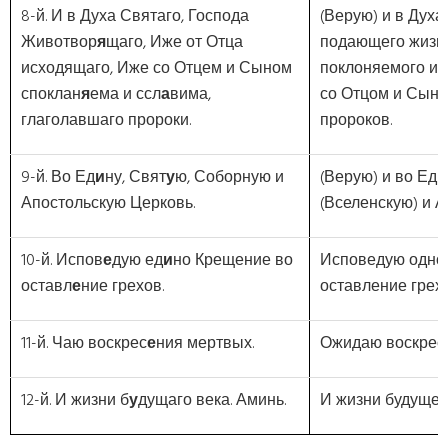
8-й. И в Духа Святаго, Господа
(Верую) и в Духа
Животвор
я
щаго, Иже от Отца
подающего жизнь
исходящаго, Иже со Отцем и Сыном
поклоняемого и 
споклан
я
ема и ссл
а
вима,
со Отцом и Сыно
глаголавшаго пророки.
пророков.
9-й. Во Ед
и
ну, Свят
у
ю, Соборную и
(Верую) и во Ед
Апостольскую Церковь.
(Вселенскую) и 
10-й. Испов
е
дую ед
и
но Крещение во
Исповедую одно
оставл
е
ние грехов.
оставление грехо
11-й. Чаю воскрес
е
ния мертвых.
Ожидаю воскрес
12-й. И жизни б
у
дущаго века. Аминь.
И жизни будущего