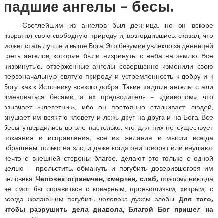
падшие ангелы – бесы.
Светлейшим из ангелов был денница, но он вскоре
извратил свою свободную природу и, возгордившись, сказал, что
может стать лучше и выше Бога. Это безумие увлекло за денницей
треть ангелов, которые были низринуты с неба на землю. Все
низринутые, отверженные ангелы совершенно изменили свою
первоначальную святую природу и устремленность к добру и к
Богу, как к Источнику всякого добра. Такие падшие ангелы стали
именоваться бесами, а их предводитель – «диаволом», что
означает «клеветник», ибо он постоянно сталкивает людей,
внушает им всякﾃю клевету и ложь друг на друга и на Бога. Все
бесы утвердились во зле настолько, что для них не существует
покаяния и исправления, все их желания и мысли всегда
обращены только на зло, и даже когда они говорят или внушают
нечто с внешней стороны благое, делают это только с одной
целью – прельстить, обмануть и погубить доверившегося им
человека.
Человек ограничен, смертен, слаб,
поэтому никогда
не смог бы справиться с коварным, пронырливым, хитрым, с
всегда желающим погубить человека духом злобы.
Для того,
чтобы разрушить дела диавола, Благой Бог пришел на