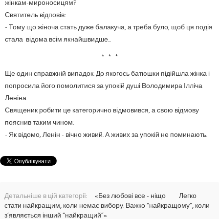
жінкам-мироносицям?
Святитель відповів:
- Тому що жіноча стать дуже балакуча, а треба було, щоб ця подія
стала відома всім якнайшвидше...
* * *
Ще один справжній випадок. До якогось батюшки підійшла жінка і
попросила його помолитися за упокій душі Володимира Ілліча
Леніна.
Священик робити це категорично відмовився, а свою відмову
пояснив таким чином:
- Як відомо, Ленін - вічно живий. А живих за упокій не поминають.
Детальніше в цій категорії:
«Без любові все - ніщо
Легко
стати найкращим, коли немає вибору. Важко “найкращому”, коли
з’являється інший “найкращий”»