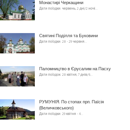
Монастирі Черкащини
Дати поїздки: червень, 2 дні/2 ночі…
Святині Поділля та Буковини
Дати поїздки: 28 - 29 червня…
Паломництво в Єрусалим на Пасху
Дати поїздок: 28 квітня, 7 днів/6…
РУМУНІЯ. По стопах прп. Паїсія
(Величковського)
Дати поїздки: 29 квітня - 4…