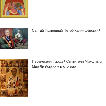
Святий Праведний Петро́ Калнише́вський
Перенесення мощей Святителя Миколая з
Мир Лікійських у місто Бар