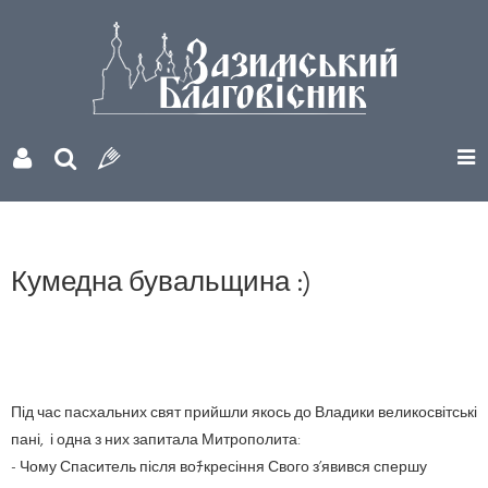
Кумедна бувальщина :)
Під час пасхальних свят прийшли якось до Владики великосвітські
пані, і одна з них запитала Митрополита:
- Чому Спаситель після воﾁкресіння Свого з’явився спершу