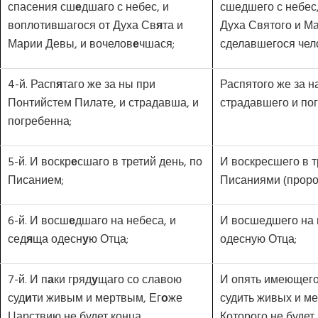
спасения сш
е
дшаго с небес, и
сшедшего с небес
воплотившагося от Духа Св
я
та и
Духа Святого и М
Марии Девы, и вочелов
е
чшася;
сделавшегося чел
4-й. Расп
я
таго же за ны при
Распятого же за н
Понтийстем Пилате, и страдавша, и
страдавшего и пог
погребенна;
5-й. И воскр
е
сшаго в третий день, по
И воскресшего в т
Писанием;
Писаниями (проро
6-й. И восш
е
дшаго на небеса, и
И восшедшего на 
сед
я
ща одесн
у
ю Отца;
одесную Отца;
7-й. И п
а
ки гряд
у
щаго со славою
И опять имеющего
суд
и
ти живым и мертвым, Ег
о
же
судить живых и ме
Царствию не будет конца.
Которого не будет 