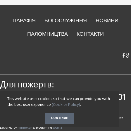
ПАРАФІЯ
БОГОСЛУЖІННЯ
НОВИНИ
ПАЛОМНИЦТВА
КОНТАКТИ
Для пожертв:
Приватбанк
4149 4393 0083 7501
This website uses cookies so that we can provide you with
Монобанк
4441 1144 2142 7590
the best user experience
(Cookies Policy)
.
Copyright © 2017 Парафія на честь Воскресіння Христового села Зазим'є. Всі права
CONTINUE
захищені.
Designed by
minitek.gr
& programing
Joomla