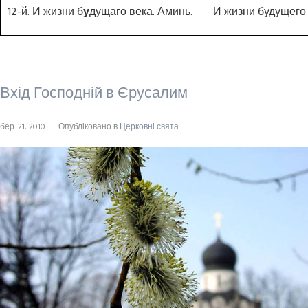
12-й. И жизни б
у
дущаго века. Аминь.
И жизни будущего 
Вхід Господній в Єрусалим
бер. 21, 2010
Опубліковано в
Церковні свята