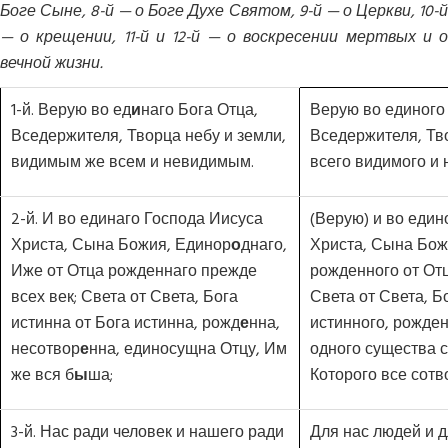
Боге Сыне, 8-й — о Боге Духе Святом, 9-й — о Церкви, 10-й
— о крещении, 11-й и 12-й — о воскресении мертвых и о
вечной жизни.
1-й. Верую во ед
и
наго Бога Отца,
Верую во единого 
Вседержителя, Творца небу и земли,
Вседержителя, Тво
видимым же всем и невидимым.
всего видимого и 
2-й. И во единаго Господа Иисуса
(Верую) и во един
Христа, Сына Божия, Единор
о
днаго,
Христа, Сына Бож
Иже от Отца рожденнаго прежде
рожденного от Отц
всех век; Света от Света, Бога
Света от Света, Б
истинна от Бога истинна, рожд
е
нна,
истинного, рожден
несотвор
е
нна, единосущна Отцу, Им
одного существа с
же вся б
ы
ша;
Которого все сотв
3-й. Нас ради человек и нашего ради
Для нас людей и 