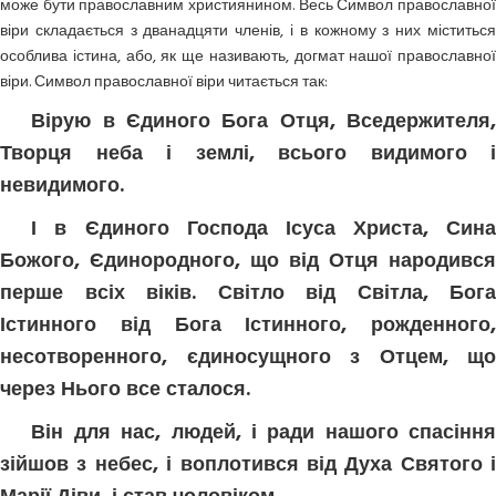
може бути православним християнином. Весь Символ православної
віри складається з дванадцяти членів, і в кожному з них міститься
особлива істина, або, як ще називають, догмат нашої православної
віри. Символ православної віри читається так:
Вірую в Єдиного Бога Отця, Вседержителя,
Творця неба і землі, всього видимого і
невидимого.
І в Єдиного Господа Ісуса Христа, Сина
Божого, Єдинородного, що від Отця народився
перше всіх віків. Світло від Світла, Бога
Істинного від Бога Істинного, рожденного,
несотворенного, єдиносущного з Отцем, що
через Нього все сталося.
Він для нас, людей, і ради нашого спасіння
зійшов з небес, і воплотився від Духа Святого і