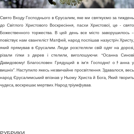
Свято Входу Господнього в Єрусалим, яке ми святкуємо за тиждень
до Світлого Христового Воскресіння, пасхи Христової, це - свято
Божественного торжества. В цей день все місто заворушилось –
повіствує нам євангеліст Матфей, народ поспішав назустріч Христу,
який прямував в Єрусалим. Люди розстеляли свій одяг на дорозі,
різали гілки з дерев і стелили, виголошуючи: "Осанна Синові
Давидовому! Благословен Грядущий в ім'я Господнє! оﾁанна у
вишніх”. Наступило якесь незвичайне просвітлення. Здавалося, весь
народ Єрусалимський впізнав у Ньому Христа й Бога, Який творить
чудеса, воскрешає мертвих. Народ тріумфував.
РУБРИКИ