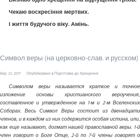
Визнаю одно хрещення на відпущення гріхів.
Чекаю воскресіння мертвих.
І життя будучого віку. Амінь.
Символ веры (на церковно-слав. и русском)
бер. 23, 2017
Опубліковано в
Підготовка до Хрещення
Символом веры называется краткое и точное
изложение основы христианского вероучения,
составленное и утвержденное на 1-м и 2-м Вселенских
Соборах. Весь Символ Веры состоит из двенадцати
членов, и в каждом из них содержится особая истина, или,
как еще называют, догмат нашей православной веры. 1-й
член говорит о Боге Отце, 2-й по 7-й члены говорят о