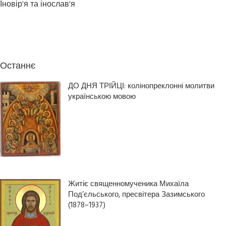
Іновір'я та інослав'я
Останнє
ДО ДНЯ ТРІЙЦІ: колінопреклонні молитви
українською мовою
Житіє священномученика Михаїла
Под’єльського, пресвітера Зазимського
(1878–1937)