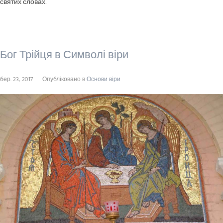
святих словах.
Бог Трійця в Символі віри
бер. 23, 2017
Опубліковано в
Основи віри