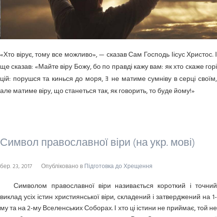
«Хто вірує, тому все можливо», — сказав Сам Господь Іісус Христос. І
ще сказав: «Майте віру Божу, бо по правді кажу вам: як хто скаже горі
цій: порушся та кинься до моря, ﾖ не матиме сумніву в серці своїм,
але матиме віру, що станеться так, як говорить, то буде йому!»
Символ православної віри (на укр. мові)
бер. 23, 2017
Опубліковано в
Підготовка до Хрещення
Символом православної віри називається короткий і точний
виклад усіх істин християнської віри, складений і затверджений на 1-
му та на 2-му Вселенських Соборах. І хто ці істини не приймає, той не