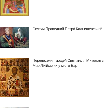
Святий Праведний Петро́ Калнише́вський
Перенесення мощей Святителя Миколая з
Мир Лікійських у місто Бар