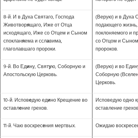
8-й. И в Духа Святаго, Господа
(Верую) и в Духа 
Животвор
я
щаго, Иже от Отца
подающего жизнь,
исходящаго, Иже со Отцем и Сыном
поклоняемого и п
споклан
я
ема и ссл
а
вима,
со Отцом и Сыном
глаголавшаго пророки.
пророков.
9-й. Во Ед
и
ну, Свят
у
ю, Соборную и
(Верую) и во Един
Апостольскую Церковь.
Соборную (Вселен
Церковь.
10-й. Испов
е
дую ед
и
но Крещение во
Исповедую одно 
оставл
е
ние грехов.
оставление грехов
11-й. Чаю воскрес
е
ния мертвых.
Ожидаю воскресе