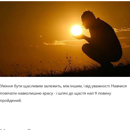
Уміння бути щасливим залежить, між іншим, і від уважності. Навчися
помічати навколишню красу - і шлях до щастя напﾾловину
пройдений.