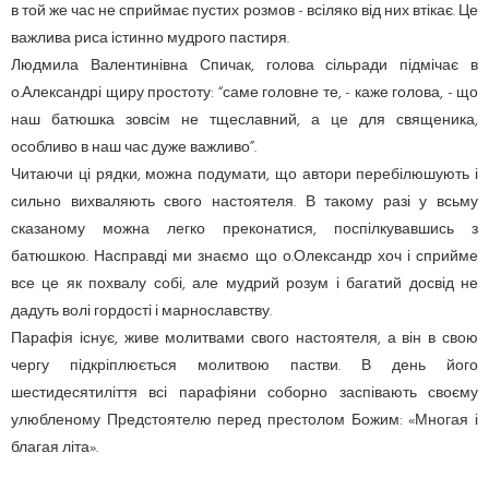
в той же час не сприймає пустих розмов - всіляко від них втікає. Це
важлива риса істинно мудрого пастиря.
Людмила Валентинівна Спичак, голова сільради підмічає в
о.Александрі щиру простоту: “саме головне те, - каже голова, - що
наш батюшка зовсім не тщеславний, а це для священика,
особливо в наш час дуже важливо”.
Читаючи ці рядки, можна подумати, що автори перебілюшують і
сильно вихваляють свого настоятеля. В такому разі у всьму
сказаному можна легко преконатися, поспілкувавшись з
батюшкою. Насправді ми знаємо що о.Олександр хоч і сприйме
все це як похвалу собі, але мудрий розум і багатий досвід не
дадуть волі гордості і марнославству.
Парафія існує, живе молитвами свого настоятеля, а він в свою
чергу підкріплюється молитвою пастви. В день його
шестидесятиліття всі парафіяни соборно заспівають своєму
улюбленому Предстоятелю перед престолом Божим: «Многая і
благая літа».