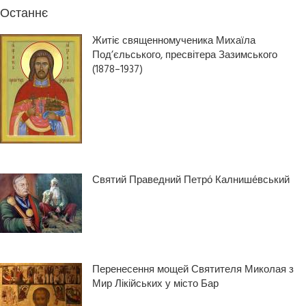
Останнє
Житіє священномученика Михаїла
Под’єльського, пресвітера Зазимського
(1878–1937)
Святий Праведний Петро́ Калнише́вський
Перенесення мощей Святителя Миколая з
Мир Лікійських у місто Бар