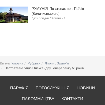
РУМУНІЯ. По стопах прп. Паїсія
(Величковського)
Дати поїздки: 29 квітня - 4…
Ви тут:
Головна
Рубрики
Літопис Зазим'я
Настоятелю отцю Олександру Генераленку 60 років!
ПАРАФІЯ
БОГОСЛУЖІННЯ
НОВИНИ
ПАЛОМНИЦТВА
КОНТАКТИ