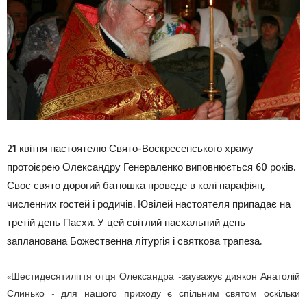
21 квітня настоятелю Свято-Воскресенського храму
протоієрею Олександру Генераленко виповнюється 60 років.
Своє свято дорогий батюшка проведе в колі парафіян,
численних гостей і родичів. Ювілей настоятеля припадає на
третій день Пасхи. У цей світлий пасхальний день
запланована Божественна літургія і святкова трапеза.
«Шестидесятиліття отця Олександра -зауважує диякон Анатолій
Слинько - для нашого приходу є спільним святом оскільки