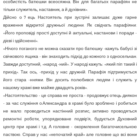
особистість батюшки всеосяжна. Він для багатьох парафіян не
тільки служитель, наставник, а й духівник».
Дійсно оﾂець Настоятель при зустрічі залишає дуже гарне
враження відкритої дружньої людини. Як свідчать парафіяни:
«Його проповіді прості доступні й актуальні, настанови і поради -
дієві і здійсненні».
«Нічого поганого не можна сказати про батюшку -кажуть бабусі зі
свічкового ящика - він знаходить підхід до кожного з односельчан.
Завжди доступний, «народ -ний». У народі кажуть: «який піп такий і
прихід». Так ось, -прихід у нас дружній. Парафія підтримується
його стара -ннями. Він досить полюбився людям і служить у
нашому храмі вже майже двадцять років».
«Настоятельство - це справа не проста - продовжує отець диякон
- за час служіння о.Александра в храмі було зроблено і робиться
не мало: проводиться настінний розпис, активно проводяться
ремонтні роботи, упорядковане подвір’я, будується Духовний
центр при храмі і т.д. А головне - окормлення багаточисельною
паствою. Справ у нас «непочатий край» але головне що всі вони