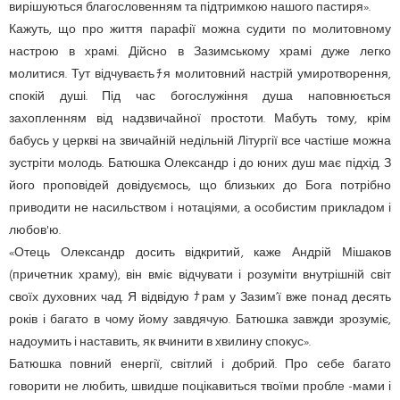
вирішуються благословенням та підтримкою нашого пастиря».
Кажуть, що про життя парафії можна судити по молитовному
настрою в храмі. Дійсно в Зазимському храмі дуже легко
молитися. Тут відчуваєтьﾁя молитовний настрій умиротворення,
спокій душі. Під час богослужіння душа наповнюється
захопленням від надзвичайної простоти. Мабуть тому, крім
бабусь у церкві на звичайній недільній Літургії все частіше можна
зустріти молодь. Батюшка Олександр і до юних душ має підхід. З
його проповідей довідуємось, що близьких до Бога потрібно
приводити не насильством і нотаціями, а особистим прикладом і
любов'ю.
«Отець Олександр досить відкритий, каже Андрій Мішаков
(причетник храму), він вміє відчувати і розуміти внутрішній світ
своїх духовних чад. Я відвідую ﾅрам у Зазим’ї вже понад десять
років і багато в чому йому завдячую. Батюшка завжди зрозуміє,
надоумить і наставить, як вчинити в хвилину спокус».
Батюшка повний енергії, світлий і добрий. Про себе багато
говорити не любить, швидше поцікавиться твоїми пробле -мами і