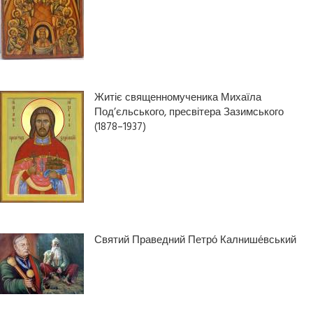
Житіє священномученика Михаїла
Под’єльського, пресвітера Зазимського
(1878–1937)
Святий Праведний Петро́ Калнише́вський