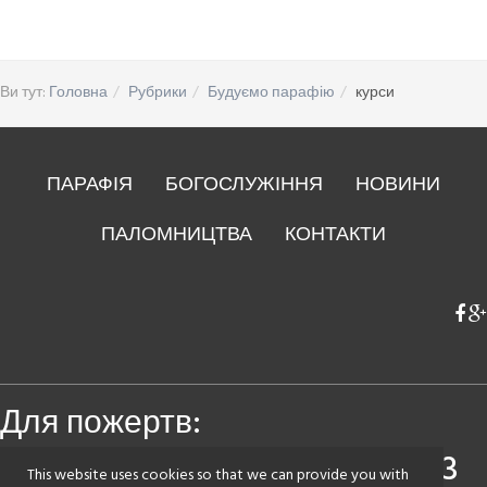
Ви тут:
Головна
Рубрики
Будуємо парафію
курси
ПАРАФІЯ
БОГОСЛУЖІННЯ
НОВИНИ
ПАЛОМНИЦТВА
КОНТАКТИ
Для пожертв:
Приватбанк
4149 4393 1483 1383
This website uses cookies so that we can provide you with