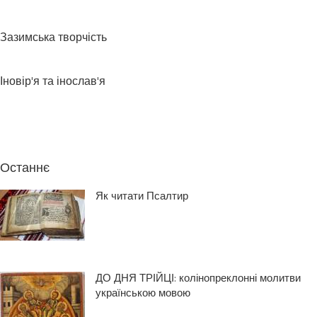
Зазимська творчість
Іновір'я та інослав'я
Останнє
Як читати Псалтир
ДО ДНЯ ТРІЙЦІ: колінопреклонні молитви
українською мовою