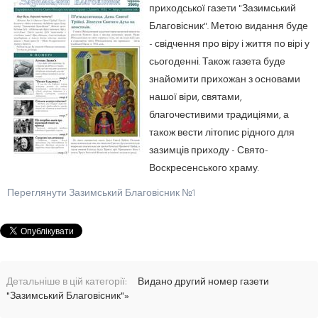
приходської газети "Зазимський
Благовісник". Метою видання буде
- свідчення про віру і життя по вірі у
сьогоденні. Також газета буде
знайомити прихожан з основами
нашої віри, святами,
благочестивими традиціями, а
також вести літопис рідного для
зазимців приходу - Свято-
Воскресенського храму.
Переглянути Зазимський Благовісник №1
Детальніше в цій категорії:
Видано другий номер газети
"Зазимський Благовісник"»