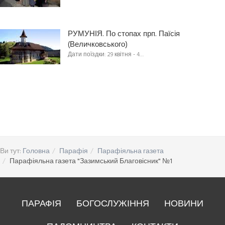
РУМУНІЯ. По стопах прп. Паїсія
(Величковського)
Дати поїздки: 29 квітня - 4…
Ви тут:
Головна
Парафія
Парафіяльна газета
Парафіяльна газета "Зазимський Благовісник" №1
ПАРАФІЯ
БОГОСЛУЖІННЯ
НОВИНИ