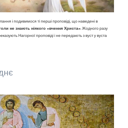
ння і подивимося ті перші проповіді, що наведені в
толи не знають ніякого «вчення Христа»
. Жодного разу
реказують Нагорної проповіді і не передають з вуст у вуста
днє