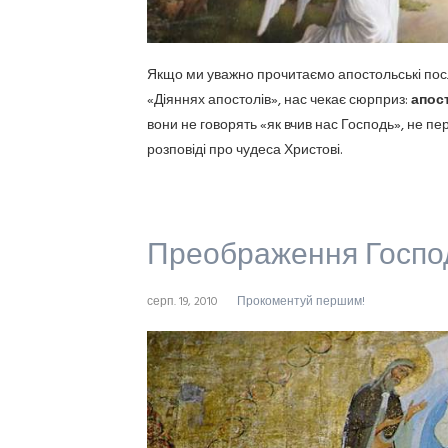
Якщо ми уважно прочитаємо апостольські посла
«Діяннях апостолів», нас чекає сюрприз:
апос
вони не говорять «як вчив нас Господь», не пе
розповіді про чудеса Христові.
Преображення Госпо
серп. 19, 2010
Прокоментуй першим!