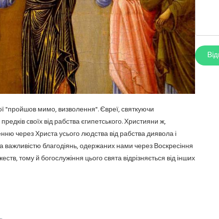
ої "пройшов мимо, визволення". Євреї, святкуючи
предків своїх від рабства єгипетського. Християни ж,
нню через Христа усього людства від рабства диявола і
За важливістю благодіянь, одержаних нами через Воскресіння
жеств, тому й богослужіння цього свята відрізняється від інших