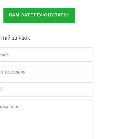
ВАМ ЗАТЕЛЕФОНУВАТИ?
тній зв'язок
 ім'я
р телефону
l
домлення