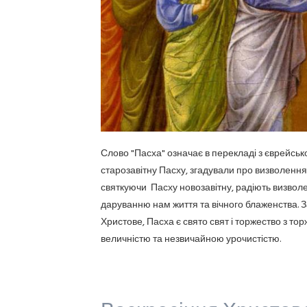
Слово "Пасха" означає в перекладі з єврейськ
старозавітну Пасху, згадували про визволення 
святкуючи Пасху новозавітну, радіють визволе
даруванню нам життя та вічного блаженства. 
Христове, Пасха є свято свят і торжество з тор
величністю та незвичайною урочистістю.