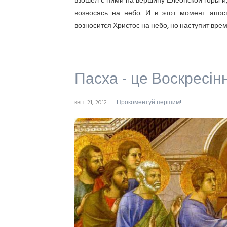
взошел с ними на вершину Елеонской горы и,
возносясь на небо. И в этот момент апос
возносится Христос на небо, но наступит врем
Пасха - це Воскресін
квіт. 21, 2012
Прокоментуй першим!