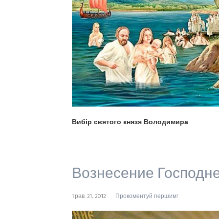
Вибір святого князя Володимира
Вознесение Господн
трав. 21, 2012
Прокоментуй першим!