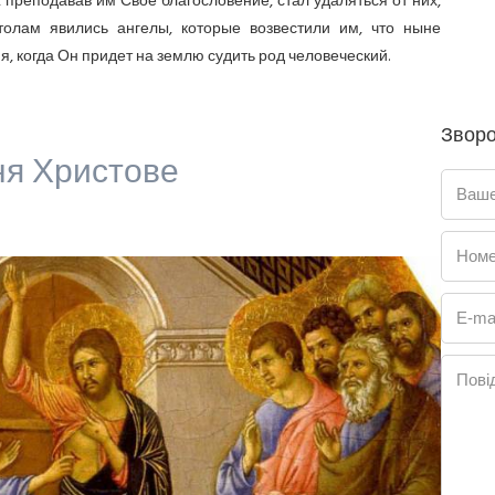
 преподавав им Свое благословение, стал удаляться от них,
толам явились ангелы, которые возвестили им, что ныне
я, когда Он придет на землю судить род человеческий.
Зворо
ня Христове
Ваше
Номе
E-mai
Пові