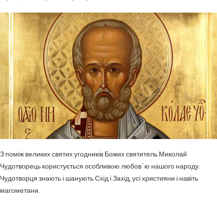
З поміж великих святих угодників Божих святитель Миколай
Чудотворець користу­ється особливою любов`ю нашого народу.
Чудотворця знають і шанують Схід і Захід, усі християни і навіть
магометани.