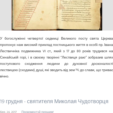
У богослужінні четвертої седмиці Великого посту свята Церква
пропонує нам високий приклад постницького життя в особі пр. Івана
Лествичніка подвижника VI ст., який з 17 до 80 років трудився на
Синайській горі, і в своєму творінні “Лествиця раю” зобразив шлях
поступового сходження людини до духовної досконалості
лествицею (сходами) душі, які зводить від земﾻі до слави, що триває
вічно.
19 грудня - святителя Миколая Чудотворця
бер. 24, 2017
Прокоментуй першим!