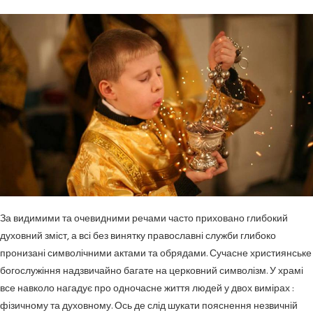
За видимими та очевидними речами часто приховано глибокий
духовний зміст, а всі без винятку православні служби глибоко
пронизані символічними актами та обрядами. Сучасне християнське
богослужіння надзвичайно багате на церковний символізм. У храмі
все навколо нагадує про одночасне життя людей у двох вимірах :
фізичному та духовному. Ось де слід шукати пояснення незвичній