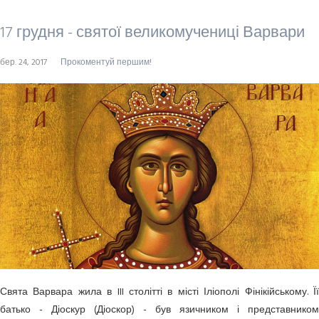
17 грудня - святої великомучениці Варвари
бер. 24, 2017
Прокоментуй першим!
Свята Варвара жила в III столітті в місті Іліополі Фінікійському. Її
батько - Діоскур (Діоскор) - був язичником і представником