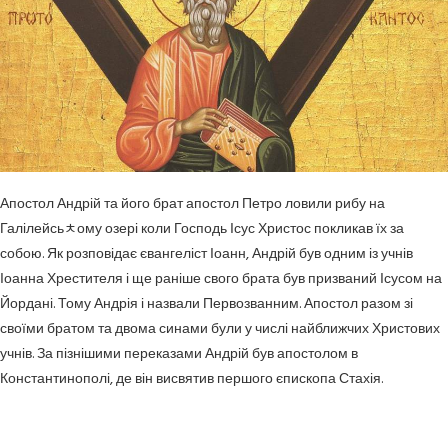
Апостол Андрій та його брат апостол Петро ловили рибу на
Галілейсьﾺому озері коли Господь Ісус Христос покликав їх за
собою. Як розповідає євангеліст Іоанн, Андрій був одним із учнів
Іоанна Хрестителя і ще раніше свого брата був призваний Ісусом на
Йордані. Тому Андрія і назвали Первозванним. Апостол разом зі
своїми братом та двома синами були у числі найближчих Христових
учнів. За пізнішими переказами Андрій був апостолом в
Константинополі, де він висвятив першого єпископа Стахія.