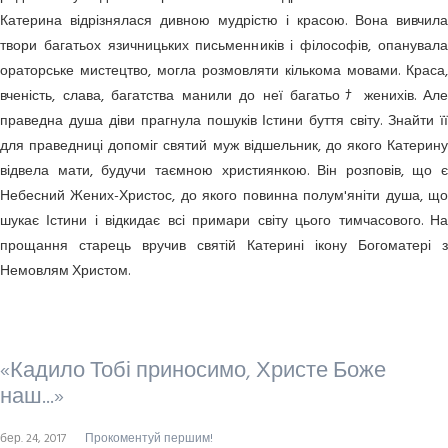
Катерина відрізнялася дивною мудрістю і красою. Вона вивчила
твори багатьох язичницьких письме­нників і філософів, опанувала
оратор­ське мисте­цтво, могла розмовляти кількома мовами. Краса,
вченість, слава, багатства манили до неї багатьоﾅ женихів. Але
праведна душа діви прагнула пошуків Істини буття світу. Знайти її
для праведниці допоміг святий муж відшельник, до якого Катерину
відвела мати, будучи таємною християнкою. Він розповів, що є
Небесний Жених-Христос, до якого повинна полум'яніти душа, що
шукає Істини і відкидає всі примари світу цього тимчасового. На
прощання старець вручив святій Катерині ікону Богоматері з
Немовлям Христом.
«Кадило Тобі приносимо, Христе Боже
наш...»
бер. 24, 2017
Прокоментуй першим!