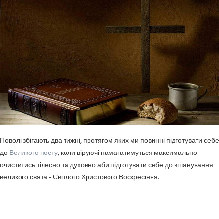
Поволі збігають два тижні, протягом яких ми повинні підготувати себе
до
Великого посту
, коли віруючі намагатимуться максимально
очиститись тілесно та духовно аби підготувати себе до вшанування
великого свята - Світлого Христового Воскресіння.