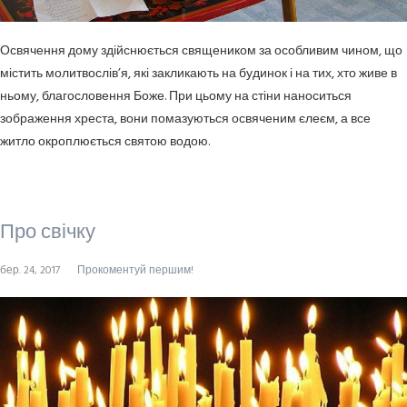
Освячення дому здійснюється священиком за особливим чином, що
містить молитвослів’я, які закликають на будинок і на тих, хто живе в
ньому, благословення Боже. При цьому на стіни наноситься
зображення хреста, вони помазуються освяченим єлеєм, а все
житло окроплюється святою водою.
Про свічку
бер. 24, 2017
Прокоментуй першим!