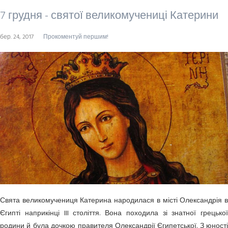
7 грудня - святої великомучениці Катерини
бер. 24, 2017
Прокоментуй першим!
Свята великомучениця Катерина народилася в місті Олександрія в
Єгипті напри­кінці III століття. Вона походила зі знатної грецької
родини й була дочкою прави­теля Олександрії Єгипетської. З юності