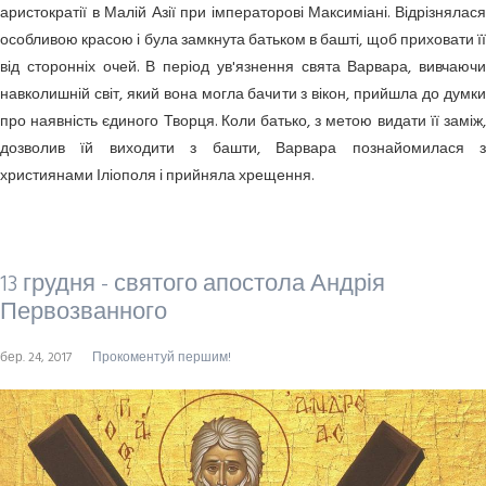
аристократії в Малій Азії при імператорові Максиміані. Відрі­знялася
особливою красою і була замкнута батьком в башті, щоб приховати її
від сторонніх очей. В період ув'язнення свята Варвара, вивчаючи
навколишній світ, який вона могла бачити з вікон, прийшла до думки
про наявність єдиного Творця. Коли батько, з метою видати її заміж,
дозволив їй виходити з башти, Варвара познайомилася з
християнами Іліополя і прийняла хрещення.
13 грудня - святого апостола Андрія
Первозванного
бер. 24, 2017
Прокоментуй першим!