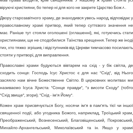
мав права входити, крім священиків. У нашому ж храмі стоять усі
віруючі християни, бо тепер ні для кого не закрите Царство Божﾵ.
Двору старозавітного храму, де знаходився увесь народ, відповідає у
православному храмі притвор, який тепер суттєвого значення не
має. Раніше тут стояли оголошені (оглашенні), які, готуючись стати
християнами, ще не сподобилися Таїнства хрещення. Тепер же іноді
тих, хто тяжко згрішив, і відступників від Церкви тимчасово посилають
стояти у притворі, для виправлення.
Православні храми будуються вівтарем на схід - у бік світла, де
сходить сонце: Господь Ісус Христос є для нас "Схід", від Нього
засяяло нам вічне Божественне Світло. В церковних молитвах ми
називаємо Ісуса Христа: "Сонце правди", "з висоти Сходу" (тобто
"Схід звище", згори); "Схід - ім'я Йому".
Кожен храм присвячується Богу, носячи ім'я в пам'ять тієї чи іншої
священної події, або угодника Божого, наприклад, Троїцький храм,
Преображенський, Вознесенський, Благовіщенський, Покровський,
Михайло-Архангельський, Миколаївський та ін. Якщо у храмі