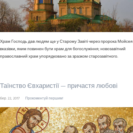
Храм Господь дав людям ще у Старому Завіті через пророка Мойсея
вказівки, яким повинен бути храм для богослужіння; новозавітний
православний храм упорядковано за зразком старозавітного.
Таїнство Євхаристії — причастя любові
бер. 22, 2017
Прокоментуй першим!