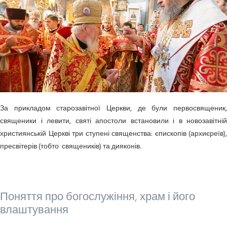
За прикладом старозавітної Церкви, де були первосвященик,
священики і левити, святі апостоли встановили і в новозавітній
християнській Церкві три ступені священства: єпископів (архиєреїв),
пресвітерів (тобто священиків) та дияконів.
Поняття про богослужіння, храм і його
влаштування