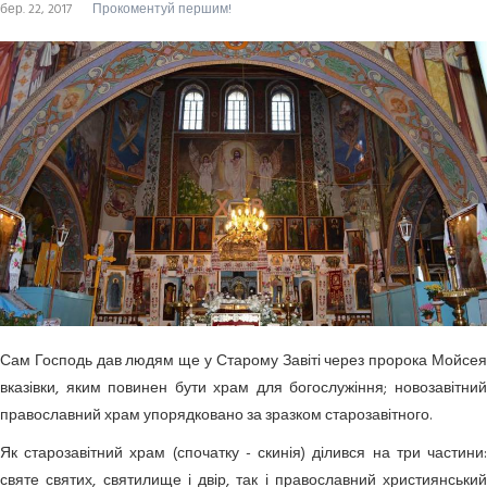
бер. 22, 2017
Прокоментуй першим!
Сам Господь дав людям ще у Старому Завіті через пророка Мойсея
вказівки, яким повинен бути храм для богослужіння; новозавітний
православний храм упорядковано за зразком старозавітного.
Як старозавітний храм (спочатку - скинія) ділився на три частини:
святе святих, святилище і двір, так і православний християнський