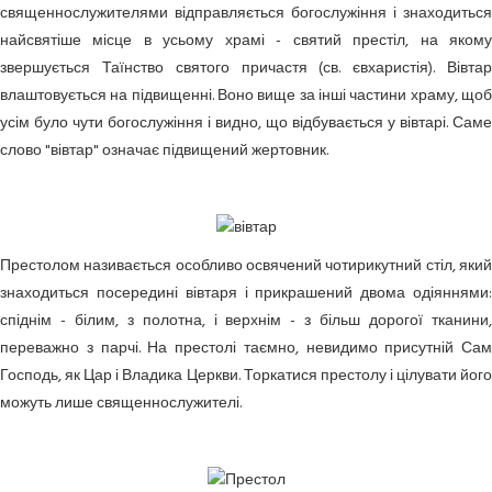
священнослужителями відправляється богослужіння і знаходиться
найсвятіше місце в усьому храмі - святий престіл, на якому
звершується Таїнство святого причастя (св. євхаристія). Вівтар
влаштовується на підвищенні. Воно вище за інші частини храму, щоб
усім було чути богослужіння і видно, що відбувається у вівтарі. Саме
слово "вівтар" означає підвищений жертовник.
Престолом
називається особливо освячений чотирикутний стіл, яки
знаходиться посередині вівтаря і прикрашений двома одіяннями:
спіднім - білим, з полотна, і верхнім - з більш дорогої тканини,
переважно з парчі. На престолі таємно, невидимо присутній Сам
Господь, як Цар і Владика Церкви. Торкатися престолу і цілувати його
можуть лише священнослужителі.