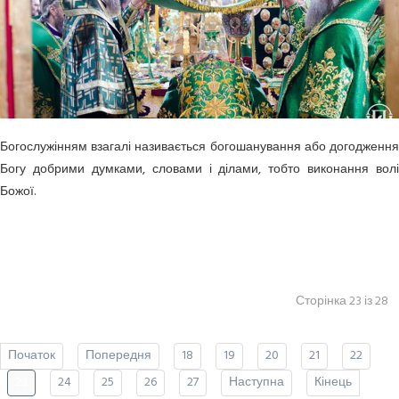
Богослужінням взагалі називається богошанування або догодження
Богу добрими думками, словами і ділами, тобто виконання волі
Божої.
Сторінка 23 із 28
Початок
Попередня
18
19
20
21
22
23
24
25
26
27
Наступна
Кінець