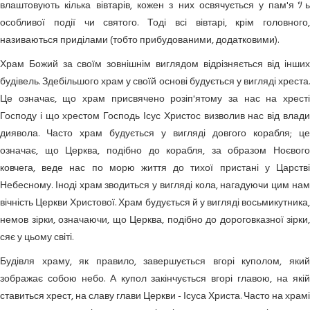
влаштовують кілька вівтарів, кожен з них освячується у пам'яﾂь
особливої події чи святого. Тоді всі вівтарі, крім головного,
називаються приділами (тобто прибудованими, додатковими).
Храм Божий за своїм зовнішнім виглядом відрізняється від інших
будівель. Здебільшого храм у своїй основі будується у вигляді хреста.
Це означає, що храм присвячено розіп'ятому за нас на хресті
Господу і що хрестом Господь Ісус Христос визволив нас
від влад
диявола. Часто храм будується у вигляді довгого корабля; це
означає, що Церква, подібно до корабля, за образом Ноєвого
ковчега, веде нас по морю життя до тихої пристані у Царстві
Небесному. Іноді храм зводиться у вигляді кола, нагадуючи цим нам
вічність Церкви Христової. Храм будується й у вигляді восьмикутника,
немов зірки, означаючи, що Церква, подібно до дороговказної зірки,
сяє у цьому світі.
Будівля храму, як правило, завершується вгорі куполом, який
зображає собою небо. А купол закінчується вгорі главою, на якій
ставиться хрест, на славу глави Церкви - Ісуса Христа. Часто на храмі