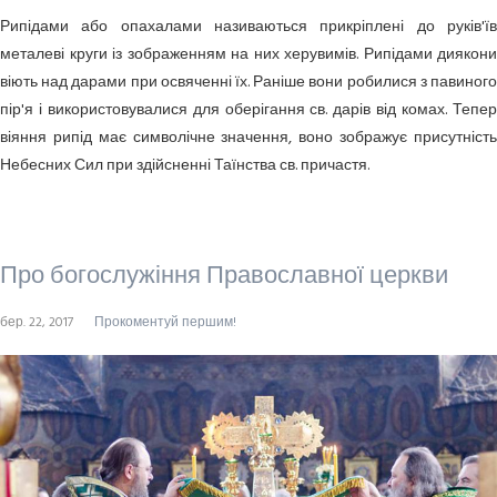
Рипідами
або опахалами називаються прикріплені до руків'ї
металеві круги із зображенням на них херувимів. Рипідами диякони
віють над дарами при освяченні їх. Раніше вони робилися з павиного
пір'я і використовувалися для оберігання св. дарів від комах. Тепер
віяння рипід має символічне значення, воно зображує присутність
Небесних Сил при здійсненні Таїнства св. причастя.
Про богослужіння Православної церкви
бер. 22, 2017
Прокоментуй першим!