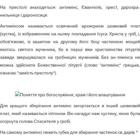
На престолі знаходяться: антимінс, Євангеліє, хрест, дарохра-
нильниця і дароносиця.
Антимінсом
називається освячений архиєреєм шовковий пла
(хустка), із зображенням на ньому покладання Ісуса Христа у гріб, і,
обов'язково, із зашитою на другому його боці частинкою мощей
якогось святого мученика, бо в перші віки християнства літургія
завжди звершувалася на гробницях мучеників. Без ан-тимінса не
можна здійснити Божественної літургії (слово "антимінс" грецьке,
означає "замість престолу").
Для кращого зберігання антимінс загортається в інший шовковий
плат, який називається ілітоном. Він нагадує нам хустину, якою була
огорнута голова Спасителя у гробі.
На самому антимінсі лежить губка для збирання частинок св. дарів. *