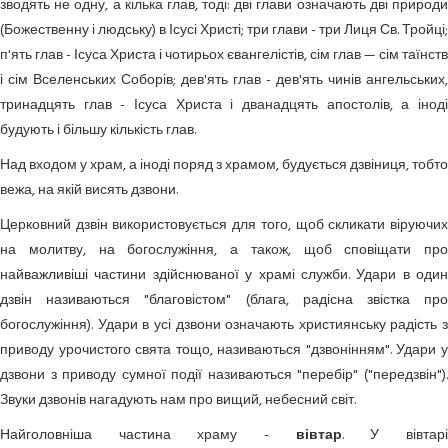
зводять не одну, а кілька глав, тоді: дві глави означають дві природи
(Божественну і людську) в Ісусі Христі; три глави - три Лиця Св. Тройці;
п'ять глав - Ісуса Христа і чотирьох євангелістів, сім глав — сім таїнств
і сім Вселенських Соборів; дев'ять глав - дев'ять чинів ангельських,
тринадцять глав - Ісуса Христа і дванадцять апостолів, а іноді
будують і більшу кількість глав.
Над входом у храм, а іноді поряд з храмом, будується дзвіниця, тобто
вежа, на якій висять дзвони.
Церковний дзвін використовується для того, щоб скликати віруючих
на молитву, на богослужіння, а також, щоб сповіщати про
найважливіші частини здійснюваної у храмі служби. Удари в один
дзвін називаються "благовістом" (блага, радісна звістка про
богослужіння). Удари в усі дзвони означають християнську радість з
приводу урочистого свята тощо, називаються "дзвонінням". Удари у
дзвони з приводу сумної події називаються "перебір" ("передзвін").
Звуки дзвонів нагадують нам про вищий, небесний світ.
Найголовніша частина храму -
вівтар
. У вівтар