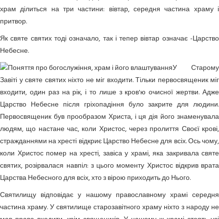
храм ділиться на три частини: вівтар, середня частина храму і
притвор.
Як святе святих тоді означало, так і тепер вівтар означає -Царство
Небесне.
У Старому
Завіті у святе святих ніхто не міг входити. Тільки первосвященик міг
входити, один раз на рік, і то лише з кров'ю очисної жертви. Адже
Царство Небесне після гріхопадіння було закрите для людини.
Первосвященик був прообразом Христа, і ця дія його знаменувала
людям, що настане час, коли Христос, через пролиття Своєї крові,
стражданнями на хресті відкриє Царство Небесне для всіх. Ось чому,
коли Христос помер на хресті, завіса у храмі, яка закривала святе
святих, розірвалася навпіл: з цього моменту Христос відкрив врата
Царства Небесного для всіх, хто з вірою приходить до Нього.
Святилищу відповідає у нашому православному храмі середня
частина храму. У святилище старозавітного храму ніхто з народу не