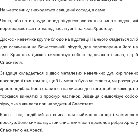
На жертовнику знаходяться священні сосуди, а саме:
Чаша,
або потир, куди перед літургією вливається вино з водою, які
перетворюються потім, під час літургії, на кров Христову.
Дискос
- невелике кругле блюдо на підставці. На нього кладеться хлі
для освячення на Божественній літургії, для перетворення його на
тіло Христове. Дискос символізує собою одночасно і ясла, і гріб
Спасителя.
Звіздиця
складається з двох металевих невеликих дуг, скріплени
посередині гвинтом так, щоб їх можна було чи скласти,
чи розсунут
хрестоподібно. Вона ставиться на дискосі для того, щоб покрівець не
торкався вийнятих з проскур частинок. Звіздиця символізує собою
зірку, яка з'явилася при народженні Спасителя.
Копіє
- ніж, подібний до списа, для виймання агнця і частинок з
проскур. Воно символізує той спис, яким воїн проколов ребра Христу
Спасителю на Хресті.