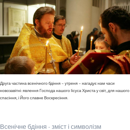
Друга частина всенічного бдіння – утреня – нагадує нам часи
новозавітні: явлення Господа нашого Іісуса Христа у світ, для нашого
спасіння, і Його славне Воскресіння.
Всенічне бдіння - зміст і символізм