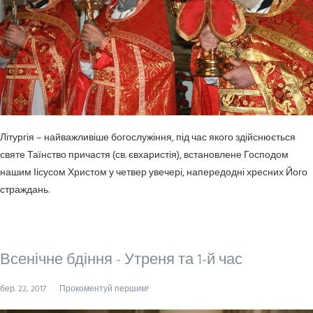
Літургія – найважливіше богослужіння, під час якого здійснюється
святе Таїнство причастя (св. євхаристія), встановлене Господом
нашим Іісусом Христом у четвер увечері, напередодні хресних Його
страждань.
Всенічне бдіння - Утреня та 1-й час
бер. 22, 2017
Прокоментуй першим!