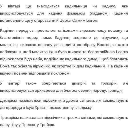
У вівтарі ще знаходиться кадильниця чи кадило, яке
використовується для кадіння фіміамом (ладаном). Кадіння
встановлено ще у старозавітній Церкві Самим Богом.
Кадіння перед св. престолом та іконами виражає нашу пошану та
благоговіння перед ними. Кадіння, звернене до віруючих, що
моляться, виражає пошану до людини як образу Божого, а також
побажання, щоб молитва їхня була щирою та благоговійною і легко
підносилася б до неба, подібно до кадильного диму, і щоб благодать
Божа так осіняла віруючих, як огортає їх дим кадильний. На кадіння
віруючі повинні відповідати поклоном.
У вівтарі також зберігаються дикирій та трикирій, які
використовуються архиєреєм для благословення народу, і рипіди.
Дикирієм
називається підсвічник з двома свічами, які символізуют
дві природи в Ісусі Христі - Божественну і людську.
Трикирієм
називається підсвічник з трьома свічами, які символізуют
нашу віру у Пресвяту Тройцю.