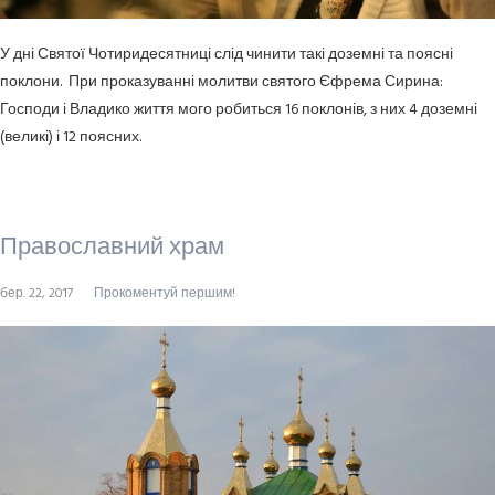
У дні Святої Чотиридесятниці слід чинити такі доземні та поясні
поклони. При проказуванні молитви святого Єфрема Сирина:
Господи і Владико життя мого робиться 16 поклонів, з них 4 доземні
(великі) і 12 поясних.
Православний храм
бер. 22, 2017
Прокоментуй першим!