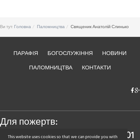
Ви тут:
Головна
Паломництва
Священик Анатолій Слинько
ПАРАФІЯ
БОГОСЛУЖІННЯ
НОВИНИ
ПАЛОМНИЦТВА
КОНТАКТИ
Для пожертв:
Приватбанк
4149 4393 0083 7501
This website uses cookies so that we can provide you with