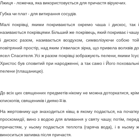
Лжиця
- ложечка, яка використовується для причастя віруючих.
Губка
чи плат - для витирання сосудів.
Малі покрівці, якими покриваються окремо чаша і дискос, так і
називаються покрівцями. Більший же покрівець, який покриває і чашу
і дискос разом, називається воздухом, символізуючи собою той
повітряний простір, над яким з'явилася зірка, що привела волхвів до
ясел Спасителя. Усі ж разом покрівці зображують пелени, якими Ісус
Христос був сповитий при народженні, а так само і Його поховальні
пелени (плащаницю).
До всіх цих священних предметів нікому не можна доторкатися, крім
єпископів, священиків і диякоﾽів.
На жертовнику ще знаходиться ківш, в якому подається, на початку
проскомидії, вино з водою для вливання у святу чашу; потім, перед
причастям, у ньому подається теплота (гаряча вода), і в ньому ж
виноситься запивка після причастя.