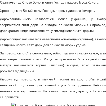
Євангеліє
- це Слово Боже, вчення Господа нашого Ісуса Христа.
Хрест
- це меч Божий, яким Господь переміг диявола і смерть.
Дарохранильницею
називається ковчег (скринька), у яком
зберігаються святі дари на випадок причастя хворих. Як правило,
дарохранильницю виготовляють у вигляді невеличкої церкви.
Дароносицею
називається невеличкий ковчежець (скринька), в яком
священик носить святі дари для причастя хворих удома.
За престолом стоїть семисвічник, тобто підсвічник на сім свічок, а за
ним запрестольний хрест. Місце за престолом біля східної стіни
вівтаря називається горнім (високим) місцем; воно зазвичай
робиться підвищеним.
Ліворуч від престолу, в північній частині вівтаря, стоїть інший
невеликий стіл, також прикрашений з усіх боків одіянням. Цей стіл
називається жертовником. На ньому готуються дари для Таїнства
св. причастя.