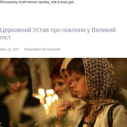
більшому освітленні храму, ніж в інші дні.
Церковний Устав про поклони у Великий
піст
бер. 22, 2017
Прокоментуй першим!