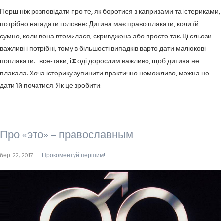
Перш ніж розповідати про те, як боротися з капризами та істериками,
потрібно нагадати головне: Дитина має право плакати, коли їй
сумно, коли вона втомилася, скривджена або просто так. Ці сльози
важливі і потрібні, тому в більшості випадків варто дати малюкові
поплакати. І все-таки, іﾽоді дорослим важливо, щоб дитина не
плакала. Хоча істерику зупинити практично неможливо, можна не
дати їй початися. Як це зробити:
Про «это» – православным
бер. 22, 2017
Прокоментуй першим!