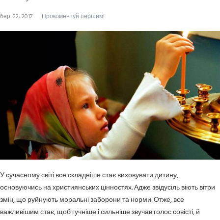
бер. 22, 2017
Прокоментуй першим!
У сучасному світі все складніше стає виховувати дитину,
основуючись на християнських цінностях. Адже звідусіль віють вітри
змін, що руйнують моральні заборони та норми. Отже, все
важливішим стає, щоб гучніше і сильніше звучав голос совісті, й