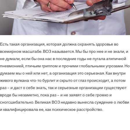
Есть такая организация, которая должна охранять здоровье во
всемирном масштабе. ВОЗ называется. Мы бы про нее и не знали, и
не думали, если бы она нас в последние годы не пугала атипичной
пневмонией, птичьим гриппом и прочими глобальными угрозами. Но
думаем мы о ней или нет, а организация это серьезная. Как внутри
живого вулкана что-то бурлит и скрыто от глаз происходит, а потом
раз – и даст о себе знать, так и серьезные организации существуют
вроде бы незаметно, пока раз – и не заявят о себе громко и
сногсшибательно. Великая ВОЗ недавно вынесла суждение о любви
и квалифицировала ее, как психическое расстройство.