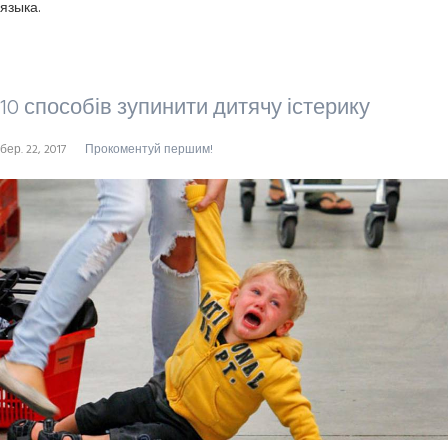
языка.
10 способів зупинити дитячу істерику
бер. 22, 2017
Прокоментуй першим!