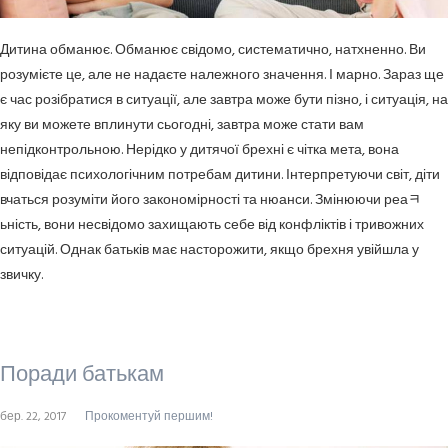
Дитина обманює. Обманює свідомо, систематично, натхненно. Ви
розумієте це, але не надаєте належного значення. І марно. Зараз ще
є час розібратися в ситуації, але завтра може бути пізно, і ситуація, на
яку ви можете вплинути сьогодні, завтра може стати вам
непідконтрольною. Нерідко у дитячої брехні є чітка мета, вона
відповідає психологічним потребам дитини. Інтерпретуючи світ, діти
вчаться розуміти його закономірності та нюанси. Змінюючи реаﾻ
ьність, вони несвідомо захищають себе від конфліктів і тривожних
ситуацій. Однак батьків має насторожити, якщо брехня увійшла у
звичку.
Поради батькам
бер. 22, 2017
Прокоментуй першим!