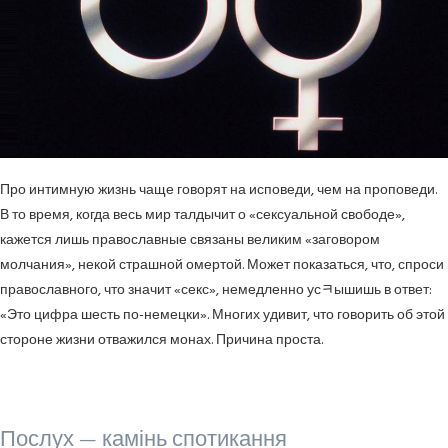
Про интимную жизнь чаще говорят на исповеди, чем на проповеди.
В то время, когда весь мир талдычит о «сексуальной свободе»,
кажется лишь православные связаны великим «заговором
молчания», некой страшной омертой. Может показаться, что, спроси
православного, что значит «секс», немедленно усﾻышишь в ответ:
«Это цифра шесть по-немецки». Многих удивит, что говорить об этой
стороне жизни отважился монах. Причина проста.
Послух — камінь спотикання