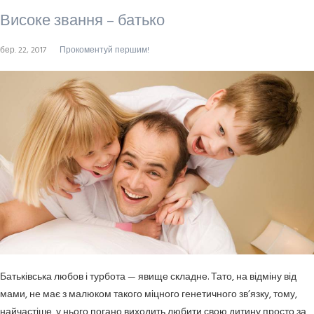
Високе звання – батько
бер. 22, 2017
Прокоментуй першим!
Батьківська любов і турбота — явище складне. Тато, на відміну від
мами, не має з малюком такого міцного генетичного зв’язку, тому,
найчастіше, у нього погано виходить любити свою дитину просто за