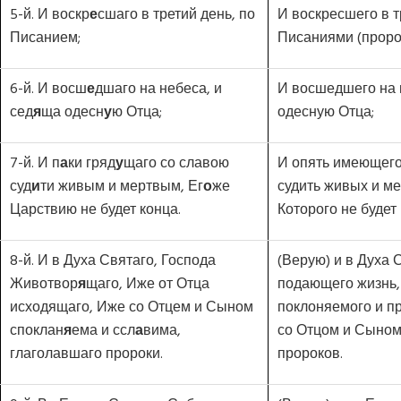
5-й. И воскр
е
сшаго в третий день, по
И воскресшего в т
Писанием;
Писаниями (проро
6-й. И восш
е
дшаго на небеса, и
И восшедшего на 
сед
я
ща одесн
у
ю Отца;
одесную Отца;
7-й. И п
а
ки гряд
у
щаго со славою
И опять имеющего
суд
и
ти живым и мертвым, Ег
о
же
судить живых и ме
Царствию не будет конца.
Которого не будет 
8-й. И в Духа Святаго, Господа
(Верую) и в Духа 
Животвор
я
щаго, Иже от Отца
подающего жизнь,
исходящаго, Иже со Отцем и Сыном
поклоняемого и п
споклан
я
ема и ссл
а
вима,
со Отцом и Сыном
глаголавшаго пророки.
пророков.