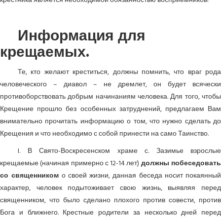
крестника является необходимой обязанностью восприемников!
Информация для
крещаемых.
Те, кто желают креститься, должны помнить, что враг рода
человеческого – диавол – не дремлет, он будет всячески
противоборствовать добрым начинаниям человека. Для того, чтобы
Крещение прошло без особенных затруднений, предлагаем Вам
внимательно прочитать информацию о том, что нужно сделать до
Крещения и что необходимо с собой принести на само Таинство.
I. В Свято-Воскресенском храме с. Зазимье взрослые
крещаемые (начиная примерно с 12-14 лет)
должны побеседоват
со священником
о своей жизни, данная беседа носит покаянный
характер, человек подытоживает свою жизнь, выявляя перед
священником, что было сделано плохого против совести, против
Бога и ближнего. Крестные родители за несколько дней перед