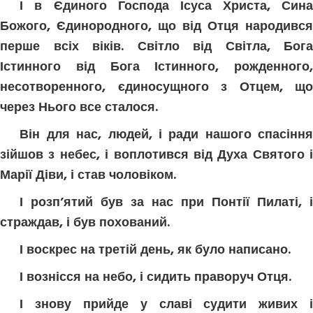
І в Єдиного Господа Ісуса Христа, Сина
Божого, Єдинородного, що від Отця народився
перше всіх віків. Світло від Світла, Бога
Істинного від Бога Істинного, рожденного,
несотворенного, єдиносущного з Отцем, що
через Нього все сталося.
Він для нас, людей, і ради нашого спасіння
зійшов з небес, і воплотився від Духа Святого і
Марії Діви, і став чоловіком.
І розп’ятий був за нас при Понтії Пилаті, і
страждав, і був похований.
І воскрес на третій день, як було написано.
І вознісся на небо, і сидить праворуч Отця.
І знову прийде у славі судити живих і