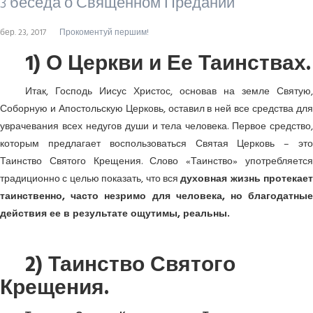
3 беседа о Священном Предании
бер. 23, 2017
Прокоментуй першим!
1) О Церкви и Ее Таинствах.
Итак, Господь Иисус Христос, основав на земле Святую,
Соборную и Апостольскую Церковь, оставил в ней все средства для
уврачевания всех недугов души и тела человека. Первое средство,
которым предлагает воспользоваться Святая Церковь – это
Таинство Святого Крещения. Слово «Таинство» употребляется
традиционно с целью показать, что вся
духовная жизнь протекает
таинственно, часто незримо для человека, но благодатные
действия ее в результате ощутимы, реальны.
2) Таинство Святого
Крещения.