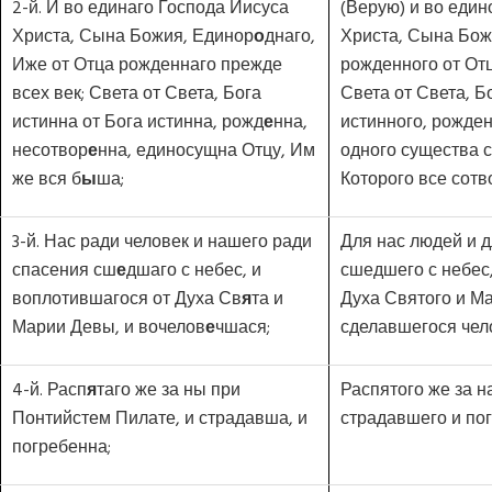
2-й. И во единаго Господа Иисуса
(Верую) и во един
Христа, Сына Божия, Единор
о
днаго,
Христа, Сына Бож
Иже от Отца рожденнаго прежде
рожденного от Отц
всех век; Света от Света, Бога
Света от Света, Б
истинна от Бога истинна, рожд
е
нна,
истинного, рожден
несотвор
е
нна, единосущна Отцу, Им
одного существа с
же вся б
ы
ша;
Которого все сотв
3-й. Нас ради человек и нашего ради
Для нас людей и 
спасения сш
е
дшаго с небес, и
сшедшего с небес
воплотившагося от Духа Св
я
та и
Духа Святого и М
Марии Девы, и вочелов
е
чшася;
сделавшегося чел
4-й. Расп
я
таго же за ны при
Распятого же за н
Понтийстем Пилате, и страдавша, и
страдавшего и пог
погребенна;