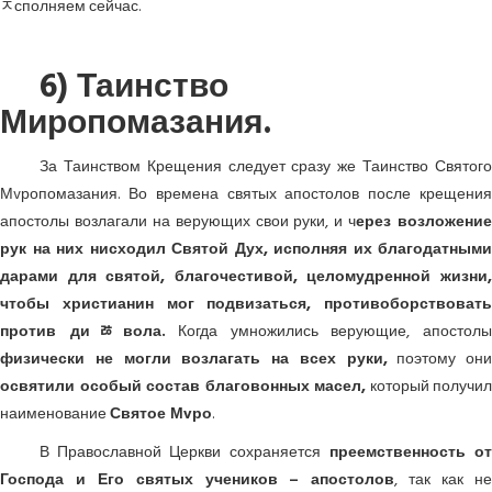
ﾸсполняем сейчас.
6) Таинство
Миропомазания.
За Таинством Крещения следует сразу же Таинство Святого
Мvропомазания. Во времена святых апостолов после крещения
апостолы возлагали на верующих свои руки, и ч
ерез возложение
рук на них нисходил Святой Дух, исполняя их благодатными
дарами для святой, благочестивой, целомудренной жизни,
чтобы христианин мог подвизаться, противоборствовать
против диﾰвола.
Когда умножились верующие, апостол
физически не могли возлагать на всех руки,
поэтому они
освятили особый состав благовонных масел,
который получил
наименование
Святое Мvро
.
В Православной Церкви сохраняется
преемственность о
Господа и Его святых учеников – апостолов
, так как н