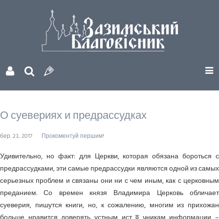
О суевериях и предрассудках
бер. 23, 2017
Прокоментуй першим!
Удивительно, но факт: для Церкви, которая обязана бороться с
предрассудками, эти самые предрассудки являются одной из самых
серьезных проблем и связаны они ни с чем иным, как с церковным
преданием. Со времен князя Владимира Церковь обличает
суеверия, пишутся книги, но, к сожалению, многим из прихожан
больше нравится доверять устным истﾾчникам информации –