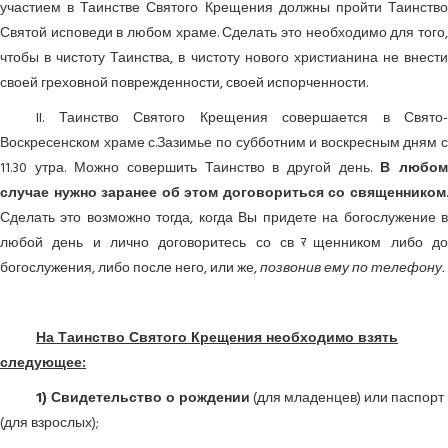
участием в Таинстве Святого Крещения должны пройти Таинство
Святой исповеди в любом храме. Сделать это необходимо для того,
чтобы в чистоту Таинства, в чистоту нового христианина не внести
своей греховной поврежденности, своей испорченности.
II. Таинство Святого Крещения совершается в Свято-
Воскресенском храме с.Зазимье по субботним и воскресным дням с
11.30 утра. Можно совершить Таинство в другой день.
В любо
случае нужно заранее об этом договориться со священником
.
Сделать это возможно тогда, когда Вы придете на богослужение в
любой день и лично договоритесь со свﾏщенником либо до
богослужения, либо после него, или же,
позвонив ему по телефону.
На Таинство Святого Крещения необходимо взять
следующее:
1) Свидетельство о рождении
(для младенцев) или паспорт
(для взрослых);