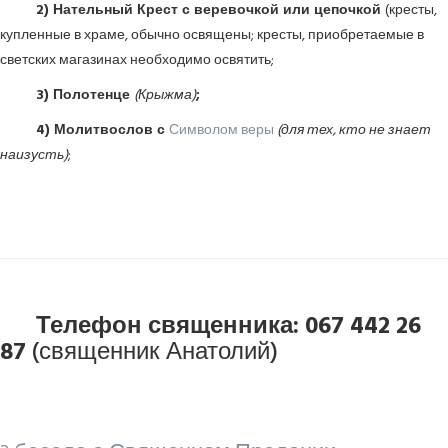
2) Нательный Крест с веревочкой или цепочкой
(кресты,
купленные в храме, обычно освящены; кресты, приобретаемые в
светских магазинах необходимо освятить;
3) Полотенце
(Крыжма)
;
4) Молитвослов с
Символом веры
(для тех, кто не знает
наизусть)
;
Телефон священника: 067 442 26
87
(священник Анатолий)