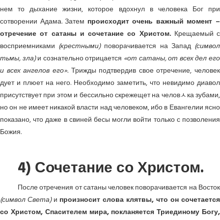
нем то дыхание жизни, которое вдохнул в человека Бог при
сотворении Адама. Затем
происходит очень важный момент 
отречение от сатаны и сочетание со Христом.
Крещаемый с
восприемниками
(крестными)
поворачивается на Запад
(симво
тьмы, зла)
и сознательно отрицается
«от сатаны, от всех дел ег
и всех ангелов его».
Трижды подтвердив свое отречение, человек
дует и плюет на него. Необходимо заметить, что невидимо диавол
присутствует при этом и бессильно скрежещет на человﾵка зубами,
но он не имеет никакой власти над человеком, ибо в Евангелии ясно
показано, что даже в свиней бесы могли войти только с позволения
Божия.
4) Сочетание со Христом.
После отречения от сатаны человек поворачивается на Восток
(символ Света)
и
произносит слова клятвы, что он сочетается
со Христом, Спасителем мира, покланяется Триединому Богу,