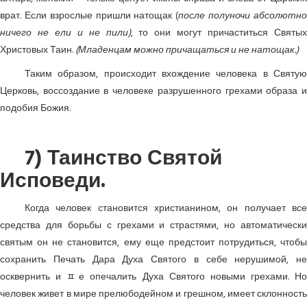
врат. Если взрослые пришли натощак (
после полуночи абсолютн
ничего не ели и не пили)
, то они могут причаститься Святых
Христовых Таин.
(Младенцам можно причащаться и не натощак.)
Таким образом, происходит вхождение человека в Святую
Церковь, воссоздание в человеке разрушенного грехами образа и
подобия Божия.
7) Таинство Святой
Исповеди.
Когда человек становится христианином, он получает все
средства для борьбы с грехами и страстями, но автоматически
святым он не становится, ему еще предстоит потрудиться, чтобы
сохранить Печать Дара Духа Святого в себе нерушимой, не
осквернить и ﾽе опечалить Духа Святого новыми грехами. Но
человек живет в мире прелюбодейном и грешном, имеет склонность