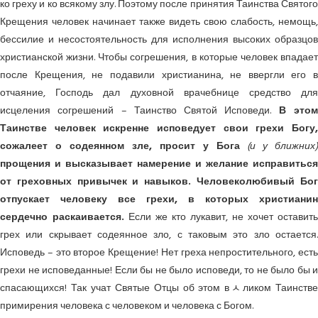
ко греху и ко всякому злу. Поэтому после принятия Таинства Святого
Крещения человек начинает также видеть свою слабость, немощь,
бессилие и несостоятельность для исполнения высоких образцов
христианской жизни. Чтобы согрешения, в которые человек впадает
после Крещения, не подавили христианина, не ввергли его в
отчаяние, Господь дал духовной врачебнице средство для
исцеления согрешений – Таинство Святой Исповеди.
В это
Таинстве человек искренне исповедует свои грехи Богу,
сожалеет о содеянном зле, просит у Бога
(и у ближних)
прощения и высказывает намерение и желание исправиться
от греховных привычек и навыков. Человеколюбивый Бог
отпускает человеку все грехи, в которых христианин
сердечно раскаивается.
Если же кто лукавит, не хочет оставить
грех или скрывает содеянное зло, с таковым это зло остается.
Исповедь – это второе Крещение! Нет греха непростительного, есть
грехи не исповеданные! Если бы не было исповеди, то не было бы и
спасающихся! Так учат Святые Отцы об этом вﾵликом Таинстве
примирения человека с человеком и человека с Богом.