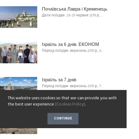
Почаївська Лавра і Кременець
Дати поїздки: 28-29 червня 2019 р.,…
Ізраїль за 6 днів. ЕКОНОМ
Період поїздки: вересень 2019 р., 6…
Ізраїль за 7 днів
Період поїздки: вересень 2019 р., 7…
This website uses cookies so that we can provide you with
the best user experience
(Cookies Policy)
.
Ізраїль за 8 днів
CONTINUE
Період поїздки: вересень 2019 р., 8…