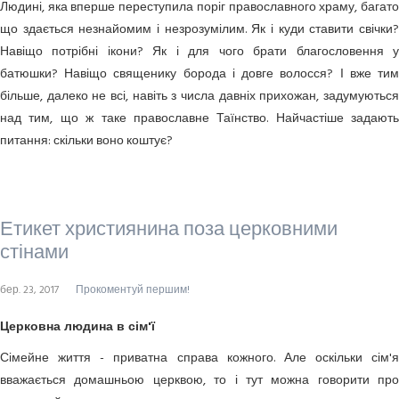
Людині, яка вперше переступила поріг православного храму, багато
що здається незнайомим і незрозумілим. Як і куди ставити свічки?
Навіщо потрібні ікони? Як і для чого брати благословення у
батюшки? Навіщо священику борода і довге волосся? І вже тим
більше, далеко не всі, навіть з числа давніх прихожан, задумуються
над тим, що ж таке православне Таїнство. Найчастіше задають
питання: скільки воно коштує?
Етикет християнина поза церковними
стінами
бер. 23, 2017
Прокоментуй першим!
Церковна людина в сім'ї
Сімейне життя - приватна справа кожного. Але оскільки сім'я
вважається домашньою церквою, то і тут можна говорити про