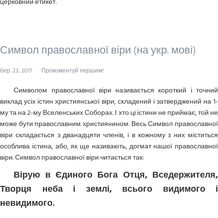
церковний етикет.
Символ православної віри (на укр. мові)
бер. 23, 2017
Прокоментуй першим!
Символом православної віри називається короткий і точний
виклад усіх істин християнської віри, складений і затверджений на 1-
му та на 2-му Вселенських Соборах. І хто ці істини не приймає, той не
може бути православним християнином. Весь Символ православної
віри складається з дванадцяти членів, і в кожному з них міститься
особлива істина, або, як ще називають, догмат нашої православної
віри. Символ православної віри читається так:
Вірую в Єдиного Бога Отця, Вседержителя,
Творця неба і землі, всього видимого і
невидимого.