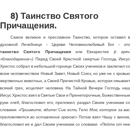
8) Таинство Святого
Причащения.
Самое великое и преславное Таинство, которое оставил в
духовной Лечебнице – Церкви Человеколюбивый Бог – это
таинство Святого Причащения
или Евхаристия
(с греч
«благодарение»).
Перед Своей Крестной смертью Господь Иисус
Христос собрал в небольшой горнице Своих учеников и заключил со
всем человечеством Новый Завет, Новый Союз, но уже не с кровью
жертвенных животных, а Своей Пречистой Кровью, которая омывает
всякий грех, исцеляет человека. На Тайной Вечери Господь наш
Иисус Христос взял в Святые Свои и Пренепорочные, Божественные
руки хлеб, благословил его, преломил, раздал Своим ученикам со
словами:
«Приимите, ядите! Сие есть Тело Мое, которое за ва
преломляется во оставление грехов!»
Потом взял Чашу с вином,
благословил ее и дал Своим ученикам со словами:
«Пейте от не