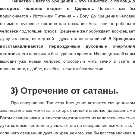
Таинство Святого Крещения – это Таинство, с помощью
которого человек входит в Церковь
. Человек как б
подключается к Источнику Питания – к Богу. До Крещения человек
не имеет духовных органов для познания Бога, они погребены в
человеке под толщей грехов. Крещение же пробуждает, воскрешает
душу человека, из мертвой – душа становится живой.
В Крещени
восстанавливаются первозданные духовные очертания
человека
, его первичная богозданная красота. Из крещальной воды
выходит уже новый человек, способный жить вечно в свете, в
праведности, в добре, в любви, в святом благочестии.
3) Отречение от сатаны.
При совершении Таинства Крещения читаются священником
заклинательные молитвы, в которых силой и властью, дарованными
Богом священникам и епископам,изгоняются из человека нечистые
духи, которые постоянно увлекают его на совершение всякого зла. ﾟ
осле чего священник дует на крещаемого, как бы восстанавливая в