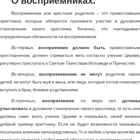
О восприемниках.
Восприемники или крестные родители – это православные
христиане, которые обязуются принимать участие в духовном
становлении своего крестника. Конечно, это накладывает
определенные обязанности на восприемников.
Во-первых,
восприемник должен быть
православным
христианином, должен стремиться жить согласно учению Церкви,
регулярно приступать к Святым Таинствам Исповеди и Причастия.
Во-вторых,
восприемниками не могут
родители свои
детей, не могут быть муж и жена, или лица, которые потом пожелают
вступить в брак, близкие родственники.
В-третьих,
восприемники
по мере сил
должны
участвовать
в духовном становлении своего крестника, то есть они
должны сами знать учение Церкви и показывать своей жизнью
добрый пример крестнику. Если не будет возможности оказывать
посильное влияние непосредственно, ﾂо в любом случае молитва за