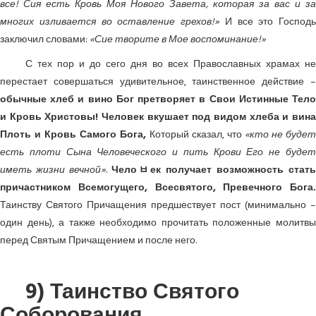
все! Сия есть Кровь Моя Нового Завета, которая за вас и за
многих изливается во оставление грехов!»
И все это Господь
заключил словами:
«Сие творите в Мое воспоминание!»
С тех пор и до сего дня во всех Православных храмах не
перестает совершаться удивительное, таинственное действие –
обычные хлеб и вино Бог претворяет в Свои Истинные Тело
и Кровь Христовы! Человек вкушает под видом хлеба и вина
Плоть и Кровь Самого Бога,
Который сказал, что
«кто не буде
есть плоти Сына Человеческого и пить Крови Его не будет
иметь жизни вечной».
Челоﾲек получает возможность стать
причастником Всемогущего, Всесвятого, Превечного Бога.
Таинству Святого Причащения предшествует пост (минимально –
один день), а также необходимо прочитать положенные молитвы
перед Святым Причащением и после него.
9) Таинство Святого
Соборования.