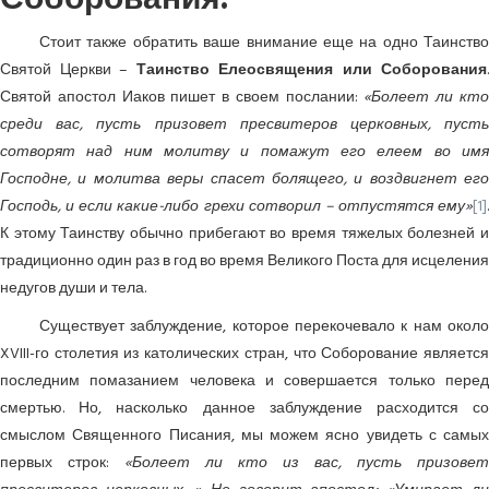
Стоит также обратить ваше внимание еще на одно Таинство
Святой Церкви –
Таинство Елеосвящения или Соборования
.
Святой апостол Иаков пишет в своем послании:
«Болеет ли кт
среди вас, пусть призовет пресвитеров церковных, пусть
сотворят над ним молитву и помажут его елеем во имя
Господне, и молитва веры спасет болящего, и воздвигнет его
Господь, и если какие-либо грехи сотворил – отпустятся ему»
[1]
.
К этому Таинству обычно прибегают во время тяжелых болезней и
традиционно один раз в год во время Великого Поста для исцеления
недугов души и тела.
Существует заблуждение, которое перекочевало к нам около
XVIII-го столетия из католических стран, что Соборование является
последним помазанием человека и совершается только перед
смертью. Но, насколько данное заблуждение расходится со
смыслом Священного Писания, мы можем ясно увидеть с самых
первых строк:
«Болеет ли кто из вас, пусть призовет