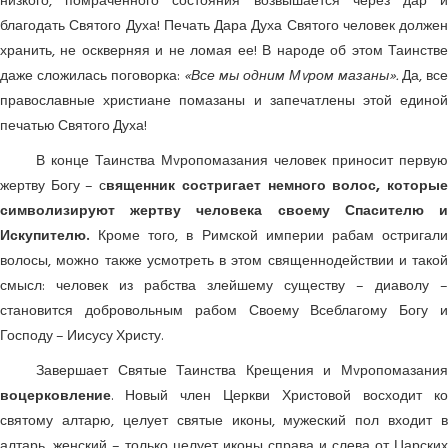
низкого, помраченного состояния возвышается через дар и
благодать Святого Духа! Печать Дара Духа Святого человек должен
хранить, не оскверняя и не ломая ее! В народе об этом Таинстве
даже сложилась поговорка:
«Все мы одним Мvром мазаны».
Да, все
православные христиане помазаны и запечатлены этой единой
печатью Святого Духа!
В конце Таинства Мvропомазания человек приносит первую
жертву Богу – с
вященник состригает немного волос, которы
символизируют жертву человека своему Спасителю и
Искупителю.
Кроме того, в Римской империи рабам остригали
волосы, можно также усмотреть в этом священнодействии и такой
смысл: человек из рабства злейшему существу – диаволу –
становится добровольным рабом Своему Всеблагому Богу и
Господу – Иисусу Христу.
Завершает Святые Таинства Крещения и Мvропомазания
воцерковление
. Новый член Церкви Христовой восходит ко
святому алтарю, целует святые иконы, мужеский пол входит в
алтарь, женский – только целует иконы справа и слева от Царских