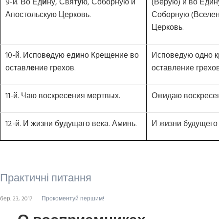
9-й. Во Ед
и
ну, Свят
у
ю, Соборную и
(Верую) и во Един
Апостольскую Церковь.
Соборную (Вселен
Церковь.
10-й. Испов
е
дую ед
и
но Крещение во
Исповедую одно 
оставл
е
ние грехов.
оставление грехов
11-й. Чаю воскрес
е
ния мертвых.
Ожидаю воскресе
12-й. И жизни б
у
дущаго века. Аминь.
И жизни будущего 
Практичні питання
бер. 23, 2017
Прокоментуй першим!