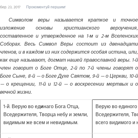
бер. 23, 2017
Прокоментуй першим!
Символом веры называется краткое и точное
изложение основы христианского вероучения,
составленное и утвержденное на 1-м и 2-м Вселенских
Соборах. Весь Символ Веры состоит из двенадцати
членов, и в каждом из них содержится особая истина, или,
как еще называют, догмат нашей православной веры. 1-й
член говорит о Боге Отце, 2-й по 7-й члены говорят о
Боге Сыне, 8-й — о Боге Духе Святом, 9-й — о Церкви, 10-й
— о крещении, 11-й и 12-й — о воскресении мертвых и о
вечной жизни.
1-й. Верую во ед
и
наго Бога Отца,
Верую во единого 
Вседержителя, Творца небу и земли,
Вседержителя, Тво
видимым же всем и невидимым.
всего видимого и 