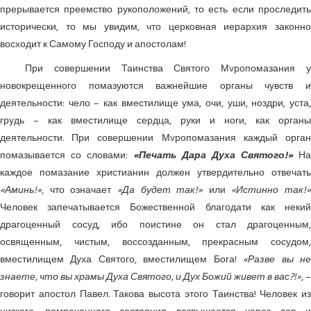
прерывается преемство рукоположений, то есть если проследить
исторически, то мы увидим, что церковная иерархия законно
восходит к Самому Господу и апостолам!
При совершении Таинства Святого Мvропомазания у
новокрещенного помазуются важнейшие органы чувств и
деятельности: чело – как вместилище ума, очи, уши, ноздри, уста,
грудь – как вместилище сердца, руки и ноги, как органы
деятельности. При совершении Мvропомазания каждый орган
помазывается со словами:
«Печать Дара Духа Святого!»
На
каждое помазание христианин должен утвердительно отвечать
«Аминь!»
, что означает
«Да будет так!»
или
«Истинно так!»
Человек запечатывается Божественной благодати как некий
драгоценный сосуд, ибо поистине он стал драгоценным,
освященным, чистым, воссозданным, прекрасным сосудом,
вместилищем Духа Святого, вместилищем Бога!
«Разве вы н
знаете, что вы храмы Духа Святого, и Дух Божий живет в вас?!»
, –
говорит апостол Павел. Такова высота этого Таинства! Человек из