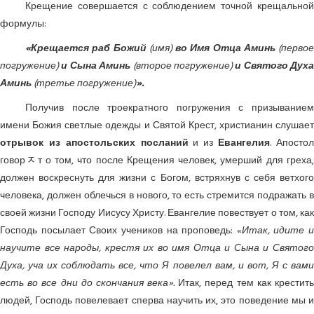
Крещение совершается с соблюдением точной крещальной
формулы:
«Крещается раб Божий
(имя)
во Имя Отца Аминь
(первое
погружение)
и Сына Аминь
(второе погружение)
и Святого Духа
Аминь
(третье погружение)
».
Получив после троекратного погружения с призыванием
имени Божия светлые одежды и Святой Крест, христианин слушает
отрывок из апостольских посланий
и из
Евангелия
. Апосто
говорﾸт о том, что после Крещения человек, умерший для греха,
должен воскреснуть для жизни с Богом, встряхнув с себя ветхого
человека, должен облечься в нового, то есть стремится подражать в
своей жизни Господу Иисусу Христу. Евангелие повествует о том, как
Господь посылает Своих учеников на проповедь: «
Итак, идите и
научите все народы, крестя их во имя Отца и Сына и Святого
Духа, уча их соблюдать все, что Я повелел вам, и вот, Я с вами
есть во все дни до скончания века».
Итак, перед тем как крестит
людей, Господь повелевает сперва научить их, это поведение мы и