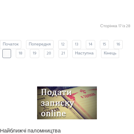
Сторінка 17 із 28
Початок
Попередня
12
13
14
15
16
17
18
19
20
21
Наступна
Кінець
Найближчі паломництва