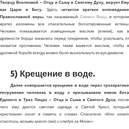
Творцу Вселенной – Отцу и Сыну и Святому Духу, верует Ему
как Царю и Богу.
Здесь ч
итается краткое исповедани
Православной веры
, так называемый
Символ Веры
, в которо
кратко изложены все спасительные богооткровенные истины.
Человек помазывается освященным маслом (елеем), как в
древности борцы мазались перед поединком, чтобы ускользать от
захватов противника. Человек также мажется маслом, чтобы в
духовной борьбе всегда можно было выскользнуть из рук диавола.
5) Крещение в воде.
Далее совершается крещение в воде через троекратное
погружение человека в воду с призыванием имени Бога
Единого в Трех Лицах – Отца и Сына и Святого Духа
, посл
чего ему дается светлая одежда и Святой Крест, который
христианин носит в память о словах Спасителя:
«Кто хочет
спастись, возьми крест свой и следуй за Мною».