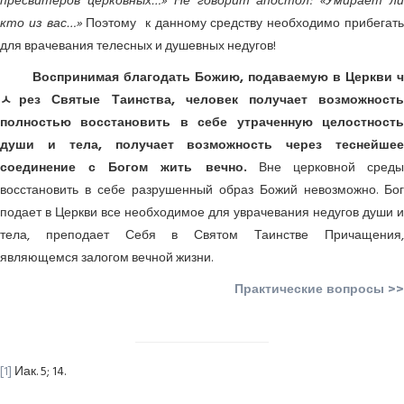
пресвитеров церковных…» Не говорит апостол: «Умирает ли
кто из вас…»
Поэтому к данному средству необходимо прибегат
для врачевания телесных и душевных недугов!
Воспринимая благодать Божию, подаваемую в Церкви ч
ﾵрез Святые Таинства, человек получает возможность
полностью восстановить в себе утраченную целостность
души и тела, получает возможность через теснейшее
соединение с Богом жить вечно.
Вне церковной сред
восстановить в себе разрушенный образ Божий невозможно. Бог
подает в Церкви все необходимое для уврачевания недугов души и
тела, преподает Себя в Святом Таинстве Причащения,
являющемся залогом вечной жизни.
Практические вопросы >>
[1]
Иак. 5; 14.