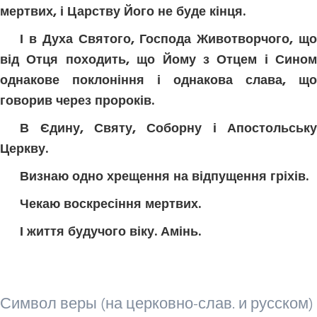
мертвих, і Царству Його не буде кінця.
І в Духа Святого, Господа Животворчого, що
від Отця походить, що Йому з Отцем і Сином
однакове поклоніння і однакова слава, що
говорив через пророків.
В Єдину, Святу, Соборну і Апостольську
Церкву.
Визнаю одно хрещення на відпущення гріхів.
Чекаю воскресіння мертвих.
І життя будучого віку. Амінь.
Символ веры (на церковно-слав. и русском)