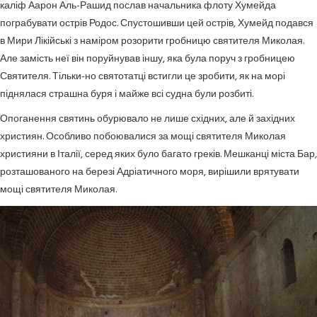
каліф Аарон Аль-Рашид послав начальника флоту Хумейда
пограбувати острів Родос. Спустошивши цей острів, Хумейд подався
в Мири Лікійські з наміром розорити гробницю святителя Миколая.
Але замість неї він поруйнував іншу, яка була поруч з гробницею
Святителя. Тільки-но святотатці встигли це зробити, як на морі
піднялася страшна буря і майже всі судна були розбиті.
Опоганення святинь обурювало не лише східних, але й західних
християн. Особливо побоювалися за мощі святителя Миколая
християни в Італії, серед яких було багато греків. Мешканці міста Бар,
розташованого на березі Адріатичного моря, вирішили врятувати
мощі святителя Миколая.