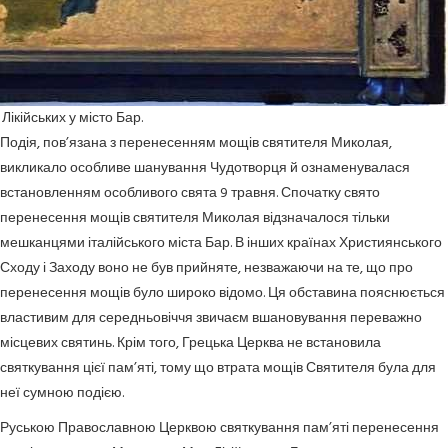
ікійських у місто Бар.
Подія, пов’язана з перенесенням мощів святителя Миколая,
викликало особливе шанування Чудотворця й ознаменувалася
встановленням особливого свята 9 травня. Спочатку свято
перенесення мощів святителя Миколая відзначалося тільки
мешканцями італійського міста Бар. В інших країнах Християнського
Сходу і Заходу воно не був прийняте, незважаючи на те, що про
перенесення мощів було широко відомо. Ця обставина пояснюється
властивим для середньовіччя звичаєм вшановування переважно
місцевих святинь. Крім того, Грецька Церква не встановила
святкування цієї пам’яті, тому що втрата мощів Святителя була для
неї сумною подією.
Руською Православною Церквою святкування пам’яті перенесення