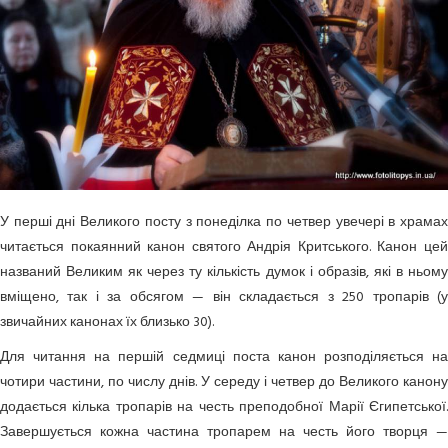
У перші дні Великого посту з понеділка по четвер увечері в храмах
читається покаянний канон святого Андрія Критського. Канон цей
названий Великим як через ту кількість думок і образів, які в ньому
вміщено, так і за обсягом — він складається з 250 тропарів (у
звичайних канонах їх близько 30).
Для читання на першій седмиці поста канон розподіляється на
чотири частини, по числу днів. У середу і четвер до Великого канону
додається кілька тропарів на честь преподобної Марії Єгипетської.
Завершується кожна частина тропарем на честь його творця —