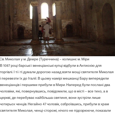
Св. Миколая у м. Демре (Туреччина) – колишнє м. Міри
В 1087 році барські і венеціанські купці відбули в Антиохію для
торгівлі. І ті і ті думали дорогою назад взяти мощі святителя Миколая
і перевезти їх до Італії. В цьому намірі мешканці Бару випередили
венеціанців і першими прибули в Мири. Наперед були послані два
чоловіки, які, повернувшись, повідомили, що в місті – все тихо, а в
церкві, де перебуває найбільша святиня, вони зустріли лише
чотирьох ченців. Негайно 47 чоловік, озброївшись, прибули в храм
святителя Миколая, ченці-сторожі, нічого не підозрюючи, показали