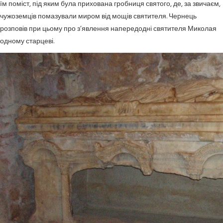
їм поміст, під яким була прихована гробниця святого, де, за звичаєм,
чужоземців помазували миром від мощів святителя. Чернець
розповів при цьому про з’явлення напередодні святителя Миколая
одному старцеві.