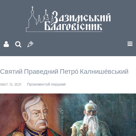
Святий Праведний Петро́ Калнише́вський
лист. 13, 2021
Прокоментуй першим!