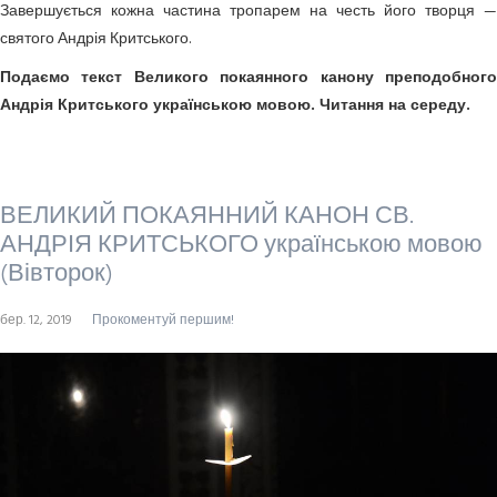
Завершується кожна частина тропарем на честь його творця —
святого Андрія Критського.
Подаємо текст Великого покаянного канону преподобного
Андрія Критського українською мовою. Читання на середу.
ВЕЛИКИЙ ПОКАЯННИЙ КАНОН СВ.
АНДРІЯ КРИТСЬКОГО українською мовою
(Вівторок)
бер. 12, 2019
Прокоментуй першим!