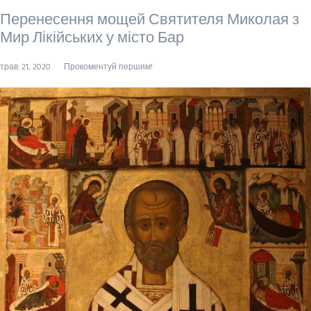
Перенесення мощей Святителя Миколая з
Мир Лікійських у місто Бар
трав. 21, 2020
Прокоментуй першим!