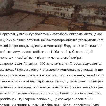
Саркофаг, у якому був похований святитель Миколай. Місто Демре.
В цьому видінні Святитель наказував бережливіше утримувати його
мощі. Ця розповідь надихнула мешканців Бару; вони побачили для
себе в цьому явленні побажання і ніби вказівку Святого. Щоб
полегшити свої дії, вони відкрили ченцям свої наміри і
запропонували їм викуп – 300 золотих монет. Сторожі відмовилися
від грошей і хотіли сповістити місцевих мешканців про нещастя, що
їм загрожує. Але прибульці зв’язали їх і поставили коло дверей своїх
сторожів. Вони розбили церковний поміст, під яким була гробниця з
мощами. У цій справі особливою ревністю вирізнявся юнак Матфей,
який бажав якнайшвидше знайти мощі Святителя. У нетерпінні він
розбив кришку і баряни побачили, що саркофаг наповнений
запашним святим миром. Співвітчизники барян, пресвітери Лупп і