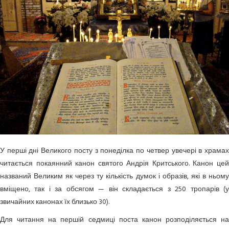
У перші дні Великого посту з понеділка по четвер увечері в храмах
читається покаянний канон святого Андрія Критського. Канон цей
названий Великим як через ту кількість думок і образів, які в ньому
вміщено, так і за обсягом — він складається з 250 тропарів (у
звичайних канонах їх близько 30).
Для читання на першій седмиці поста канон розподіляється на