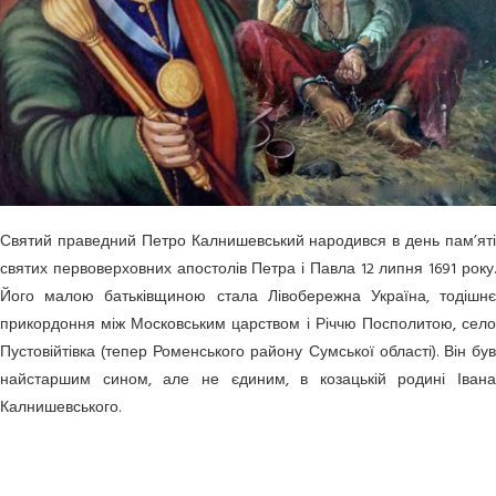
Святий праведний Петро Калнишевський народився в день пам’яті
святих первоверховних апостолів Петра і Павла 12 липня 1691 року.
Його малою батьківщиною стала Лівобережна Україна, тодішнє
прикордоння між Московським царством і Річчю Посполитою, село
Пустовійтівка (тепер Роменського району Сумської області). Він був
найстаршим сином, але не єдиним, в козацькій родині Івана
Калнишевського.