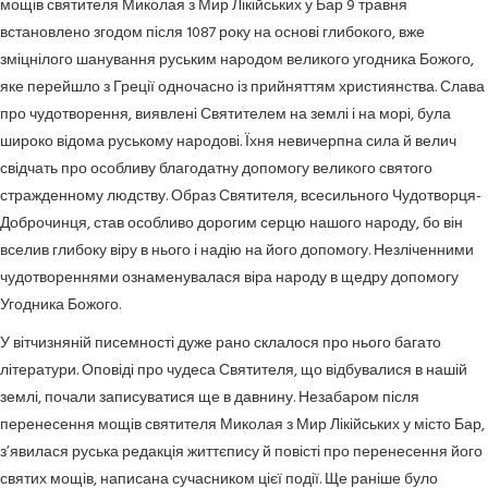
мощів святителя Миколая з Мир Лікійських у Бар 9 травня
встановлено згодом після 1087 року на основі глибокого, вже
зміцнілого шанування руським народом великого угодника Божого,
яке перейшло з Греції одночасно із прийняттям християнства. Слава
про чудотворення, виявлені Святителем на землі і на морі, була
широко відома руському народові. Їхня невичерпна сила й велич
свідчать про особливу благодатну допомогу великого святого
стражденному людству. Образ Святителя, всесильного Чудотворця-
Доброчинця, став особливо дорогим серцю нашого народу, бо він
вселив глибоку віру в нього і надію на його допомогу. Незліченними
чудотвореннями ознаменувалася віра народу в щедру допомогу
Угодника Божого.
У вітчизняній писемності дуже рано склалося про нього багато
літератури. Оповіді про чудеса Святителя, що відбувалися в нашій
землі, почали записуватися ще в давнину. Незабаром після
перенесення мощів святителя Миколая з Мир Лікійських у місто Бар,
з’явилася руська редакція життєпису й повісті про перенесення його
святих мощів, написана сучасником цієї події. Ще раніше було