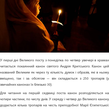
У перші дні Великого посту з понеділка по четвер увечері в храмах
читається покаянний канон святого Андрія Критського. Канон цей
названий Великим як через ту кількість думок і образів, які в ньому
вміщено, так і за обсягом — він складається з 250 тропарів (у
звичайних канонах їх близько 30).
Для читання на першій седмиці поста канон розподіляється на
чотири частини, по числу днів. У середу і четвер до Великого канону
додається кілька тропарів на честь преподобної Марії Єгипетської.