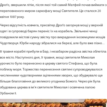
Дроґо, звершили літію, після якої той самий Матфей почав виймати з
переповненого миром саркофагу мощі Святителя. Це сталося 20
квітня 1087 року.
Через відсутність ковчега, пресвітер Дроґо загорнув мощі у верхній
одяг і в супроводі барян переніс їх на корабель. Звільнені ченці
повідомили містові сумну звістку про викрадення іноземцями мощів
Чудотворця. Юрби народу зібралися на березі, але було вже пізно…
8 травня кораблі прибули в Бар, і незабаром радісна звістка облетіла
все місто. Наступного дня, 9 травня, мощі святителя Миколая
урочисто було перенесено в церкву святого Стефана, що була
поблизу моря. Торжество перенесення святині супроводжувалося
численними чудотворними зціленнями хворих, що збуджувало ще
більше благоговіння до великого угодника Божого. Через рік була
збудована церква в ім’я святителя Миколая і освячена папою
Урбаном II.