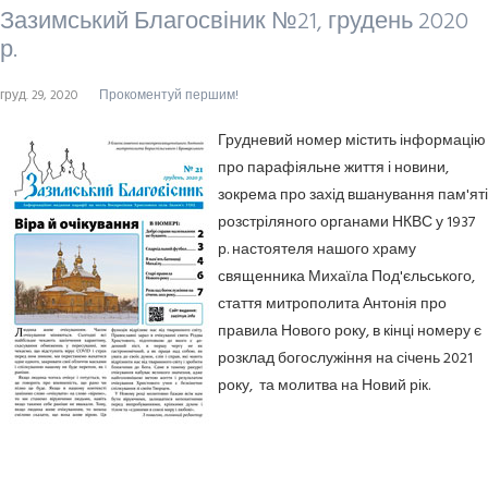
Зазимський Благосвіник №21, грудень 2020
р.
груд. 29, 2020
Прокоментуй першим!
Грудневий номер містить інформацію
про парафіяльне життя і новини,
зокрема про захід вшанування пам'яті
розстріляного органами НКВС у 1937
р. настоятеля нашого храму
священника Михаїла Под'єльського,
стаття митрополита Антонія про
правила Нового року, в кінці номеру є
розклад богослужіння на січень 2021
року, та молитва на Новий рік.