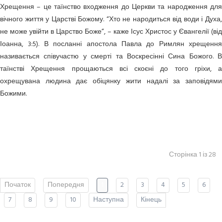
Хрещення – це таїнство входження до Церкви та народження для
вічного життя у Царстві Божому. “Хто не народиться від води і Духа,
не може увійти в Царство Боже”, – каже Ісус Христос у Євангелії (від
Іоанна, 3:5). В посланні апостола Павла до Римлян хрещення
називається співучастю у смерті та Воскресінні Сина Божого. В
таїнстві Хрещення прощаються всі скоєні до того гріхи, а
охрещувана людина дає обіцянку жити надалі за заповідями
Божими.
Сторінка 1 із 28
Початок
Попередня
1
2
3
4
5
6
7
8
9
10
Наступна
Кінець