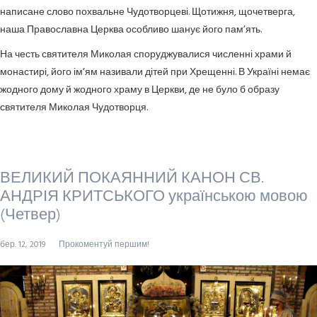
написане слово похвальне Чудотворцеві. Щотижня, щочетверга,
наша Православна Церква особливо шанує його пам’ять.
На честь святителя Миколая споруджувалися численні храми й
монастирі, його ім’ям називали дітей при Хрещенні. В Україні немає
жодного дому й жодного храму в Церкви, де не було б образу
святителя Миколая Чудотворця.
ВЕЛИКИЙ ПОКАЯННИЙ КАНОН СВ.
АНДРІЯ КРИТСЬКОГО українською мовою
(Четвер)
бер. 12, 2019
Прокоментуй першим!