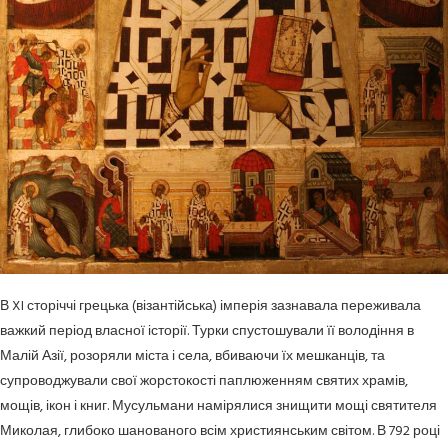
В XI сторіччі грецька (візантійська) імперія зазнавала переживала
важкий період власної історії. Турки спустошували її володіння в
Малій Азії, розоряли міста і села, вбиваючи їх мешканців, та
супроводжували свої жорстокості паплюженням святих храмів,
мощів, ікон і книг. Мусульмани намірялися знищити мощі святителя
Миколая, глибоко шанованого всім християнським світом. В 792 році