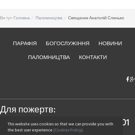
Ви тут:
Головна
Паломництва
Священик Анатолій Слинько
ПАРАФІЯ
БОГОСЛУЖІННЯ
НОВИНИ
ПАЛОМНИЦТВА
КОНТАКТИ
Для пожертв:
Приватбанк
4149 4393 0083 7501
This website uses cookies so that we can provide you with
Монобанк
4441 1144 2142 7590
the best user experience
(Cookies Policy)
.