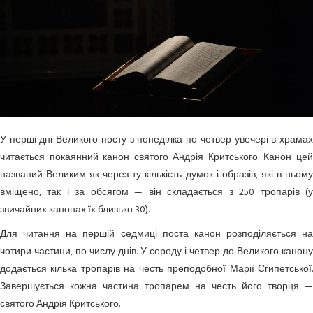
У перші дні Великого посту з понеділка по четвер увечері в храмах
читається покаянний канон святого Андрія Критського. Канон цей
названий Великим як через ту кількість думок і образів, які в ньому
вміщено, так і за обсягом — він складається з 250 тропарів (у
звичайних канонах їх близько 30).
Для читання на першій седмиці поста канон розподіляється на
чотири частини, по числу днів. У середу і четвер до Великого канону
додається кілька тропарів на честь преподобної Марії Єгипетської.
Завершується кожна частина тропарем на честь його творця —
святого Андрія Критського.