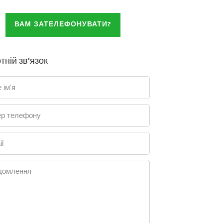
ВАМ ЗАТЕЛЕФОНУВАТИ?
тній зв'язок
 ім'я
р телефону
l
домлення