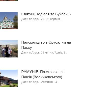
Святині Поділля та Буковини
Дати поїздки: 28 - 29 червня…
Паломництво в Єрусалим на
Пасху
Дати поїздок: 28 квітня, 7 днів/6…
РУМУНІЯ. По стопах прп.
Паїсія (Величковського)
Дати поїздки: 29 квітня - 4…