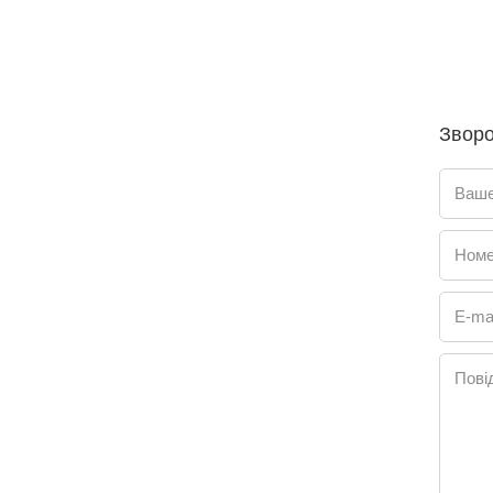
Зворо
Ваше
Номе
E-mai
Пові