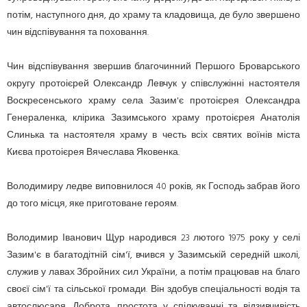
потім, наступного дня, до храму та кладовища, де було звершено
чин відспівування та поховання.
Чин відспівування звершив благочинний Першого Броварського
округу протоієрей Олександр Левчук у співслужінні настоятеля
Воскресенського храму села Зазим'є протоієрея Олександра
Генераленка, клірика Зазимського храму протоієрея Анатолія
Слинька та настоятеля храму в честь всіх святих воїнів міста
Києва протоієрея Вячеслава Яковенка.
Володимиру ледве виповнилося 40 років, як Господь забрав його
до того місця, яке приготоване героям.
Володимир Іванович Щур народився 23 лютого 1975 року у селі
Зазим'є в багатодітній сім'ї, вчився у Зазимській середній школі,
служив у лавах Збройних сил України, а потім працював на благо
своєї сім'ї та сільської громади. Він здобув спеціальності водія та
автослюсаря. Доброта, простота у спілкуванні та відзивчивість