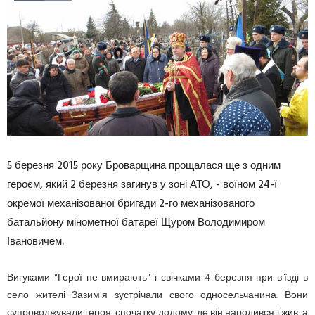
5 березня 2015 року Броварщина прощалася ще з одним
героєм, який 2 березня загинув у зоні АТО, - воїном 24-ї
окремої механізованої бригади 2-го механізованого
батальйону мінометної батареї Щуром Володимиром
Івановичем.
Вигуками "Герої не вмирають" і свічками 4 березня при в'їзді в
село жителі Зазим'я зустрічали свого односельчанина. Вони
супроводжували героя, спочатку додому, де він народився і жив, а