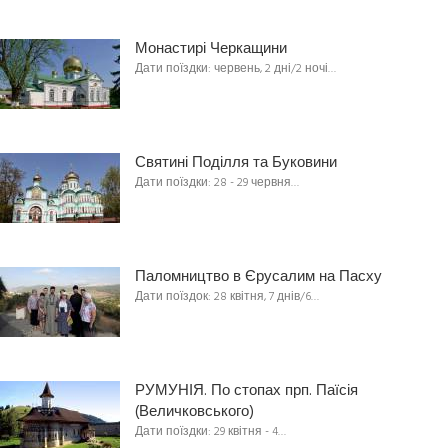
Монастирі Черкащини
Дати поїздки: червень, 2 дні/2 ночі…
Святині Поділля та Буковини
Дати поїздки: 28 - 29 червня…
Паломництво в Єрусалим на Пасху
Дати поїздок: 28 квітня, 7 днів/6…
РУМУНІЯ. По стопах прп. Паїсія
(Величковського)
Дати поїздки: 29 квітня - 4…