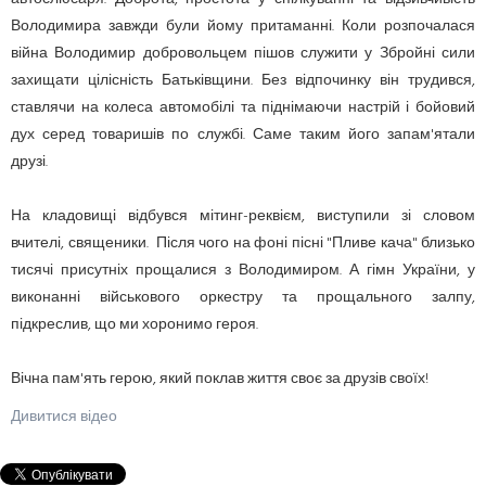
Володимира завжди були йому притаманні. Коли розпочалася
війна Володимир добровольцем пішов служити у Збройні сили
захищати цілісність Батьківщини. Без відпочинку він трудився,
ставлячи на колеса автомобілі та піднімаючи настрій і бойовий
дух серед товаришів по службі. Саме таким його запам'ятали
друзі.
На кладовищі відбувся мітинг-реквієм, виступили зі словом
вчителі, священики. Після чого на фоні пісні "Пливе кача" близько
тисячі присутніх прощалися з Володимиром. А гімн України, у
виконанні військового оркестру та прощального залпу,
підкреслив, що ми хоронимо героя.
Вічна пам'ять герою, який поклав життя своє за друзів своїх!
Дивитися відео