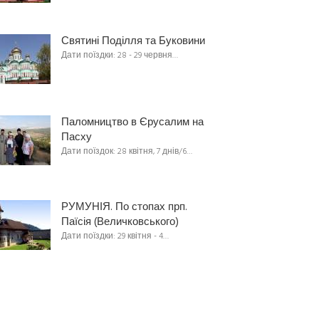
Святині Поділля та Буковини
Дати поїздки: 28 - 29 червня…
Паломництво в Єрусалим на
Пасху
Дати поїздок: 28 квітня, 7 днів/6…
РУМУНІЯ. По стопах прп.
Паїсія (Величковського)
Дати поїздки: 29 квітня - 4…