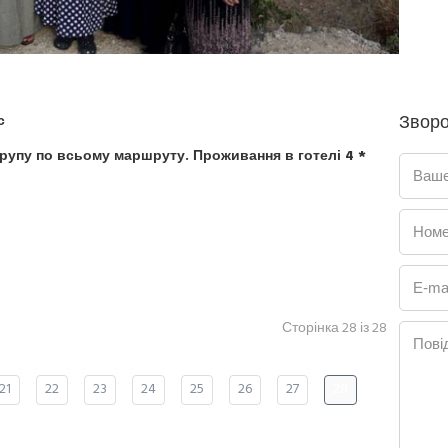
Зворо
с
групу по всьому маршруту.
Проживання в готелі 4 *
Ваше
Номе
E-mai
Сторінка 28 із 28
Пові
21
22
23
24
25
26
27
28