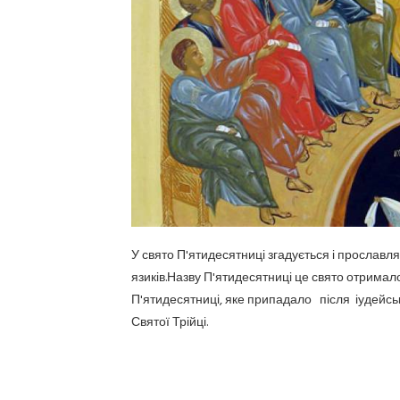
У свято П'ятидесятниці згадується і прославля
язиків.Назву П'ятидесятниці це свято отримало
П'ятидесятниці, яке припадало після іудейсь
Святої Трійці.