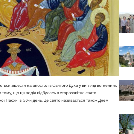
ється зішестя на апостолів Святого Духа у вигляді вогненних
 тому, що ця подія відбулась в старозавітне свято
кої Пасхи в 50-й день. Це свято називається також Днем