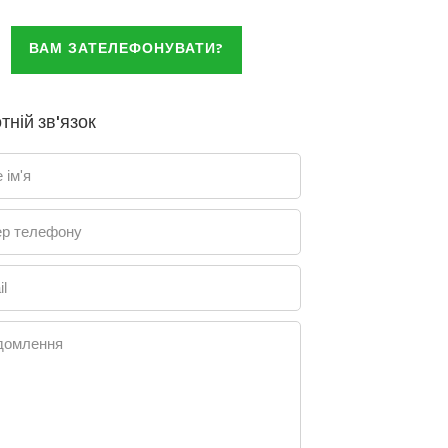
ВАМ ЗАТЕЛЕФОНУВАТИ?
тній зв'язок
 ім'я
р телефону
l
домлення