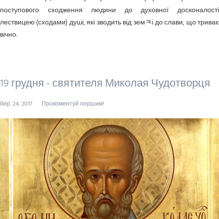
поступового сходження людини до духовної досконалості
лествицею (сходами) душі, які зводить від земﾻі до слави, що триває
вічно.
19 грудня - святителя Миколая Чудотворця
бер. 24, 2017
Прокоментуй першим!