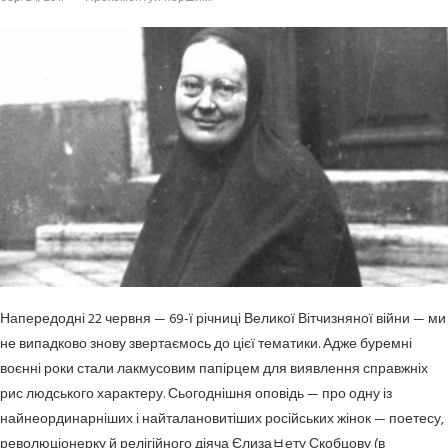
Напередодні 22 червня — 69-ї річниці Великої Вітчизняної війни — ми
не випадково знову звертаємось до цієї тематики. Адже буремні
воєнні роки стали лакмусовим папірцем для виявлення справжніх
рис людського характеру. Сьогоднішня оповідь — про одну із
найнеординарніших і найталановитіших російських жінок — поетесу,
революціонерку й релігійного діяча Єлизаﾲету Скобцову (в