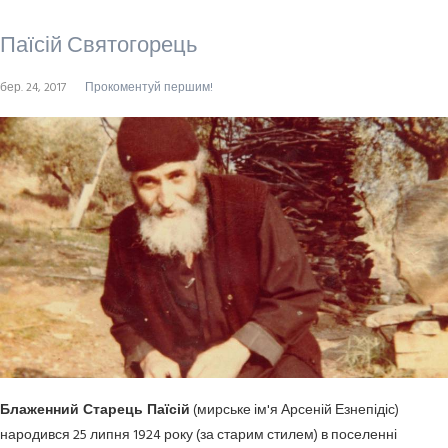
Паїсій Святогорець
бер. 24, 2017
Прокоментуй першим!
Блаженний Старець Паїсій
(мирське ім'я Арсеній Езнепідіс)
народився 25 липня 1924 року (за старим стилем) в поселенні