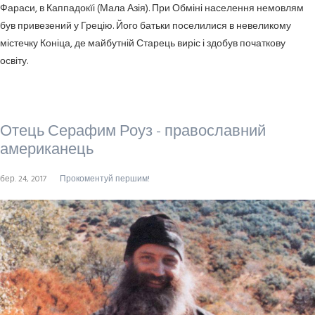
Фараси, в Каппадокїі (Мала Азія). При Обміні населення
немовлям
був привезений у Грецію. Його батьки поселилися в невеликому
містечку Коніца, де майбутній Старець виріс і здобув початкову
освіту.
Отець Серафим Роуз - православний
американець
бер. 24, 2017
Прокоментуй першим!