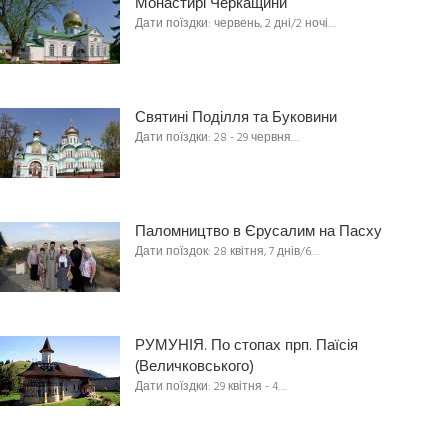
Монастирі Черкащини
Дати поїздки: червень, 2 дні/2 ночі…
Святині Поділля та Буковини
Дати поїздки: 28 - 29 червня…
Паломництво в Єрусалим на Пасху
Дати поїздок: 28 квітня, 7 днів/6…
РУМУНІЯ. По стопах прп. Паїсія
(Величковського)
Дати поїздки: 29 квітня - 4…