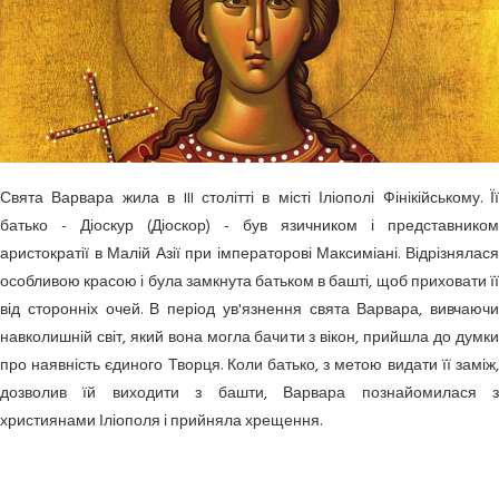
Свята Варвара жила в III столітті в місті Іліополі Фінікійському. Її
батько - Діоскур (Діоскор) - був язичником і представником
аристократії в Малій Азії при імператорові Максиміані. Відрі­знялася
особливою красою і була замкнута батьком в башті, щоб приховати її
від сторонніх очей. В період ув'язнення свята Варвара, вивчаючи
навколишній світ, який вона могла бачити з вікон, прийшла до думки
про наявність єдиного Творця. Коли батько, з метою видати її заміж,
дозволив їй виходити з башти, Варвара познайомилася з
християнами Іліополя і прийняла хрещення.