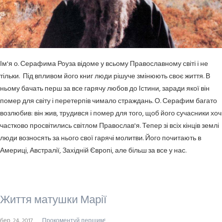
Ім'я о. Серафима Роуза відоме у всьому Православному світі і не
тільки. Під впливом його книг люди рішуче змінюють своє життя. В
ньому бачать перш за все гарячу любов до Істини, заради якої він
помер для світу і перетерпів чимало страждань. О. Серафим багато
возлюбив: він жив, трудився і помер для того, щоб його сучасники хоч
частково просвітились світлом Православ'я. Тепер зі всіх кінців землі
люди возносять за нього свої гарячі молитви. Його почитають в
Америці, Австралії, Західній Європі, але більш за все у нас.
Життя матушки Марії
бер. 24, 2017
Прокоментуй першим!