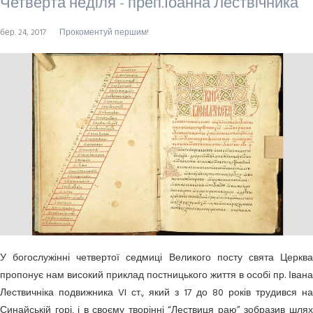
Четверта неділя - преп.Іоанна Лествічника
бер. 24, 2017
Прокоментуй першим!
У богослужінні четвертої седмиці Великого посту свята Церква
пропонує нам високий приклад постницького життя в особі пр. Івана
Лествичніка подвижника VI ст., який з 17 до 80 років трудився на
Синайській горі, і в своєму творінні “Лествиця раю” зобразив шлях