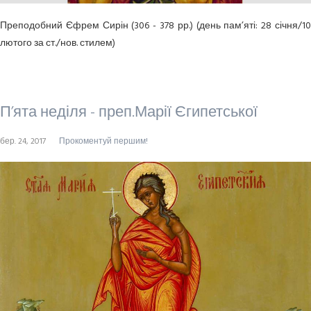
Преподобний Єфрем Сирін (306 - 378 рр.) (день пам’яті: 28 січня/10
лютого за ст./нов. стилем)
П’ята неділя - преп.Марії Єгипетської
бер. 24, 2017
Прокоментуй першим!