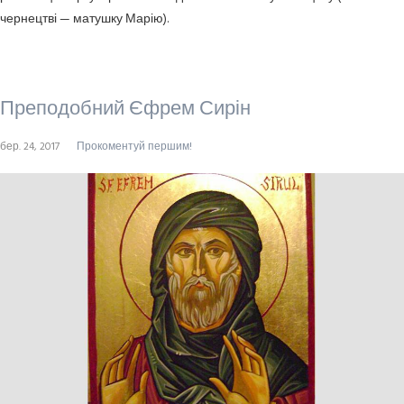
чернецтві — матушку Марію).
Преподобний Єфрем Сирін
бер. 24, 2017
Прокоментуй першим!