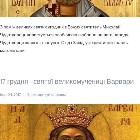
З поміж великих святих угодників Божих святитель Миколай
Чудотворець користу­ється особливою любов`ю нашого народу.
Чудотворця знають і шанують Схід і Захід, усі християни і навіть
магометани.
17 грудня - святої великомучениці Варвари
бер. 24, 2017
Прокоментуй першим!