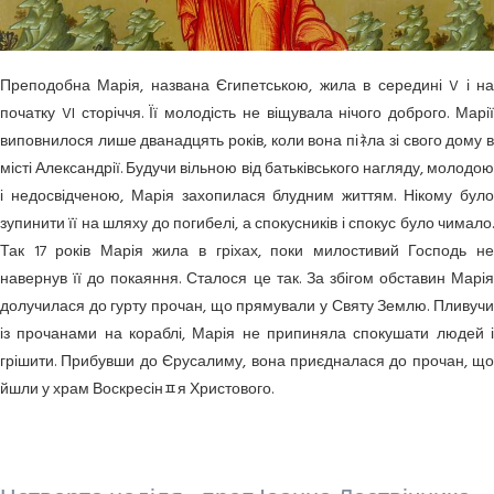
Преподобна Марія, названа Єгипетською, жила в середині V і на
початку VI сторіччя. Її молодість не віщувала нічого доброго. Марії
виповнилося лише дванадцять років, коли вона піﾈла зі свого дому в
місті Александрії. Будучи вільною від батьківського нагляду, молодою
і недосвідченою, Марія захопилася блудним життям. Нікому було
зупинити її на шляху до погибелі, а спокусників і спокус було чимало.
Так 17 років Марія жила в гріхах, поки милостивий Господь не
навернув її до покаяння. Сталося це так. За збігом обставин Марія
долучилася до гурту прочан, що прямували у Святу Землю. Пливучи
із прочанами на кораблі, Марія не припиняла спокушати людей і
грішити. Прибувши до Єрусалиму, вона приєдналася до прочан, що
йшли у храм Воскресінﾽя Христового.