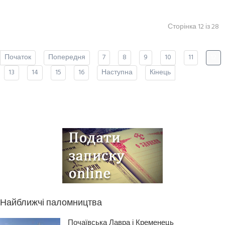
Сторінка 12 із 28
Початок
Попередня
7
8
9
10
11
12
13
14
15
16
Наступна
Кінець
Найближчі паломництва
Почаївська Лавра і Кременець