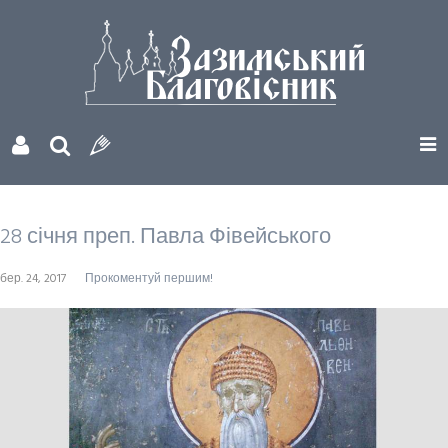
28 січня преп. Павла Фівейського
бер. 24, 2017
Прокоментуй першим!