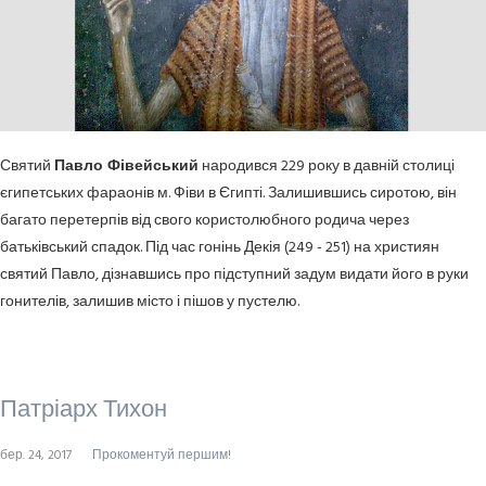
Святий
Павло Фівейський
народився 229 року в давній столиці
єгипетських фараонів м. Фіви в Єгипті. Залишившись сиротою, він
багато перетерпів від свого користолюбного родича через
батьківський спадок. Під час гонінь Декія (249 - 251) на християн
святий Павло, дізнавшись про підступний задум видати його в руки
гонителів, залишив місто і пішов у пустелю.
Патріарх Тихон
бер. 24, 2017
Прокоментуй першим!