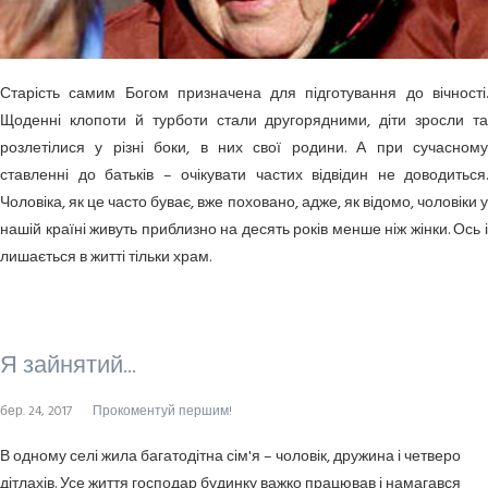
Старість самим Богом призначена для підготування до вічності.
Щоденні клопоти й турботи стали другорядними, діти зросли та
розлетілися у різні боки, в них свої родини. А при сучасному
ставленні до батьків – очікувати частих відвідин не доводиться.
Чоловіка, як це часто буває, вже поховано, адже, як відомо, чоловіки у
нашій країні живуть приблизно на десять років менше ніж жінки. Ось і
лишається в житті тільки храм.
Я зайнятий...
бер. 24, 2017
Прокоментуй першим!
В одному селі жила багатодітна сім'я – чоловік, дружина і четверо
дітлахів. Усе життя господар будинку важко працював і намагався