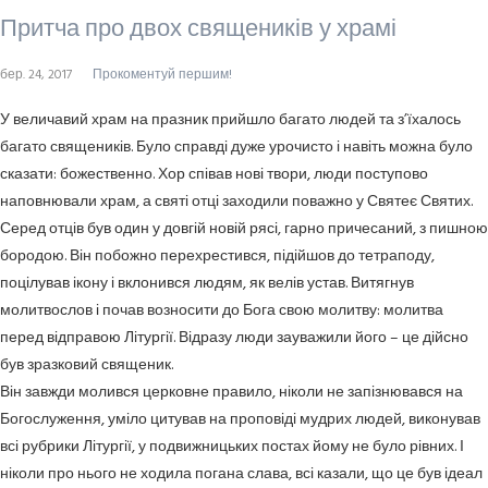
Притча про двох священиків у храмі
бер. 24, 2017
Прокоментуй першим!
У величавий храм на празник прийшло багато людей та з’їхалось
багато священиків. Було справді дуже урочисто і навіть можна було
сказати: божественно. Хор співав нові твори, люди поступово
наповнювали храм, а святі отці заходили поважно у Святеє Святих.
Серед отців був один у довгій новій рясі, гарно причесаний, з пишною
бородою. Він побожно перехрестився, підійшов до тетраподу,
поцілував ікону і вклонився людям, як велів устав. Витягнув
молитвослов і почав возносити до Бога свою молитву: молитва
перед відправою Літургії. Відразу люди зауважили його – це дійсно
був зразковий священик.
Він завжди молився церковне правило, ніколи не запізнювався на
Богослуження, уміло цитував на проповіді мудрих людей, виконував
всі рубрики Літургії, у подвижницьких постах йому не було рівних. І
ніколи про нього не ходила погана слава, всі казали, що це був ідеал