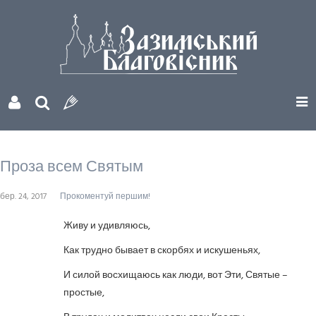
Проза всем Святым
бер. 24, 2017
Прокоментуй першим!
Живу и удивляюсь,
Как трудно бывает в скорбях и искушеньях,
И силой восхищаюсь как люди, вот Эти, Святые –
простые,