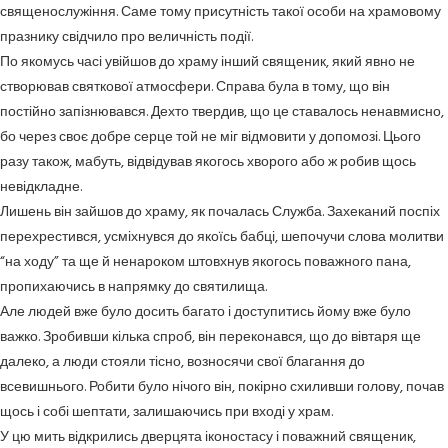
священослужіння. Саме тому присутність такої особи на храмовому
празнику свідчило про величність події.
По якомусь часі увійшов до храму інший священик, який явно не
створював святкової атмосфери. Справа була в тому, що він
постійно запізнювався. Дехто твердив, що це ставалось ненавмисно,
бо через своє добре серце той не міг відмовити у допомозі. Цього
разу також, мабуть, відвідував якогось хворого або ж робив щось
невідкладне.
Лишень він зайшов до храму, як почалась Служба. Захеканий поспіх
перехрестився, усміхнувся до якоїсь бабці, шепочучи слова молитви
“на ходу” та ще й ненароком штовхнув якогось поважного пана,
пропихаючись в напрямку до святилища.
Але людей вже було досить багато і доступитись йому вже було
важко. Зробивши кілька спроб, він переконався, що до вівтаря ще
далеко, а люди стояли тісно, возносячи свої благання до
всевишнього. Робити було нічого він, покірно схиливши голову, почав
щось і собі шептати, залишаючись при вході у храм.
У цю мить відкрились дверцята іконостасу і поважний священик,