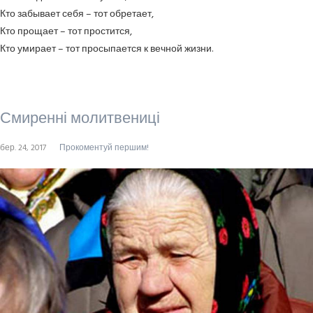
Кто забывает себя – тот обретает,
Кто прощает – тот простится,
Кто умирает – тот просыпается к вечной жизни.
Смиренні молитвениці
бер. 24, 2017
Прокоментуй першим!