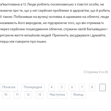
зґвалтована в 13. Люди роблять посміховисько з товстої особи, не
знаючи про те, що у неї серйозні проблеми зі здоров'ям, що й робить
її такою. Побачивши на вулиці чоловіка зі шрамами на обличчі, люди
називають його виродком, не підозрюючи того, що він отримав їх
через серйозне пошкодження обличчя, служачи своїй Батьківщині і
рятуючи життя мільйонів людей. Припиніть засуджувати і думайте,
перш ніж говорити про інших.
Сторінка 9 із 28
Початок
Попередня
4
5
6
7
8
9
10
11
12
13
Наступна
Кінець