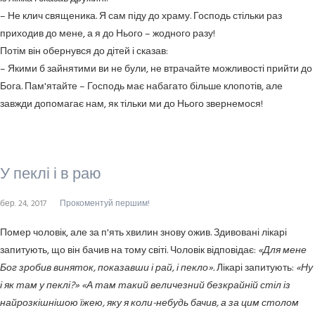
– Не клич священика. Я сам піду до храму. Господь стільки раз
приходив до мене, а я до Нього – жодного разу!
Потім він обернувся до дітей і сказав:
– Якими б зайнятими ви не були, не втрачайте можливості прийти до
Бога. Пам'ятайте – Господь має набагато більше клопотів, але
завжди допомагає нам, як тільки ми до Нього звернемося!
У пеклі і в раю
бер. 24, 2017
Прокоментуй першим!
Помер чоловік, але за п'ять хвилин знову ожив. Здивовані лікарі
запитують, що він бачив на тому світі. Чоловік відповідає:
«Для мене
Бог зробив виняток, показавши і рай, і пекло».
Лікарі запитують:
«Ну
і як там у пеклі?» «А там такий величезний безкрайній стіл із
найрозкішнішою їжею, яку я коли-небудь бачив, а за цим столом