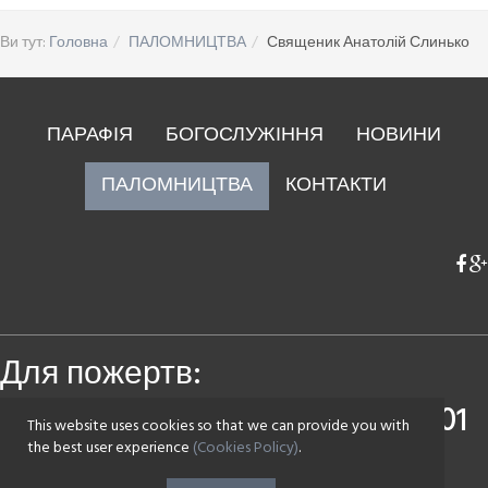
Ви тут:
Головна
ПАЛОМНИЦТВА
Священик Анатолій Слинько
ПАРАФІЯ
БОГОСЛУЖІННЯ
НОВИНИ
ПАЛОМНИЦТВА
КОНТАКТИ
Для пожертв:
Приватбанк
4149 4393 0083 7501
This website uses cookies so that we can provide you with
Монобанк
4441 1144 2142 7590
the best user experience
(Cookies Policy)
.