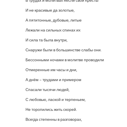
В трудах и молитвах несли свои Кресты
И не красивые да золотые,
А пятитонные, дубовые, литые
Лежали на сильных спинах их
И сила та была внутри,
Снаружи были в большинстве слабы они.
Бессонными ночами в молитве проводили
Отмеренные им часы и дни,
А днём – трудами и примером
Спасали тысячи людей,
С любовью, лаской и терпеньем,
Не торопились жить скорей.
Всегда степенны в разговорах,