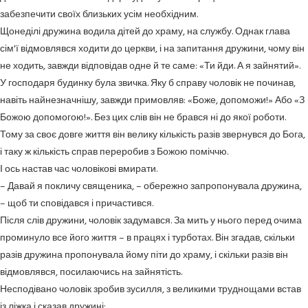
забезпечити своїх близьких усім необхідним.
Щонеділі дружина водила дітей до храму, на службу. Однак глава
сім'ї відмовлявся ходити до церкви, і на запитання дружини, чому він
не ходить, завжди відповідав одне й те саме: «Ти йди. А я зайнятий».
У господаря будинку була звичка. Яку б справу чоловік не починав,
навіть найнезначнішу, завжди примовляв: «Боже, допоможи!» Або «З
Божою допомогою!». Без цих слів він не брався ні до якої роботи.
Тому за своє довге життя він велику кількість разів звернувся до Бога,
і таку ж кількість справ переробив з Божою поміччю.
І ось настав час чоловікові вмирати.
– Давай я покличу священика, – обережно запропонувала дружина,
– щоб ти сповідався і причастився.
Після слів дружини, чоловік задумався. За мить у нього перед очима
проминуло все його життя – в працях і турботах. Він згадав, скільки
разів дружина пропонувала йому піти до храму, і скільки разів він
відмовлявся, посилаючись на зайнятість.
Несподівано чоловік зробив зусилля, з великими труднощами встав
із ліжка і сказав дружині: