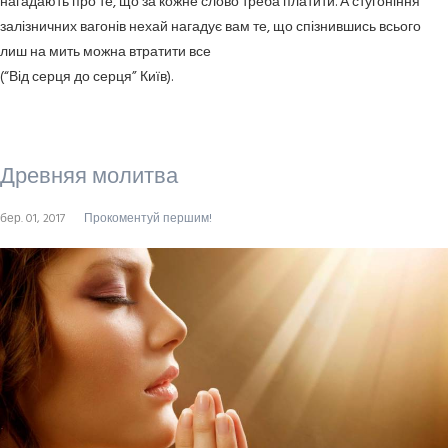
нагадають про те, що за кожне слово треба платити. А стугоніння
залізничних вагонів нехай нагадує вам те, що спізнившись всього
лиш на мить можна втратити все
(“Від серця до серця” Київ).
Древняя молитва
бер. 01, 2017
Прокоментуй першим!