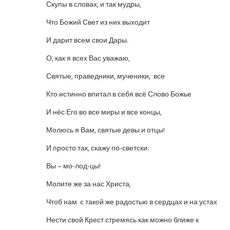
Скупы в словах, и так мудры,
Что Божий Свет из них выходит
И дарит всем свои Дары.
О, как я всех Вас уважаю,
Святые, праведники, мученики, все
Кто истинно впитал в себя всё Слово Божье
И нёс Его во все миры и все концы,
Молюсь я Вам, святые девы и отцы!
И просто так, скажу по-светски:
Вы – мо-лод-цы!
Молите же за нас Христа,
Чтоб нам с такой же радостью в сердцах и на устах
Нести свой Крест стремясь как можно ближе к