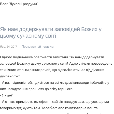
Блог “Духовні роздуми”
Як нам додержувати заповідей Божих у
цьому сучасному світі
бер. 24, 2017
Прокоментуй першим!
Одного подвижника благочестя запитали: “як нам додержувати
заповідей Божих у цьому сучасному світі? Адже стільки нововведень
технічних, стільки різних речей, що відволікають нас від ділання
духовного?”
- А ви, - відповів той, - дивіться на всі людські винаходи і вбачайте у
них нагадування про шлях до світу горнього.
- Як це?
- А от так: приміром, телефон – хай він нагадує вам, що усе, що ми
говоримо тут, чують Там. Телегﾀаф або комп'ютерна пошта