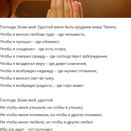
Господи, Боже мой. Удостой меня быть орудием мира Твоего,
Чтобы я вносил любовь туда – где ненависть,
Чтобы я прощал – где обижают,
Чтобы я соединял – где есть ссора,
Чтобы я говорил правду – где господствует заблуждение,
Чтобы я воздвигал веру – где давит сомнение,
Чтобы я возбуждал надежду – где мучает отчаяние,
Чтобы я вносил свет во тьму,
Чтобы я возбуждал радость – где горе живет.
Господи, Боже мой, удостой
Не чтобы меня утешали, но чтобы я утешал,
Не чтобы меня понимали, но чтобы я других понимал,
Не чтобы меня любили, но чтобы я других любил.
Ибо кто дает – тот получает,