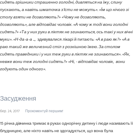
сидять грішники страшенно голодні, дивляться на їжу, слину
пускають, а навіть шматочка з'їсти не можуть». «Їм що нічого зі
столу взяти не дозволяють?» «Чому не дозволяють,
дозволяють», але відповідає чоловік. «А чому ж тоді вони голодні
сидять?» «Та у них руки в ліктях не згинаються, ось такі у них вічні
муки». «Н-да-а-а ...,
здивувалися лікарі й питають:
«А в раю як?» «А в
раю такий же величезний стіл з розкішною їжею. За столом
сидять праведники і у них теж руки в ліктях не згинаються». «Як,
невже вони теж голодні сидять?» «Ні, - відповідає чоловік, вони
годують один одного».
Засудження
бер. 24, 2017
Прокоментуй першим!
15 річна дівчинка тримає в руках однорічну дитину і люди називають її
блудницею, але ніхто навіть не здогадується, що вона була