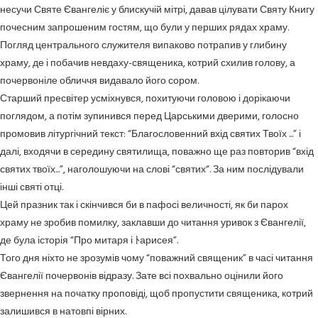
несучи Святе Євангеліє у блискучій мітрі, давав цілувати Святу Книгу
почесним запрошеним гостям, що були у перших рядах храму.
Погляд центрального служителя випаково потрапив у глибину
храму, де і побачив невдаху-священика, котрий схилив голову, а
почервоніле обличчя видавало його сором.
Старший пресвітер усміхнувся, похитуючи головою і дорікаючи
поглядом, а потім зупинився перед Царськими дверими, голосно
промовив літургічний текст: “Благословенний вхід святих Твоїх ...” і
далі, входячи в середину святилища, поважно ще раз повторив “вхід
святих твоїх...”, наголошуючи на слові “святих“. За ним послідували
інші святі отці.
Цей празник так і скінчився би в пафосі величності, як би парох
храму не зробив помилку, заклавши до читання уривок з Євангелії,
де була історія “Про митаря і ﾄарисея”.
Того дня ніхто не зрозумів чому “поважний священик” в часі читання
Євангелії почервонів відразу. Зате всі похвально оцінили його
звернення на початку проповіді, щоб пропустити священика, котрий
залишився в натовпі вірних.