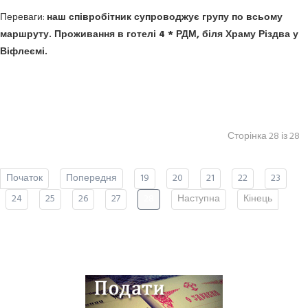
Переваги: ​​
наш співробітник супроводжує групу по всьому
маршруту.
Проживання в готелі 4 * РДМ, біля Храму Різдва у
Віфлеємі.
Сторінка 28 із 28
Початок
Попередня
19
20
21
22
23
24
25
26
27
28
Наступна
Кінець