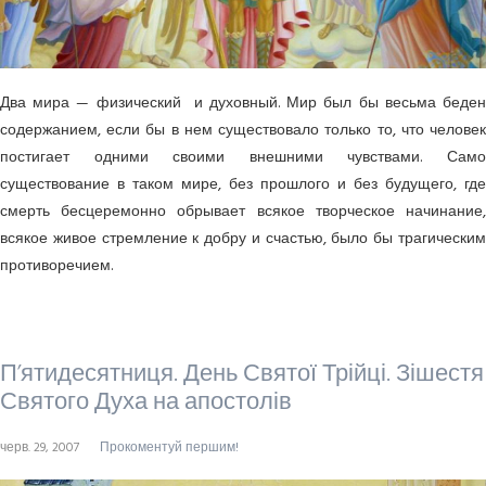
Два мира — физический и духо­вный. Мир был бы весьма беден
содержанием, если бы в нем существовало только то, что человек
постигает одними своими внешними чувствами. Само
существование в таком мире, без прошлого и без будущего, где
смерть бесцеремонно обрывает всякое творческое начинание,
всякое живое стремление к добру и счастью, было бы трагическим
противоречием.
П’ятидесятниця. День Святої Трійці. Зішестя
Святого Духа на апостолів
черв. 29, 2007
Прокоментуй першим!