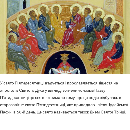
У свято П'ятидесятниці згадується і прославляється зішестя на
апостолів Святого Духа у вигляді вогненних язиків.Назву
П'ятидесятниці це свято отримало тому, що ця подія відбулась в
старозавітне свято П'ятидесятниці, яке припадало після іудейської
Пасхи в 50-й день. Це свято називається також Днем Святої Трійці.