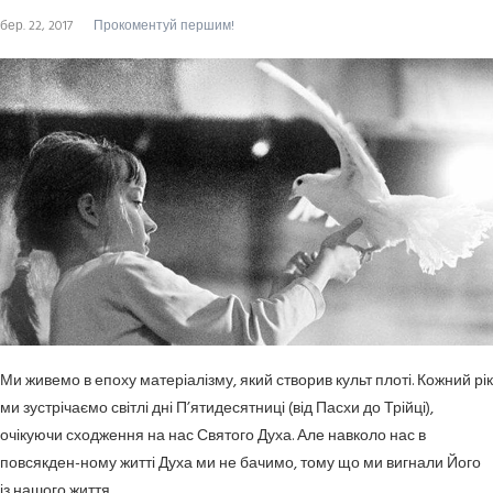
бер. 22, 2017
Прокоментуй першим!
Ми живемо в епоху матеріалізму, який створив культ плоті. Кожний рік
ми зустрічаємо світлі дні П’ятидесятниці (від Пасхи до Трійці),
очікуючи сходження на нас Святого Духа. Але навколо нас в
повсякден-ному житті Духа ми не бачимо, тому що ми вигнали Його
із нашого життя.