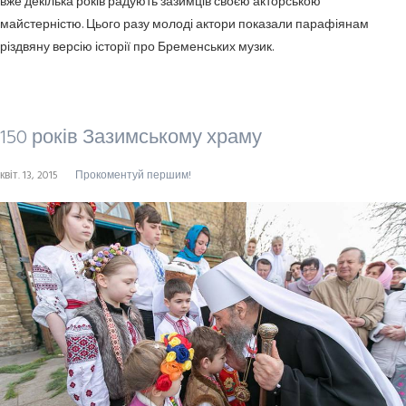
вже декілька років радують зазимців своєю акторською
майстерністю. Цього разу молоді актори показали парафіянам
різдвяну версію історії про Бременських музик.
150 років Зазимському храму
квіт. 13, 2015
Прокоментуй першим!