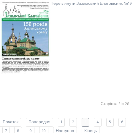
Переглянути Зазимський Благовісник №19
Сторінка 3 із 28
Початок
Попередня
1
2
3
4
5
6
7
8
9
10
Наступна
Кінець