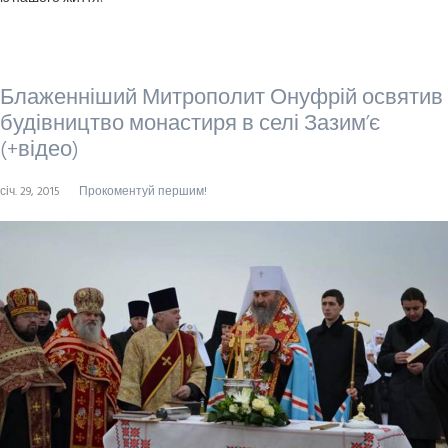
Блаженніший Митрополит Онуфрій освятив
будівництво монастиря в селі Зазим’є
(+відео)
січ. 29, 2015
Прокоментуй першим!