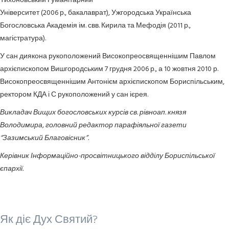
Тихоновський Гуманітарний
Університет (2006 р., бакалаврат), Ужгородська Українська
Богословська Академія ім. свв. Кирила та Мефодія (2011 р.,
магістратура).
У сан диякона рукоположений Високопреосвященнішим Павлом
архієпископом Вишгородським 7 грудня 2006 р., а 10 жовтня 2010 р.
Високопреосвященнішим Антонієм архієпископом Бориспільським,
ректором КДА і С рукоположений у сан ієрея.
Викладач Вищих богословських курсів св. рівноап. князя
Володимира, головний редактор парафіяльної газети
“Зазимський Благовісник”.
Керівник Інформаційно-просвітницького відділу Бориспільської
єпархії.
Як діє Дух Святий?