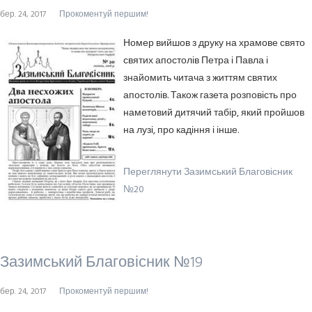
бер. 24, 2017
Прокоментуй першим!
Номер вийшов з друку на храмове свято
святих апостолів Петра і Павла і
знайомить читача з життям святих
апостолів. Також газета розповість про
наметовий дитячий табір, який пройшов
на лузі, про кадіння і інше.
Переглянути Зазимський Благовісник
№20
Зазимський Благовісник №19
бер. 24, 2017
Прокоментуй першим!