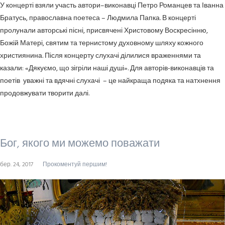
У концерті взяли участь автори–виконавці Петро Романцев та Іванна
Братусь, православна поетеса – Людмила Папка. В концерті
пролунали авторські пісні, присвячені Христовому Воскресінню,
Божій Матері, святим та тернистому духовному шляху кожного
християнина. Після концерту слухачі ділилися враженнями та
казали: «Дякуємо, що зігріли наші душі». Для авторів-виконавців та
поетів уважні та вдячні слухачі – це найкраща подяка та натхнення
продовжувати творити далі.
Бог, якого ми можемо поважати
бер. 24, 2017
Прокоментуй першим!