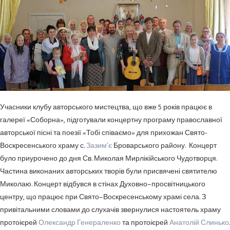
Учасники клубу авторського мистецтва, що вже 5 років працює в
галереї «Соборна», підготували концертну програму православної
авторської пісні та поезії «Тобі співаємо» для прихожан Свято-
Воскресенського храму с.
Зазим’є
Броварського району. Концерт
було приурочено до дня Св. Миколая Мирлікійського Чудотворця.
Частина виконаних авторських творів були присвячені святителю
Миколаю. Концерт відбувся в стінах Духовно–просвітницького
центру, що працює при Свято–Воскресенському храмі села. З
привітальними словами до слухачів звернулися настоятель храму
протоієрей
Олександр Генераленко
та протоієрей
Анатолій Слинько
.