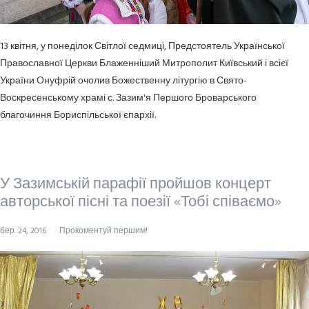
13 квітня, у понеділок Світлої седмиці, Предстоятель Української
Православної Церкви Блаженніший Митрополит Київський і всієї
України Онуфрій очолив Божественну літургію в Свято-
Воскресенському храмі с. Зазим'я Першого Броварського
благочиння Бориспільської єпархії.
У Зазимській парафії пройшов концерт
авторської пісні та поезії «Тобі співаємо»
бер. 24, 2016
Прокоментуй першим!