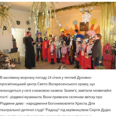
В засніжену морозну погоду 24 січня у теплий Духовно-
просвітницький центр Свято-Воскресенського храму, що
знаходиться у селі з казковою назвою Зазим'є, завітали незвичайні
гості - різдвяні музиканти. Вони привезли селянам звітску про
Різдвяне диво - народження Богонемовляти Христа. Діти
театральної дитячої студії "Радощі" під керівництвом Сергія Дудко