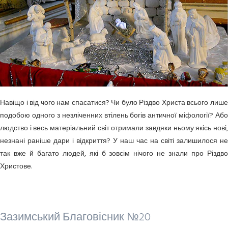
Навіщо і від чого нам спасатися? Чи було Різдво Христа всього лише
подобою одного з незліченних втілень богів античної міфології? Або
людство і весь матеріальний світ отримали завдяки ньому якісь нові,
незнані раніше дари і відкриття? У наш час на світі залишилося не
так вже й багато людей, які б зовсім нічого не знали про Різдво
Христове.
Зазимський Благовісник №20