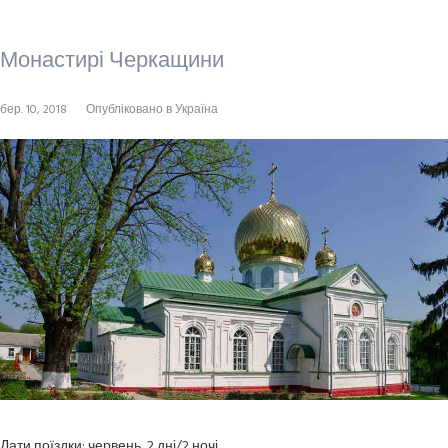
Монастирі Черкащини
бер. 10, 2018
Опубліковано в
Україна
Дати поїздки: червень, 2 дні/2 ночі