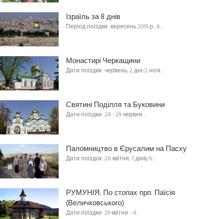
Ізраїль за 8 днів
Період поїздки: вересень 2019 р., 8…
Монастирі Черкащини
Дати поїздки: червень, 2 дні/2 ночі…
Святині Поділля та Буковини
Дати поїздки: 28 - 29 червня…
Паломництво в Єрусалим на Пасху
Дати поїздок: 28 квітня, 7 днів/6…
РУМУНІЯ. По стопах прп. Паїсія
(Величковського)
Дати поїздки: 29 квітня - 4…