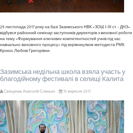
29 листопада 2017 року на базі Зазимського НВК «ЗОШ І-ІІІ ст. - ДНЗ»
відбувся районний семінар заступників директорів з виховної роботи
на тему «Формування ключових компетентностей учнів під час
навчально-виховного процесу» під керівництвом методиста РМК
Крокос Любові Григорівни.
Зазимська недільна школа взяла участь у
благодійному фестивалі в селищі Калита
Священик Анатолій Слинько
15 вересня 2017