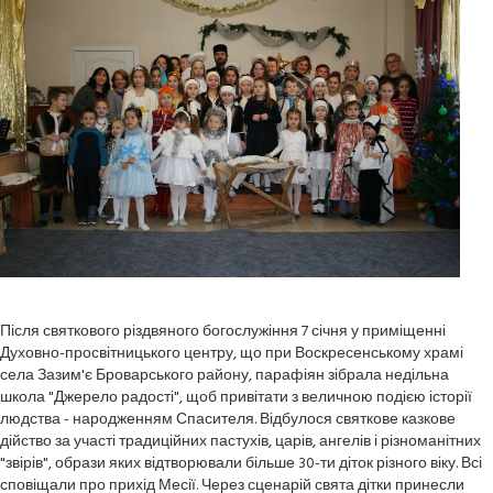
Після святкового різдвяного богослужіння 7 січня у приміщенні
Духовно-просвітницького центру, що при Воскресенському храмі
села Зазим'є Броварського району, парафіян зібрала недільна
школа "Джерело радості", щоб привітати з величною подією історії
людства - народженням Спасителя. Відбулося святкове казкове
дійство за участі традиційних пастухів, царів, ангелів і різноманітних
"звірів", образи яких відтворювали більше 30-ти діток різного віку. Всі
сповіщали про прихід Месії. Через сценарій свята дітки принесли