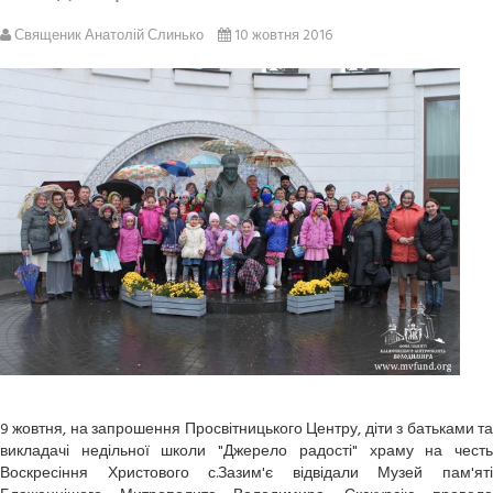
Священик Анатолій Слинько
10 жовтня 2016
9 жовтня, на запрошення Просвітницького Центру, діти з батьками та
викладачі недільної школи "Джерело радості" храму на честь
Воскресіння Христового с.Зазим'є відвідали Музей пам'яті