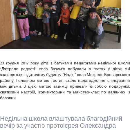
23 грудня 2017 року діти з батьками педагогами недільної школи
"Джерело радості" села Зазим'я побували в гостях у діток, які
знаходяться в дитячому будинку "Надія" села Мокрець Броварського
району. Головною метою гостин стало налагодження спілкування
між дітьми. З цією метою зазимці привезли із собою подарунки,
святковий настрій, ігри-вікторини та майстер-клас по валянню із
бавовни.
Недільна школа влаштувала благодійний
вечір за участю протоієрея Олександра