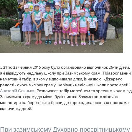
З 21 по 23 червня 2016 року було організовано відпочинок 26-ти дітей,
які відвідують недільну школу при Зазимському храмі. Православний
наметовий табір, в якому відпочивали дітки, із назвою «Джерело
радості» очолив клірик храму і керівник недільної школи протоієрей
Анатолій Слинько
. Розпочався табір молебнем та хресним ходом від
Зазимського храму до місця будівництва Зазимського жіночого
монастиря на березі річки Десни, де і проходила основна програма
відпочинку дітей.
При зазимському Духовно-просвітницькому