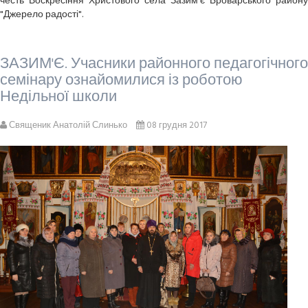
честь Воскресіння Христового села Зазим'є Броварського району
"Джерело радості".
ЗАЗИМ'Є. Учасники районного педагогічного
семінару ознайомилися із роботою
Недільної школи
Священик Анатолій Слинько
08 грудня 2017