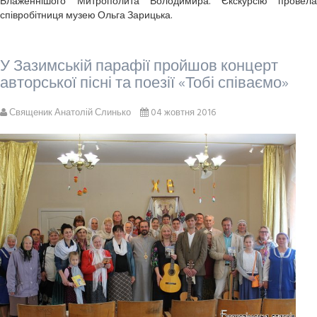
Блаженнішого Митрополита Володимира. Єкскурсію провела
співробітниця музею Ольга Зарицька.
У Зазимській парафії пройшов концерт
авторської пісні та поезії «Тобі співаємо»
Священик Анатолій Слинько
04 жовтня 2016