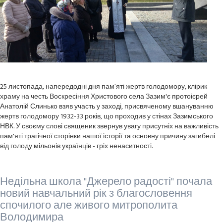
25 листопада, напередодні дня пам’яті жертв голодомору, клірик
храму на честь Воскресіння Христового села Зазим'є протоієрей
Анатолій Слинько взяв участь у заході, присвяченому вшануванню
жертв голодомору 1932-33 років, що проходив у стінах Зазимського
НВК. У своєму слові священик звернув увагу присутніх на важливість
пам'яті трагічної сторінки нашої історії та основну причину загибелі
від голоду мільонів українців - гріх ненаситності.
Недільна школа "Джерело радості" почала
новий навчальний рік з благословення
спочилого але живого митрополита
Володимира