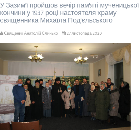
У Зазим'ї пройшов вечір пам'яті мученицької
кончини у 1937 році настоятеля храму
священника Михаїла Под'єльського
Священик Анатолій Слинько
27 листопада 2020