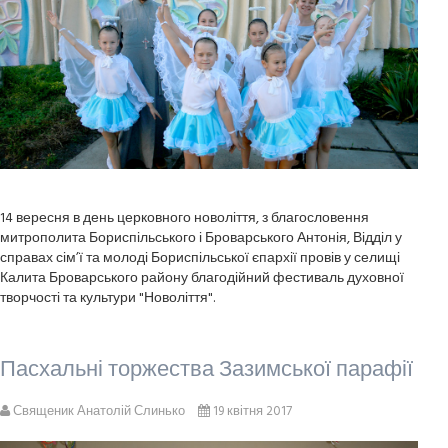
14 вересня в день церковного новоліття, з благословення
митрополита Бориспільського і Броварського Антонія, Відділ у
справах сім’ї та молоді Бориспільської єпархії провів у селищі
Калита Броварського району благодійний фестиваль духовної
творчості та культури "Новоліття".
Пасхальні торжества Зазимської парафії
Священик Анатолій Слинько
19 квітня 2017