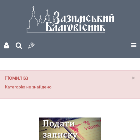
×
Помилка
Категорію не знайдено