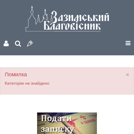
×
Помилка
Категорію не знайдено