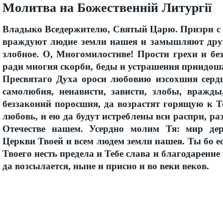
Молитва на Божественній Литургії
Владыко Вседержителю, Святый Царю. Призри с н
враждуют людие земли нашея и замышляют друг
злобное. О, Многомилостиве! Прости грехи и бе
ради многия скорби, беды и устрашения приидош
Пресвятаго Духа ороси любовию изсохшия серд
самолюбия, ненависти, зависти, злобы, вражд
беззаконий поросшия, да возрастят горящую к Т
любовь, и ею да будут истреблены вси распри, ра
Отечестве нашем. Усердно молим Тя: мир де
Церкви Твоей и всем людем земли нашея. Ты бо е
Твоего несть предела и Тебе слава и благодарение
да возсылается, ныне и присно и во веки веков.