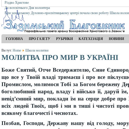
Різдво Христове
До всесвітнього Дня волонтера
При зазимському Духовно-просвітницькому центрі почала свою роботу Школа волон
ГОЛОВНА
ПРО ГАЗЕТУ
РУБРИКИ
КАТЕХІЗАЦІЯ
НОВИНИ
Ви тут:
Home
Школа молитви
МОЛИТВА ПРО МИР В УКРАЇНІ
Боже Святий, Отче Вседержителю, Сине Єдиноро
що все у Твоїй владі тримаєш і про все піклує
Промислом, молимося Тобі за Богом бережену Де
боголюбивий народ, владу і військо її, даруй їм,
невід’ємний мир, поклади їм на серце добре про
всіх людей Твоїх, щоб і ми в тиші і чистоті пр
всякому благочесті і чеснотах.
Позбав, Господи, Державу нашу від голоду, мору,