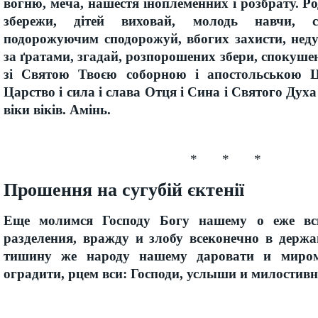
вогню, меча, нашестя іноплеменних і розбрату. Ро
збережи, дітей виховай, молодь навчи, ст
подорожуючим сподорожуй, вбогих захисти, неду
за ґратами, згадай, розпорошених збери, спокушен
зі Святою Твоєю соборною і апостольською 
Царство і сила і слава Отця і Сина і Святого Духа 
віки віків. Амінь.
* * *
Прошення на сугубій єктенії
Еще молимся Господу Богу нашему о еже вси
разделения, вражду и злобу всеконечно в держа
тишину же народу нашему даровати и миро
оградити, рцем вси: Господи, услыши и милостив