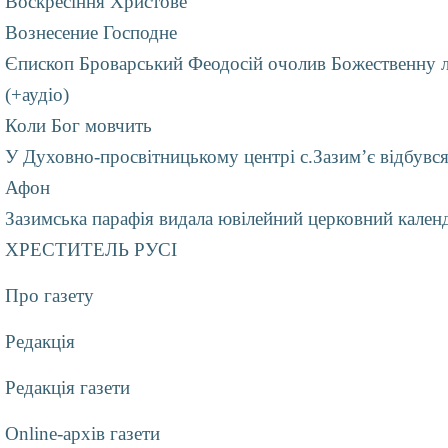
Воскресіння Христове
Вознесение Господне
Єпископ Броварський Феодосій очолив Божественну лі
(+аудіо)
Коли Бог мовчить
У Духовно-просвітницькому центрі с.Зазим’є відбувс
Афон
Зазимська парафія видала ювілейний церковний календ
ХРЕСТИТЕЛЬ РУСІ
Про газету
Редакція
Редакція газети
Online-архів газети