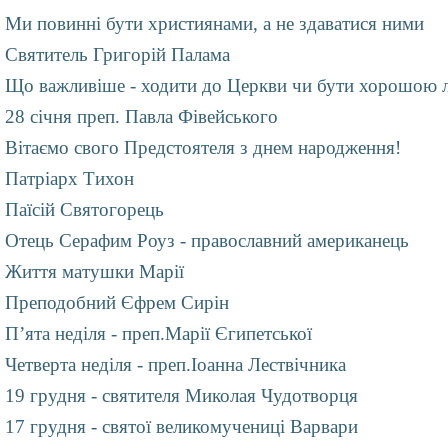
Ми повинні бути християнами, а не здаватися ними
Святитель Григорій Палама
Що важливіше - ходити до Церкви чи бути хорошою
28 січня преп. Павла Фівейського
Вітаємо свого Предстоятеля з днем народження!
Патріарх Тихон
Паїсій Святогорець
Отець Серафим Роуз - православний американець
Життя матушки Марії
Преподобний Єфрем Сирін
П’ята неділя - преп.Марії Єгипетської
Четверта неділя - преп.Іоанна Лествічника
19 грудня - святителя Миколая Чудотворця
17 грудня - святої великомучениці Варвари