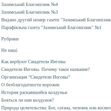
Зазимський Благовісник №4
Зазимський Благовісник №3
Видано другий номер газети "Зазимський Благовісник
Парафіяльна газета "Зазимський Благовісник" №1
Рубрики
Не наші
Как вербуют Свидетели Иеговы
Свидетели Иеговы. Почему такое название?
Организация “Свидетели Иеговы”
О безблагодатности ворожек
История раскаявшейся колдуньи
Бояться ли нам колдунов?
Природа целительства: Бог, сатана, человек или космо