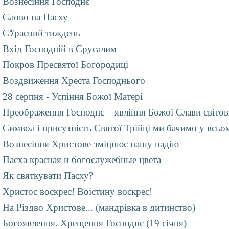
Вознесіння Господнє
Слово на Пасху
Сﾂрасний тиждень
Вхід Господній в Єрусалим
Покров Пресвятої Богородиці
Воздвиження Хреста Господнього
28 серпня - Успіння Божої Матері
Преображення Господнє – явління Божої Слави світов
Символ і присутність Святої Трійці ми бачимо у всьо
Вознесіння Христове зміцнює нашу надію
Пасха красная и богослужебные цвета
Як святкувати Пасху?
Христос воскрес! Воістину воскрес!
На Різдво Христове... (мандрівка в дитинство)
Богоявлення. Хрещення Господнє (19 січня)