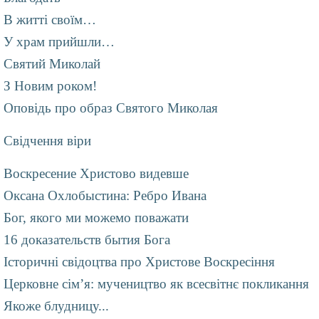
В житті своїм…
У храм прийшли…
Святий Миколай
З Новим роком!
Оповідь про образ Святого Миколая
Свідчення віри
Воскресение Христово видевше
Оксана Охлобыстина: Ребро Ивана
Бог, якого ми можемо поважати
16 доказательств бытия Бога
Історичні свідоцтва про Христове Воскресіння
Церковне сім’я: мучеництво як всесвітнє покликання
Якоже блудницу...