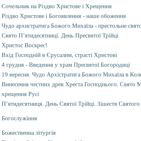
Сочельник на Різдво Христове і Хрещення
Різдво Христове і Богоявлення - наше обоження
Чудо архистратига Божого Михаїла - престольне свято
Свято П’ятидесятниці. День Пресвятої Трійці
Христос Воскрес!
Вхід Господній в Єрусалим, страсті Христові
4 грудня - Введення у храм Пресвятої Богородиці
19 вересня. Чудо Архістратига Божого Михаїла в Кол
Винесення честних древ Хреста Господнього. Свято М
хрещення Русі
П’ятидесятниця. День Святої Трійці. Зішестя Святого
Богослужіння
Божественна літургія