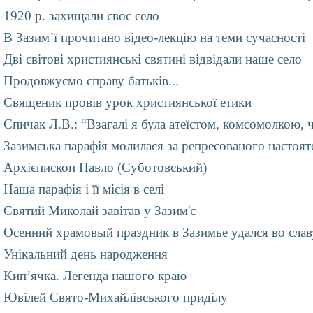
1920 р. захищали своє село
В Зазим’ї прочитано відео-лекцію на теми сучасності
Дві світові християнські святині відвідали наше село
Продовжуємо справу батьків...
Священик провів урок християнської етики
Спичак Л.В.: “Взагалі я була атеїстом, комсомолкою, ч
Зазимська парафія молилася за репресованого настоят
Архієпископ Павло (Суботовський)
Наша парафія і її місія в селі
Святий Миколай завітав у Зазим'є
Осенний храмовый праздник в Зазимье удался во сла
Унiкальний день народження
Кип’ячка. Легенда нашого краю
Ювілей Свято-Михайлівського приділу