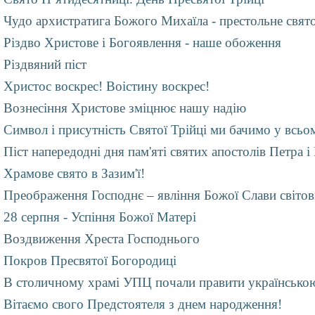
Чудо архистратига Божого Михаїла - престольне свято
Різдво Христове і Богоявлення - наше обоження
Різдвяний піст
Христос воскрес! Воістину воскрес!
Вознесіння Христове зміцнює нашу надію
Символ і присутність Святої Трійці ми бачимо у всьо
Піст напередодні дня пам'яті святих апостолів Петра і
Храмове свято в Зазим'ї!
Преображення Господнє – явління Божої Слави світов
28 серпня - Успіння Божої Матері
Воздвиження Хреста Господнього
Покров Пресвятої Богородиці
В столичному храмі УПЦ почали правити українсько
Вітаємо свого Предстоятеля з днем народження!