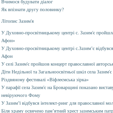
Вчимося будувати діалог
Як впізнати другу половинку?
Літопис Зазим'я
У Духовно-просвітницькому центрі с. Зазим'є пройш
Афон»
У Духовно-просвітницькому центрі с.Зазим’є відбувс
Афон
У селі Зазим'є пройшов концерт православної авторськ
Діти Недільної та Загальноосвітньої шкіл села Зазим'є 
Різдвяному фестивалі «Віфлеємська зірка»
У парафії села Зазим'є на Броварщині показано вистав
невіруючого Фому
У Зазим’ї відбувся інтелект-ринг для православної мо
Біля храму освячено пам’ятний хрест зазимським патрі