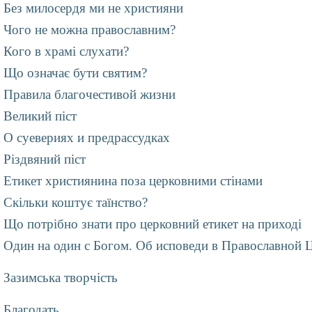
Без милосердя ми не християни
Чого не можна православним?
Кого в храмі слухати?
Що означає бути святим?
Правила благочестивой жизни
Великий піст
О суевериях и предрассудках
Різдвяний піст
Етикет християнина поза церковними стінами
Скільки коштує таїнство?
Що потрібно знати про церковний етикет на приході
Один на один с Богом. Об исповеди в Православной 
Зазимська творчість
Благодать