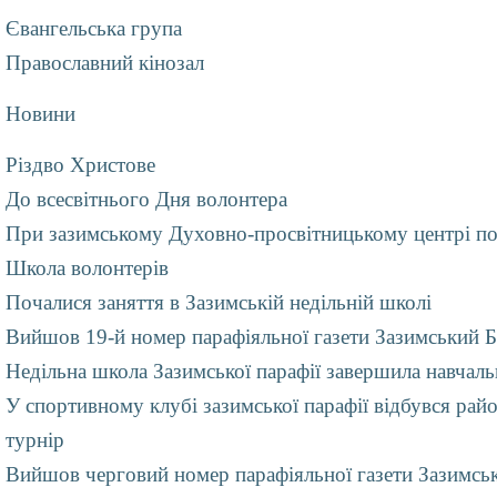
Євангельська група
Православний кінозал
Новини
Різдво Христове
До всесвітнього Дня волонтера
При зазимському Духовно-просвітницькому центрі п
Школа волонтерів
Почалися заняття в Зазимській недільній школі
Вийшов 19-й номер парафіяльної газети Зазимський Б
Недільна школа Зазимської парафії завершила навчаль
У спортивному клубі зазимської парафії відбувся рай
турнір
Вийшов черговий номер парафіяльної газети Зазимсь