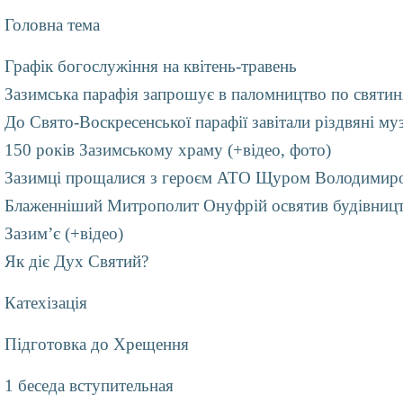
Головна тема
Графік богослужіння на квітень-травень
Зазимська парафія запрошує в паломництво по святин
До Свято-Воскресенської парафії завітали різдвяні му
150 років Зазимському храму (+відео, фото)
Зазимці прощалися з героєм АТО Щуром Володимир
Блаженніший Митрополит Онуфрій освятив будівництв
Зазим’є (+відео)
Як діє Дух Святий?
Катехізація
Підготовка до Хрещення
1 беседа вступительная