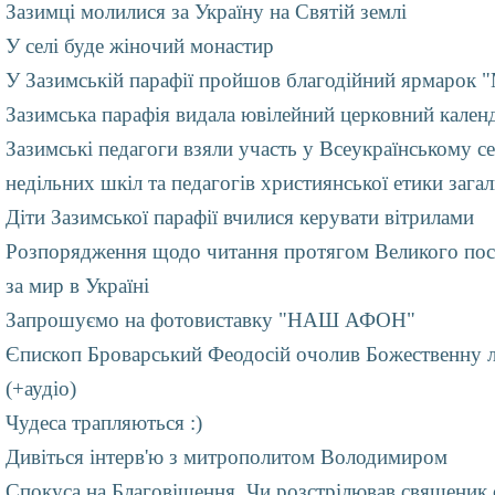
Зазимці молилися за Україну на Святій землі
У селі буде жіночий монастир
У Зазимській парафії пройшов благодійний ярмарок 
Зазимська парафія видала ювілейний церковний календ
Зазимські педагоги взяли участь у Всеукраїнському се
недільних шкіл та педагогів християнської етики зага
Діти Зазимської парафії вчилися керувати вітрилами
Розпорядження щодо читання протягом Великого пос
за мир в Україні
Запрошуємо на фотовиставку "НАШ АФОН"
Єпископ Броварський Феодосій очолив Божественну лі
(+аудіо)
Чудеса трапляються :)
Дивіться інтерв'ю з митрополитом Володимиром
Спокуса на Благовіщення. Чи розстрілював священик 