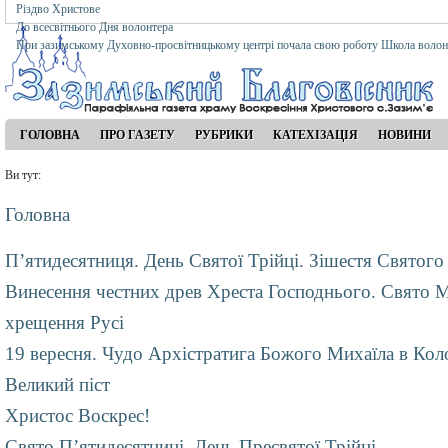
Різдво Христове
До всесвітнього Дня волонтера
При зазимському Духовно-просвітницькому центрі почала свою роботу Школа волон
ГОЛОВНА
ПРО ГАЗЕТУ
РУБРИКИ
КАТЕХІЗАЦІЯ
НОВИНИ
Ви тут:
Головна
П’ятидесятниця. День Святої Трійці. Зішестя Святого
Винесення честних древ Хреста Господнього. Свято М
хрещення Русі
19 вересня. Чудо Архістратига Божого Михаїла в Кол
Великий піст
Христос Воскрес!
Свято П’ятидесятниці. День Пресвятої Трійці