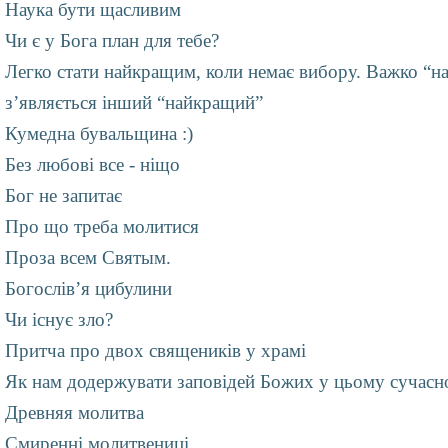
Наука бути щасливим
Чи є у Бога план для тебе?
Легко стати найкращим, коли немає вибору. Важко “н
з’являється інший “найкращий”
Кумедна бувальщина :)
Без любові все - ніщо
Бог не запитає
Про що треба молитися
Проза всем Святым.
Богослів’я цибулини
Чи існує зло?
Притча про двох священиків у храмі
Як нам додержувати заповідей Божих у цьому сучасно
Древняя молитва
Смиренні молитвениці