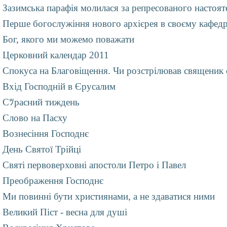
Зазимська парафія молилася за репресованого настоят
Перше богослужіння нового архієрея в своєму кафед
Бог, якого ми можемо поважати
Церковний календар 2011
Спокуса на Благовіщення. Чи розстрілював священик 
Вхід Господній в Єрусалим
Сﾂрасний тиждень
Слово на Пасху
Вознесіння Господнє
День Святої Трійці
Святі первоверховні апостоли Петро і Павел
Преображення Господнє
Ми повинні бути християнами, а не здаватися ними
Великий Піст - весна для душі