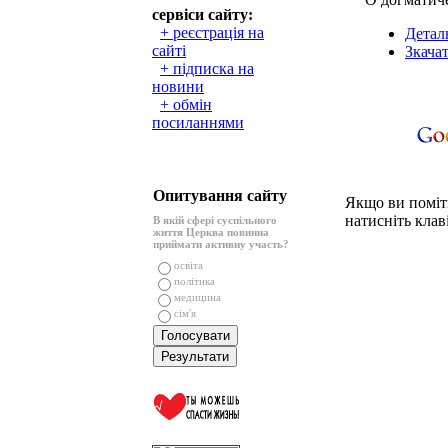
сервіси сайту:
+ реєстрація на
Детал
сайті
Зкача
+ підписка на
новини
+ обмін
посиланнями
Опитування сайту
Якщо ви поміти
натисніть клаві
В якій сфері суспільного
життя Церква повинна
приймати активну участь?
освіта
політика
медицина
сім'я