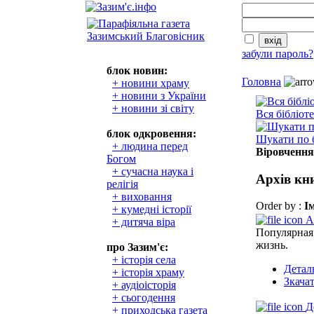
забули пароль?
блок новин:
Головна
+ новини храму
+ новини з України
+ новини зі світу
Вся бібліот
блок одкровення:
Шукати по б
+ людина перед
Віровченн
Богом
+ сучасна наука і
Архів кн
релігія
+ виховання
Order by :
І
+ кумедні історії
А
+ дитяча віра
Популярная
жизнь.
про Зазим'є:
+ історія села
Детал
+ історія храму
Зкача
+ аудіоісторія
+ сьогодення
Д
+ приходська газета