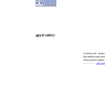
друзі сайту:
© zazimye.info - прав
При використанні матер
Автор проекту диякон 
Developed by
web-stud