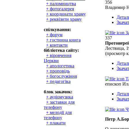
356
+ паломництва
Владимир Н
+ фотогалерея
+ координати храму
Детал
+ реквізити храму
Зкача
спілкування:
З
+ форум
337
+ гостинна книга
Протоиере
+ контакти
Лествица, 1
бібліотека сайту:
(просмотр к
+ віровчення
Церкви
Детал
+ апологетика
Зкача
+ проповідь
+ богослужіння
Т
+ педагогіка
епископ Ил
блок закачок:
Детал
+ аудіомузика
Зкача
+ заставки для
телефону
Ч
+ мелодії для
телефону
Петр А.Бо
+ плакати
О догматич